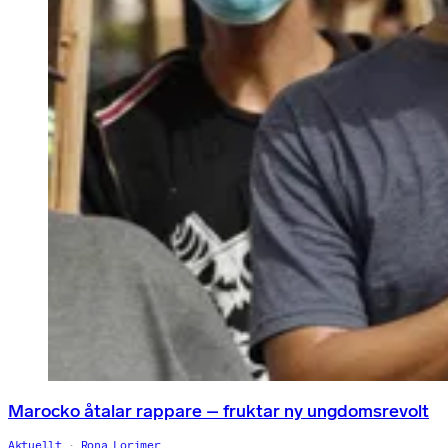
Marocko åtalar rappare – fruktar ny ungdomsrevolt
Aktuellt
Rona Lorimer