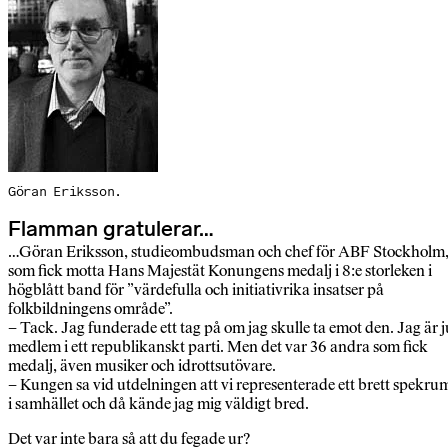
Göran Eriksson.
Flamman gratulerar…
…Göran Eriksson, studieombudsman och chef för ABF Stockholm
som fick motta Hans Majestät Konungens medalj i 8:e storleken i
högblått band för ”värdefulla och initiativrika insatser på
folkbildningens område”.
– Tack. Jag funderade ett tag på om jag skulle ta emot den. Jag är j
medlem i ett republikanskt parti. Men det var 36 andra som fick
medalj, även musiker och idrottsutövare.
– Kungen sa vid utdelningen att vi representerade ett brett spekru
i samhället och då kände jag mig väldigt bred.
Det var inte bara så att du fegade ur?