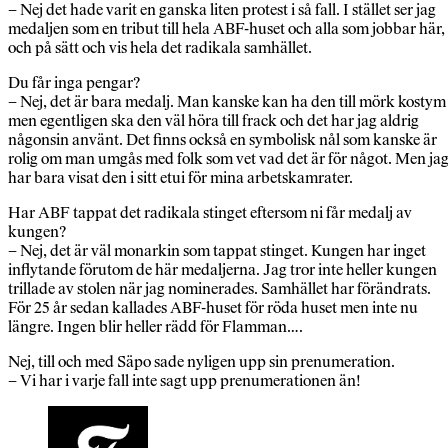
– Nej det hade varit en ganska liten protest i så fall. I stället ser jag
medaljen som en tribut till hela ABF-huset och alla som jobbar här,
och på sätt och vis hela det radikala samhället.
Du får inga pengar?
– Nej, det är bara medalj. Man kanske kan ha den till mörk kostym
men egentligen ska den väl höra till frack och det har jag aldrig
någonsin använt. Det finns också en symbolisk nål som kanske är
rolig om man umgås med folk som vet vad det är för något. Men ja
har bara visat den i sitt etui för mina arbetskamrater.
Har ABF tappat det radikala stinget eftersom ni får medalj av
kungen?
– Nej, det är väl monarkin som tappat stinget. Kungen har inget
inflytande förutom de här medaljerna. Jag tror inte heller kungen
trillade av stolen när jag nominerades. Samhället har förändrats.
För 25 år sedan kallades ABF-huset för röda huset men inte nu
längre. Ingen blir heller rädd för Flamman….
Nej, till och med Säpo sade nyligen upp sin prenumeration.
– Vi har i varje fall inte sagt upp prenumerationen än!