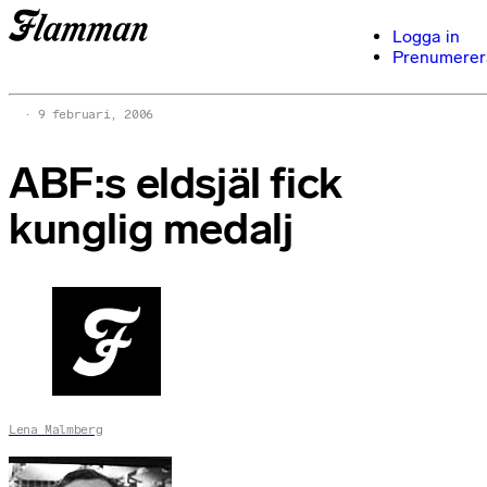
Logga in
Prenumerer
9 februari, 2006
ABF:s eldsjäl fick
kunglig medalj
Lena Malmberg