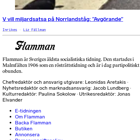
V vill miljardsatsa på Norrlandståg: ”Avgörande”
Inrikes
Liz Fällman
Flamman är Sveriges äldsta socialistiska tidning. Den startades i
Malmfälten 1906 som en rösträttstidning och är i dag partipolitiskt
obunden.
Chefredaktör och ansvarig utgivare: Leonidas Aretakis ·
Nyhetsredaktör och marknadsansvarig: Jacob Lundberg ·
Kulturredaktör: Paulina Sokolow · Utrikesredaktör: Jonas
Elvander
E-tidningen
Om Flamman
Backa Flamman
Butiken
Annonsera