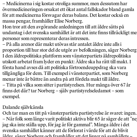
– Medicinerna i sig kostar otroliga summor, men dessutom har
övermedicineringen orsakat ett ökat antal fallskador bland gamla
för att medicinerna försvagar deras balans. Det kostar också en
massa pengar, framhåller Elise Norberg.
Hon tror att den avgörande anledningen till att äldre sätts på
undantag i det svenska samhället är att det inte finns tillräckligt m
personer som representerar deras intressen.
– På alla arenor där makt utövas står antalet äldre inte alls i
proportion till hur stor del de utgör av befolkningen, säger Norberg
I den äldrepolitiska plattform som vänsterpartiets äldrepolitiska
utskott arbetat fram lyder en punkt: Äldre ska ha rätt till makt. I
första hand avses då att politiska förtroendeuppdrag ska vara
tillgängliga för dem. Till exempel i vänsterpartiet, som Norberg
menar inte är bättre än andra på att fördela makt till äldre.
– Titta på vilka som sitter i partistyrelsen. Hur många över 67 år
finns det där? tar Norberg – själv partistyrelseledamot – som
exempel.
Dalande självkänsla
Och tar man en titt på vänsterpartiets partistyrelse är svaret: ingen.
– När folk som länge varit politiskt aktiva blir 65 år säger de att ”ne
jag ska inte ställa upp, för jag är för gammal”. Många äldre i det
svenska samhället känner att de förlorat i värde för att de blivit
äldre, säger Norberg och framhåller att det ligger på samhällets –