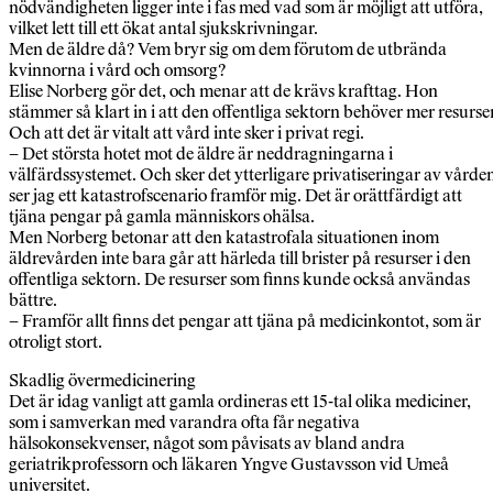
nödvändigheten ligger inte i fas med vad som är möjligt att utföra,
vilket lett till ett ökat antal sjukskrivningar.
Men de äldre då? Vem bryr sig om dem förutom de utbrända
kvinnorna i vård och omsorg?
Elise Norberg gör det, och menar att de krävs krafttag. Hon
stämmer så klart in i att den offentliga sektorn behöver mer resurser
Och att det är vitalt att vård inte sker i privat regi.
– Det största hotet mot de äldre är neddragningarna i
välfärdssystemet. Och sker det ytterligare privatiseringar av vårde
ser jag ett katastrofscenario framför mig. Det är orättfärdigt att
tjäna pengar på gamla människors ohälsa.
Men Norberg betonar att den katastrofala situationen inom
äldrevården inte bara går att härleda till brister på resurser i den
offentliga sektorn. De resurser som finns kunde också användas
bättre.
– Framför allt finns det pengar att tjäna på medicinkontot, som är
otroligt stort.
Skadlig övermedicinering
Det är idag vanligt att gamla ordineras ett 15-tal olika mediciner,
som i samverkan med varandra ofta får negativa
hälsokonsekvenser, något som påvisats av bland andra
geriatrikprofessorn och läkaren Yngve Gustavsson vid Umeå
universitet.