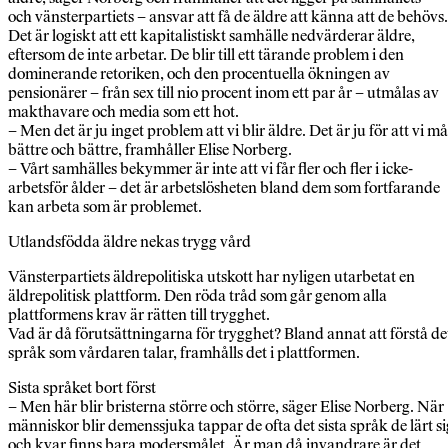
och vänsterpartiets – ansvar att få de äldre att känna att de behövs.
Det är logiskt att ett kapitalistiskt samhälle nedvärderar äldre,
eftersom de inte arbetar. De blir till ett tärande problem i den
dominerande retoriken, och den procentuella ökningen av
pensionärer – från sex till nio procent inom ett par år – utmålas av
makthavare och media som ett hot.
– Men det är ju inget problem att vi blir äldre. Det är ju för att vi må
bättre och bättre, framhåller Elise Norberg.
– Vårt samhälles bekymmer är inte att vi får fler och fler i icke-
arbetsför ålder – det är arbetslösheten bland dem som fortfarande
kan arbeta som är problemet.
Utlandsfödda äldre nekas trygg vård
Vänsterpartiets äldrepolitiska utskott har nyligen utarbetat en
äldrepolitisk plattform. Den röda tråd som går genom alla
plattformens krav är rätten till trygghet.
Vad är då förutsättningarna för trygghet? Bland annat att förstå de
språk som vårdaren talar, framhålls det i plattformen.
Sista språket bort först
– Men här blir bristerna större och större, säger Elise Norberg. När
människor blir demenssjuka tappar de ofta det sista språk de lärt si
och kvar finns bara modersmålet. Är man då invandrare är det