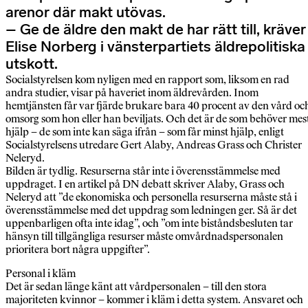
arenor där makt utövas.
– Ge de äldre den makt de har rätt till, kräver
Elise Norberg i vänsterpartiets äldrepolitiska
utskott.
Socialstyrelsen kom nyligen med en rapport som, liksom en rad
andra studier, visar på haveriet inom äldrevården. Inom
hemtjänsten får var fjärde brukare bara 40 procent av den vård oc
omsorg som hon eller han beviljats. Och det är de som behöver mes
hjälp – de som inte kan säga ifrån – som får minst hjälp, enligt
Socialstyrelsens utredare Gert Alaby, Andreas Grass och Christer
Neleryd.
Bilden är tydlig. Resurserna står inte i överensstämmelse med
uppdraget. I en artikel på DN debatt skriver Alaby, Grass och
Neleryd att ”de ekonomiska och personella resurserna måste stå i
överensstämmelse med det uppdrag som ledningen ger. Så är det
uppenbarligen ofta inte idag”, och ”om inte biståndsbesluten tar
hänsyn till tillgängliga resurser måste omvårdnadspersonalen
prioritera bort några uppgifter”.
Personal i kläm
Det är sedan länge känt att vårdpersonalen – till den stora
majoriteten kvinnor – kommer i kläm i detta system. Ansvaret och