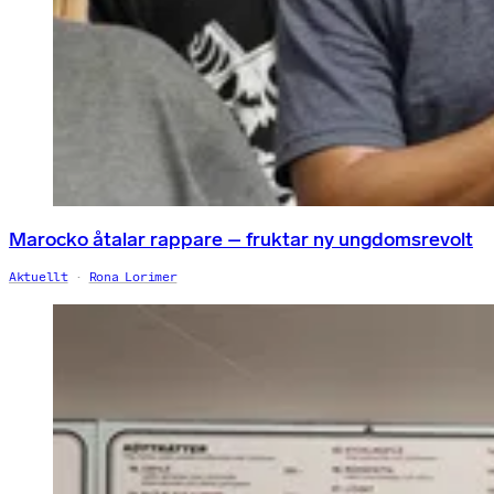
Marocko åtalar rappare – fruktar ny ungdomsrevolt
Aktuellt
Rona Lorimer