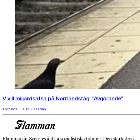
V vill miljardsatsa på Norrlandståg: ”Avgörande”
Inrikes
Liz Fällman
Flamman är Sveriges äldsta socialistiska tidning. Den startades i