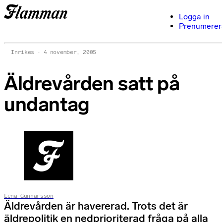
Logga in
Prenumerer
Inrikes
4 november, 2005
Äldrevården satt på
undantag
Lena Gunnarsson
Äldrevården är havererad. Trots det är
äldrepolitik en nedprioriterad fråga på alla