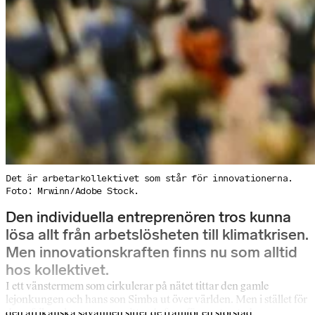
Det är arbetarkollektivet som står för innovationerna.
Foto: Mrwinn/Adobe Stock.
Den individuella entreprenören tros kunna
lösa allt från arbetslösheten till klimatkrisen.
Men innovationskraften finns nu som alltid
hos kollektivet.
I ett vänstermem som cirkulerar på nätet tittar den gamle
lejonkungen och hans son Simba ut över världen. Men i stället för
den afrikanska savannen sitter de framför en storstad.