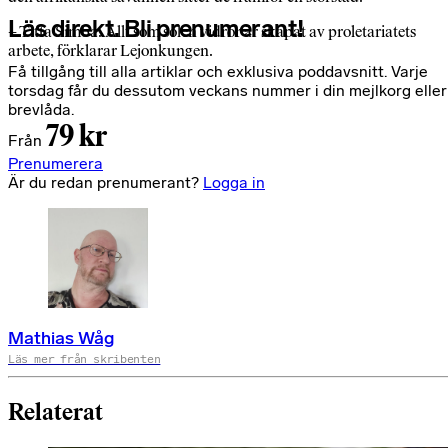
Läs direkt. Bli prenumerant!
– Titta Simba. Allt som solen vidrör är skapat av proletariatets
arbete, förklarar Lejonkungen.
Få tillgång till alla artiklar och exklusiva poddavsnitt. Varje
torsdag får du dessutom veckans nummer i din mejlkorg eller
brevlåda.
79 kr
Från
Prenumerera
Är du redan prenumerant?
Logga in
Mathias Wåg
Läs mer från skribenten
Relaterat