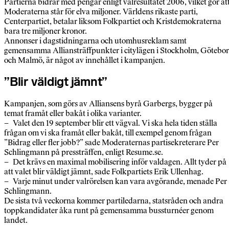
Partierna bidrar med pengar enligt valresultatet 2006, vilket gör at
Moderaterna står för elva miljoner. Världens rikaste parti,
Centerpartiet, betalar liksom Folkpartiet och Kristdemokraterna
bara tre miljoner kronor.
Annonser i dagstidningarna och utomhusreklam samt
gemensamma Alliansträffpunkter i citylägen i Stockholm, Götebo
och Malmö, är något av innehållet i kampanjen.
”Blir väldigt jämnt”
Kampanjen, som görs av Alliansens byrå Garbergs, bygger på
temat framåt eller bakåt i olika varianter.
– Valet den 19 september blir ett vägval. Vi ska hela tiden ställa
frågan om vi ska framåt eller bakåt, till exempel genom frågan
”Bidrag eller fler jobb?” sade Moderaternas partisekreterare Per
Schlingmann på pressträffen, enligt Resume.se.
– Det krävs en maximal mobilisering inför valdagen. Allt tyder på
att valet blir väldigt jämnt, sade Folkpartiets Erik Ullenhag.
– Varje minut under valrörelsen kan vara avgörande, menade Per
Schlingmann.
De sista två veckorna kommer partiledarna, statsråden och andra
toppkandidater åka runt på gemensamma bussturnéer genom
landet.