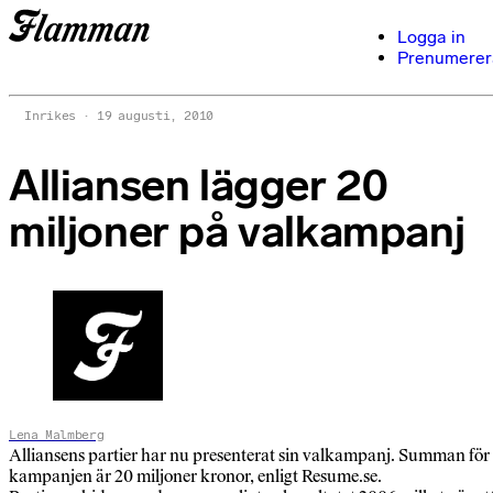
Logga in
Prenumerer
Inrikes
19 augusti, 2010
Alliansen lägger 20
miljoner på valkampanj
Lena Malmberg
Alliansens partier har nu presenterat sin valkampanj. Summan för
kampanjen är 20 miljoner kronor, enligt Resume.se.