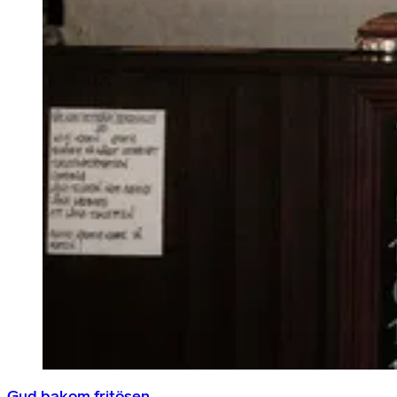
Gud bakom fritösen