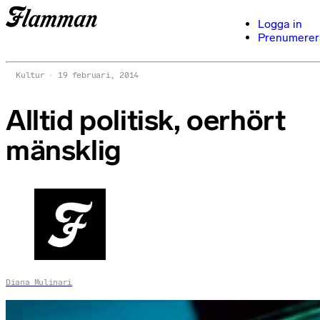
Logga in
Prenumerer
Kultur
19 februari, 2014
Alltid politisk, oerhört
mänsklig
Diana Mulinari