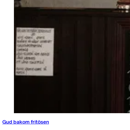
Gud bakom fritösen