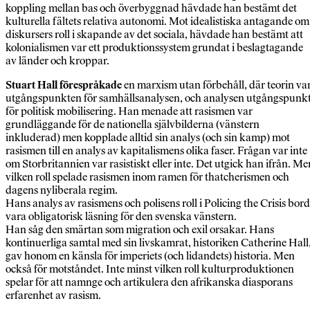
koppling mellan bas och överbyggnad hävdade han bestämt det
kulturella fältets relativa autonomi. Mot idealistiska antagande om
diskursers roll i skapande av det sociala, hävdade han bestämt att
kolonialismen var ett produktionssystem grundat i beslagtagande
av länder och kroppar.
Stuart Hall förespråkade
en marxism utan förbehåll, där teorin va
utgångspunkten för samhällsanalysen, och analysen utgångspunk
för politisk mobilisering. Han menade att rasismen var
grundläggande för de nationella självbilderna (vänstern
inkluderad) men kopplade alltid sin analys (och sin kamp) mot
rasismen till en analys av kapitalismens olika faser. Frågan var inte
om Storbritannien var rasistiskt eller inte. Det utgick han ifrån. Me
vilken roll spelade rasismen inom ramen för thatcherismen och
dagens nyliberala regim.
Hans analys av rasismens och polisens roll i Policing the Crisis bor
vara obligatorisk läsning för den svenska vänstern.
Han såg den smärtan som migration och exil orsakar. Hans
kontinuerliga samtal med sin livskamrat, historiken Catherine Hall
gav honom en känsla för imperiets (och lidandets) historia. Men
också för motståndet. Inte minst vilken roll kulturproduktionen
spelar för att namnge och artikulera den afrikanska diasporans
erfarenhet av rasism.