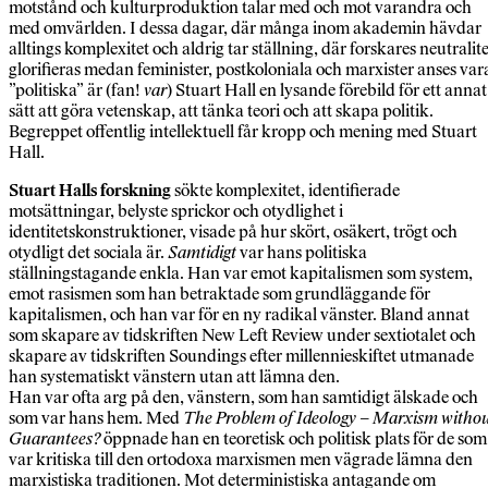
motstånd och kulturproduktion talar med och mot varandra och
med omvärlden. I dessa dagar, där många inom akademin hävdar
alltings komplexitet och aldrig tar ställning, där forskares neutralite
glorifieras medan feminister, postkoloniala och marxister anses var
”politiska” är (fan!
var
) Stuart Hall en lysande förebild för ett annat
sätt att göra vetenskap, att tänka teori och att skapa politik.
Begreppet offentlig intellektuell får kropp och mening med Stuart
Hall.
Stuart Halls forskning
sökte komplexitet, identifierade
motsättningar, belyste sprickor och otydlighet i
identitetskonstruktioner, visade på hur skört, osäkert, trögt och
otydligt det sociala är.
Samtidigt
var hans politiska
ställningstagande enkla. Han var emot kapitalismen som system,
emot rasismen som han betraktade som grundläggande för
kapitalismen, och han var för en ny radikal vänster. Bland annat
som skapare av tidskriften New Left Review under sextiotalet och
skapare av tidskriften Soundings efter millennieskiftet utmanade
han systematiskt vänstern utan att lämna den.
Han var ofta arg på den, vänstern, som han samtidigt älskade och
som var hans hem. Med
The Problem of Ideology – Marxism witho
Guarantees?
öppnade han en teoretisk och politisk plats för de som
var kritiska till den ortodoxa marxismen men vägrade lämna den
marxistiska traditionen. Mot deterministiska antagande om