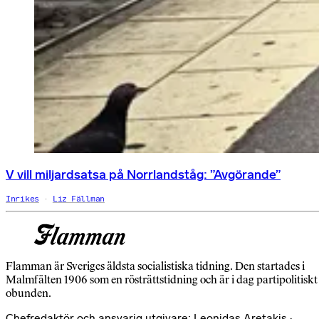
V vill miljardsatsa på Norrlandståg: ”Avgörande”
Inrikes
Liz Fällman
Flamman är Sveriges äldsta socialistiska tidning. Den startades i
Malmfälten 1906 som en rösträttstidning och är i dag partipolitiskt
obunden.
Chefredaktör och ansvarig utgivare: Leonidas Aretakis ·