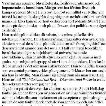
Vi är många som har blivit förförda,
förälskade, utmanade och
imponerade av hans texter. Många som har förstått livet och
kampen genom Stuart Halls röst. En röst som alltid var tydlig i sin
teoretiska och politiska gränsdragning men oerhört oerhört oerhör
mänsklig. Eller kanske oerhört oerhört oerhört politisk. Stuart Hall
trodde på det politiska – och på att försvara det politiska som någo
existentiellt.
Han trodde på intellektuellt arbete, inte minst på kollektivt
intellektuellt arbete. Hela hans gärning ifrågasätter den nyliberala
akademin med dess fokus på individualism och framgångsåtrå, oc
dess avståndstagande från det sociala. Hall var ingen teoretiker i
bemärkelsen någon som jobbar med universaliserande
abstraktioner, utan en intellektuell som tänkte tillsammans med
andra, som erbjuder begrepp så att vi kan tänka vidare. Kanske är
det på grund av det som man älskar honom. Han behandlar läsare
som en samtalspartner, vrider på argument, förklarar, ber om ursä
när han är otydlig. Man känner sig aldrig dum när man läser Hall.
Hans artikel
The West and the Rest – Discourse and Power
är en av
de vackraste texter som jag har läst.
Jag tänker på att den svenska vänstern saknar en Stuart Hall. Jag
tänker på att hen finns i en ny generation av unga vänsteraktivister
och -intellektuella som inte kommer att acceptera en gränsdragnin
mellan de som tänker teorier och de som gör politik och inte heller