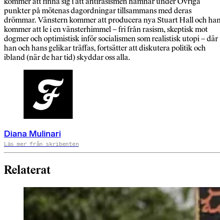
kommer att finna sig i att antirasismen hamnar under Övriga
punkter på mötenas dagordningar tillsammans med deras
drömmar. Vänstern kommer att producera nya Stuart Hall och ha
kommer att le i en vänsterhimmel – fri från rasism, skeptisk mot
dogmer och optimistisk inför socialismen som realistisk utopi – där
han och hans gelikar träffas, fortsätter att diskutera politik och
ibland (när de har tid) skyddar oss alla.
Diana Mulinari
Läs mer från skribenten
Relaterat