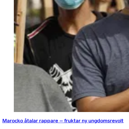
Marocko åtalar rappare – fruktar ny ungdomsrevolt