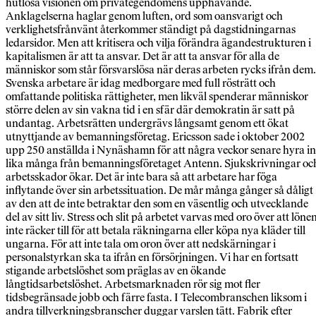
hutlösa visionen om privategendomens upphävande.
Anklagelserna haglar genom luften, ord som oansvarigt och
verklighetsfrånvänt återkommer ständigt på dagstidningarnas
ledarsidor. Men att kritisera och vilja förändra ägandestrukturen i
kapitalismen är att ta ansvar. Det är att ta ansvar för alla de
människor som står försvarslösa när deras arbeten rycks ifrån dem.
Svenska arbetare är idag medborgare med full rösträtt och
omfattande politiska rättigheter, men likväl spenderar människor
större delen av sin vakna tid i en sfär där demokratin är satt på
undantag. Arbetsrätten undergrävs långsamt genom ett ökat
utnyttjande av bemanningsföretag. Ericsson sade i oktober 2002
upp 250 anställda i Nynäshamn för att några veckor senare hyra in
lika många från bemanningsföretaget Antenn. Sjukskrivningar oc
arbetsskador ökar. Det är inte bara så att arbetare har föga
inflytande över sin arbetssituation. De mår många gånger så dåligt
av den att de inte betraktar den som en väsentlig och utvecklande
del av sitt liv. Stress och slit på arbetet varvas med oro över att löne
inte räcker till för att betala räkningarna eller köpa nya kläder till
ungarna. För att inte tala om oron över att nedskärningar i
personalstyrkan ska ta ifrån en försörjningen. Vi har en fortsatt
stigande arbetslöshet som präglas av en ökande
långtidsarbetslöshet. Arbetsmarknaden rör sig mot fler
tidsbegränsade jobb och färre fasta. I Telecombranschen liksom i
andra tillverkningsbranscher duggar varslen tätt. Fabrik efter