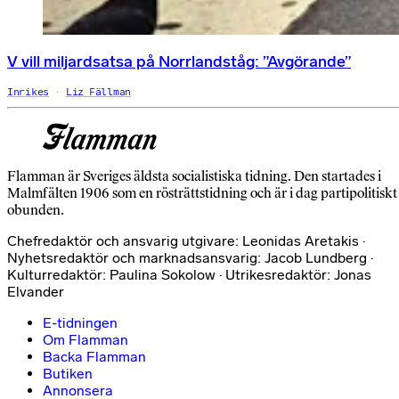
V vill miljardsatsa på Norrlandståg: ”Avgörande”
Inrikes
Liz Fällman
Flamman är Sveriges äldsta socialistiska tidning. Den startades i
Malmfälten 1906 som en rösträttstidning och är i dag partipolitiskt
obunden.
Chefredaktör och ansvarig utgivare: Leonidas Aretakis ·
Nyhetsredaktör och marknadsansvarig: Jacob Lundberg ·
Kulturredaktör: Paulina Sokolow · Utrikesredaktör: Jonas
Elvander
E-tidningen
Om Flamman
Backa Flamman
Butiken
Annonsera