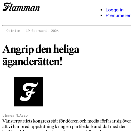
Logga in
Prenumerer
Opinion
19 februari, 2004
Angrip den heliga
äganderätten!
Linnea Nilsson
Vänsterpartiets kongress står för dörren och media förfasar sig över
att vi har bred uppslutning kring en partiledarkandidat med den