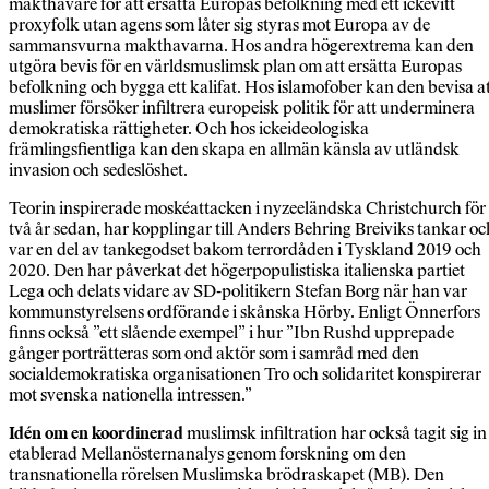
makthavare för att ersätta Europas befolkning med ett ickevitt
proxyfolk utan agens som låter sig styras mot Europa av de
sammansvurna makthavarna. Hos andra högerextrema kan den
utgöra bevis för en världsmuslimsk plan om att ersätta Europas
befolkning och bygga ett kalifat. Hos islamofober kan den bevisa a
muslimer försöker infiltrera europeisk politik för att underminera
demokratiska rättigheter. Och hos ickeideologiska
främlingsfientliga kan den skapa en allmän känsla av utländsk
invasion och sedeslöshet.
Teorin inspirerade moskéattacken i nyzeeländska Christchurch för
två år sedan, har kopplingar till Anders Behring Breiviks tankar oc
var en del av tankegodset bakom terrordåden i Tyskland 2019 och
2020. Den har påverkat det högerpopulistiska italienska partiet
Lega och delats vidare av SD-politikern Stefan Borg när han var
kommunstyrelsens ord­förande i skånska Hörby. Enligt Önnerfors
finns också ”ett slående exempel” i hur ”Ibn Rushd upprepade
gånger porträtteras som ond aktör som i samråd med den
socialdemokratiska organisationen Tro och solidaritet konspirerar
mot svenska nationella intressen.”
Idén om en koordinerad
muslimsk infiltration har också tagit sig in 
etablerad Mellanösternanalys genom forskning om den
transnationella rörelsen Muslimska brödraskapet (MB). Den