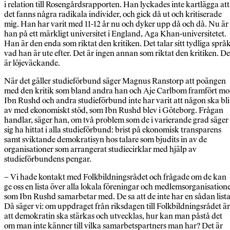
i relation till Rosengårdsrapporten. Han lyckades inte kartlägga att
det fanns några radikala individer, och gick då ut och kritiserade
mig. Han har varit med 11-12 år nu och dyker upp då och då. Nu är
han på ett märkligt universitet i England, Aga Khan-universitetet.
Han är den enda som riktat den kritiken. Det talar sitt tydliga språk
vad han är ute efter. Det är ingen annan som riktat den kritiken. De
är löjeväckande.
När det gäller studieförbund säger Magnus Ranstorp att poängen
med den kritik som bland andra han och Aje Carlbom framfört mo
Ibn Rushd och andra studieförbund inte har varit att någon ska bli
av med ekonomiskt stöd, som Ibn Rushd blev i Göteborg. Frågan
handlar, säger han, om två problem som de i varierande grad säger
sig ha hittat i alla studieförbund: brist på ekonomisk transparens
samt sviktande demokratisyn hos talare som bjudits in av de
organisationer som arrangerat studiecirklar med hjälp av
studieförbundens pengar.
– Vi hade kontakt med Folkbildningsrådet och frågade om de kan
ge oss en lista över alla lokala föreningar och medlemsorganisation
som Ibn Rushd samarbetar med. De sa att de inte har en sådan lista
Då säger vi: om uppdraget från riksdagen till Folkbildningsrådet är
att demokratin ska stärkas och utvecklas, hur kan man påstå det
om man inte känner till vilka samarbetspartners man har? Det är