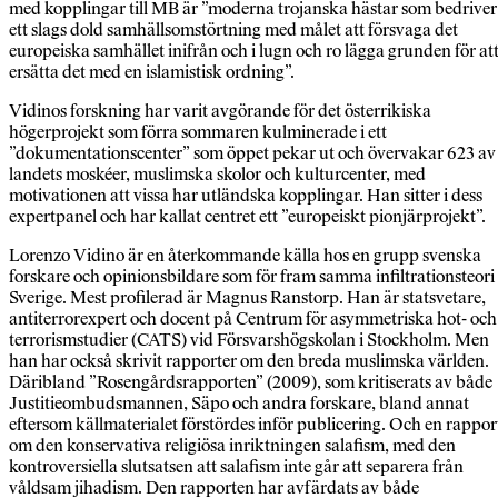
med kopplingar till MB är ”moderna trojanska hästar som bedriver
ett slags dold samhällsomstörtning med målet att försvaga det
europeiska samhället inifrån och i lugn och ro lägga grunden för at
ersätta det med en islamistisk ordning”.
Vidinos forskning har varit avgörande för det österrikiska
högerprojekt som förra sommaren kulminerade i ett
”dokumentationscenter” som öppet pekar ut och övervakar 623 av
landets moskéer, muslimska skolor och kulturcenter, med
motivationen att vissa har utländska kopplingar. Han sitter i dess
expertpanel och har kallat centret ett ”europeiskt pionjärprojekt”.
Lorenzo Vidino är en återkommande källa hos en grupp svenska
forskare och opinionsbildare som för fram samma infiltrationsteori 
Sverige. Mest profilerad är Magnus Ranstorp. Han är statsvetare,
antiterror­expert och docent på Centrum för asymmetriska hot- och
terrorismstudier (CATS) vid Försvarshögskolan i Stockholm. Men
han har också skrivit rapporter om den breda muslimska världen.
Däribland ”Rosengårdsrapporten” (2009), som kritiserats av både
Justitieombudsmannen, Säpo och andra forskare, bland annat
eftersom källmaterialet förstördes inför publicering. Och en rappor
om den konservativa religiösa inriktningen salafism, med den
kontroversiella slutsatsen att salafism inte går att separera från
våldsam jihadism. Den rapporten har avfärdats av både