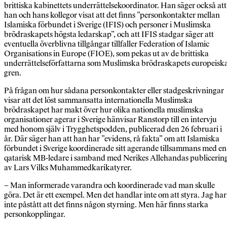
brittiska kabinettets underrättelsekoordinator. Han säger också att
han och hans kollegor visat att det finns ”personkontakter mellan
Islamiska förbundet i Sverige (IFIS) och personer i Muslimska
brödraskapets högsta ledarskap”, och att IFIS stadgar säger att
eventuella överblivna tillgångar tillfaller Federation of Islamic
Organisations in Europe (FIOE), som pekas ut av de brittiska
underrättelseförfattarna som Muslimska brödraskapets europeisk
gren.
På frågan om hur sådana personkontakter eller stadgeskrivningar
visar att det löst sammansatta internationella Muslimska
brödraskapet har makt över hur olika nationella muslimska
organisationer agerar i Sverige hänvisar Ranstorp till en intervju
med honom själv i Trygghetspodden, publicerad den 26 februari i
år. Där säger han att han har ”evidens, rå fakta” om att Islamiska
förbundet i Sverige koordinerade sitt agerande tillsammans med en
qatarisk MB-ledare i samband med Nerikes Allehandas publicerin
av Lars Vilks Muhammedkarikatyrer.
– Man informerade varandra och koordinerade vad man skulle
göra. Det är ett exempel. Men det handlar inte om att styra. Jag har
inte påstått att det finns någon styrning. Men här finns starka
personkopplingar.