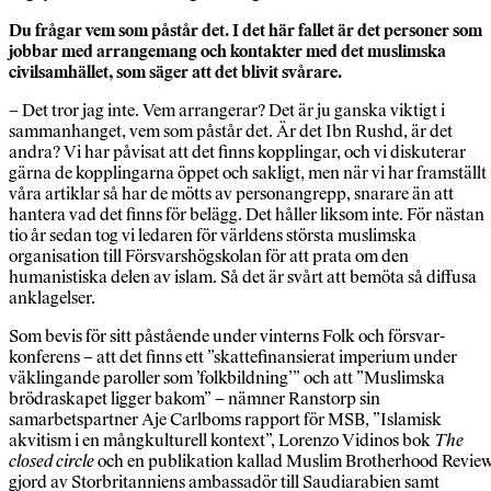
Du frågar vem som påstår det. I det här
fallet är det personer som
jobbar med
arrangemang och kontakter med
det muslimska
civilsamhället,
som säger att det blivit svårare.
– Det tror jag inte. Vem arrangerar? Det är ju ganska viktigt i
sammanhanget, vem som påstår det. Är det Ibn Rushd, är det
andra? Vi har påvisat att det finns kopplingar, och vi diskuterar
gärna de kopplingarna öppet och sakligt, men när vi har framställt
våra artiklar så har de mötts av personangrepp, snarare än att
hantera vad det finns för belägg. Det håller liksom inte. För nästan
tio år sedan tog vi ledaren för världens största muslimska
organisation till Försvarshögskolan för att prata om den
humanistiska delen av islam. Så det är svårt att bemöta så diffusa
anklagelser.
Som bevis för sitt påstående under vinterns Folk och försvar-
konferens – att det finns ett ”skattefinansierat imperium under
väklingande paroller som ’folkbildning’” och att ”Muslimska
brödraskapet ligger bakom” – nämner Ranstorp sin
samarbetspartner Aje Carlboms rapport för MSB, ”Islamisk
akvitism i en mångkulturell kontext”, Lorenzo Vidinos bok
The
closed circle
och en publikation kallad Muslim Brotherhood Review
gjord av Storbritanniens ambassadör till Saudiarabien samt