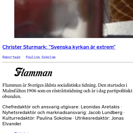
Christer Sturmark: ”Svenska kyrkan är extrem”
Reportage
Paulina Sokolow
Flamman är Sveriges äldsta socialistiska tidning. Den startades i
Malmfälten 1906 som en rösträttstidning och är i dag partipolitiskt
obunden.
Chefredaktör och ansvarig utgivare: Leonidas Aretakis ·
Nyhetsredaktör och marknadsansvarig: Jacob Lundberg ·
Kulturredaktör: Paulina Sokolow · Utrikesredaktör: Jonas
Elvander