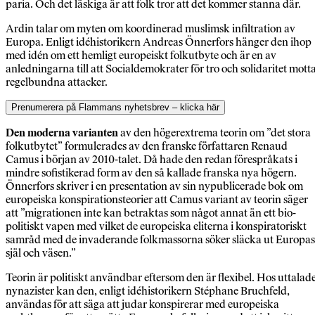
paria. Och det läskiga är att folk tror att det kommer stanna där.
Ardin talar om myten om koordinerad muslimsk infiltration av
Europa. Enligt idéhistorikern Andreas Önnerfors hänger den ihop
med idén om ett hemligt europeiskt folkutbyte och är en av
anledningarna till att Socialdemokrater för tro och solidaritet mott
regelbundna attacker.
Prenumerera på Flammans nyhetsbrev – klicka här
Den moderna varianten
av den högerextrema teorin om ”det stora
folkutbytet” formulerades av den franske författaren Renaud
Camus i början av 2010-talet. Då hade den redan förespråkats i
mindre sofistikerad form av den så kallade franska nya högern.
Önnerfors skriver i en presentation av sin nypublicerade bok om
europeiska konspirationsteorier att Camus variant av teorin säger
att ”migrationen inte kan betraktas som något annat än ett bio-
politiskt vapen med vilket de europeiska eliterna i konspiratoriskt
samråd med de invaderande folkmassorna söker släcka ut Europas
själ och väsen.”
Teorin är politiskt användbar eftersom den är flexibel. Hos uttalad
nynazister kan den, enligt idéhistorikern Stéphane Bruchfeld,
användas för att säga att judar konspirerar med europeiska