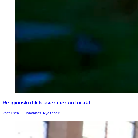
Religionskritik kräver mer än förakt
Rörelsen
Johannes Rydinger