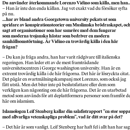
Du använder återkommande Lorenzo
Vidino som källa, men han
– Han är inte den enda källan. Jag vet exakt vad du försöker syfta
på nu.
…har av bland andra Georgetown
university pekats ut som
spridare av
konspirationsteorier om Muslimska
brödraskapet, oc
sagt att organisationer
som har samröre med dem fungerar
som
moderna trojanska hästar som bedriver en
modern
samhällsomstörtning. Är Vidino
en trovärdig källa i den här
frågan?
– Du kan ju fråga andra, han har varit rådgivare till italienska
regeringen. Han leder ett av de mest framträdande
universitetscentren i George washington university. Han är en
extremt trovärdig källa i de här frågorna. Det här är lösryckta citat.
Det pågår en svartmålningskampanj mot Lorenzo, som också jag
fått utstå. Men det biter inte på beslutsfattare eller dem som
verkligen kan någonting om de här frågorna. Det är en utarbetad
metod som används för att deplattformera personer som framför d
här om islamism.
Islamologen Leif Stenberg kallar din
salafistrapport ”en stor sopp
med
allvarliga vetenskapliga problem”,
vad är ditt svar på det?
– Det här är som vanligt. Leif Stenberg har haft fel i allt han har sag