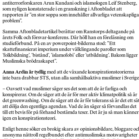
antiterrorforskaren Arun Kundani och islamologen Leif Stenberg,
som nyligen konstaterade i en granskning i Aftonbladet att
rapporten är ”en stor soppa som innehåller allvarliga vetenskapliga
problem”.
Samma Aftonbladetartikel berättar om Ranstorps deltagande på
årets Folk och försvar-konferens. Där höll han en föreläsning om
studieförbund. På en av powerpoint-­bilderna stod: ”Ett
skattefinansierat imperium under välklingande paroller som
’folkbildning’, ’bistånd’, ’islamofobi’ eller ’utbildning’. Bakom ligger
Muslimska brödraskapet”.
Anna Ardin är tydlig
med att de växande konspirationsteorierna
inte bara drabbar STS, utan alla samhällsaktiva muslimer i Sverige
– Oavsett vad muslimer säger ses det som att de är farliga och
konspirerar. Om de säger att de är för mer aktiv klimatpolitik så är
det greenwashing. Om de säger att de är för tolerans så är det ett sä
att dölja den egentliga agendan. Vad de än säger så förvandlas det
till ett bevis för på förhand bestämda teser. Det är ju så man känner
igen en konspirationsteori.
Enligt henne söker en brokig skara av opinionsbildare, bloggare oc
anonyma nättroll regelbundet efter antimuslimska motsvarigheter