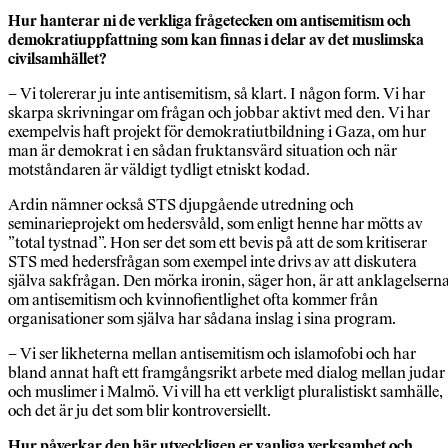
Hur hanterar ni de verkliga fråge
tecken om antisemitism och
demokrati
uppfattning som kan finnas i delar
av det muslimska
civilsamhället?
– Vi tolererar ju inte antisemitism, så klart. I någon form. Vi har
skarpa skrivningar om frågan och jobbar aktivt med den. Vi har
exempelvis haft projekt för demokratiutbildning i Gaza, om hur
man är demokrat i en sådan fruktansvärd situation och när
motståndaren är väldigt tydligt etniskt kodad.
Ardin nämner också STS djupgående utredning och
seminarieprojekt om hedersvåld, som enligt henne har mötts av
”total tystnad”. Hon ser det som ett bevis på att de som kritiserar
STS med hedersfrågan som exempel inte drivs av att diskutera
själva sakfrågan. Den mörka ironin, säger hon, är att anklagelsern
om antisemitism och kvinnofientlighet ofta kommer från
organisationer som själva har sådana inslag i sina program.
– Vi ser likheterna mellan antisemitism och islamofobi och har
bland annat haft ett framgångsrikt arbete med dialog mellan judar
och muslimer i Malmö. Vi vill ha ett verkligt pluralistiskt samhälle,
och det är ju det som blir kontroversiellt.
Hur påverkar den här utveckligen er
vanliga verksamhet och