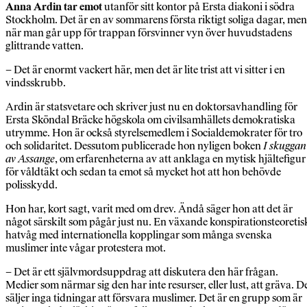
Anna Ardin tar emot
utanför sitt kontor på Ersta diakoni i södra
Stockholm. Det är en av sommarens första riktigt soliga dagar, men
när man går upp för trappan försvinner vyn över huvudstadens
glittrande vatten.
– Det är enormt vackert här, men det är lite trist att vi sitter i en
vindsskrubb.
Ardin är statsvetare och skriver just nu en doktorsavhandling för
Ersta Sköndal Bräcke högskola om civilsamhällets demokratiska
utrymme. Hon är också styrelsemedlem i Socialdemokrater för tro
och solidaritet. Dessutom publicerade hon nyligen boken
I skuggan
av Assange
, om erfarenheterna av att anklaga en mytisk hjältefigur
för våldtäkt och sedan ta emot så mycket hot att hon behövde
polisskydd.
Hon har, kort sagt, varit med om drev. Ändå säger hon att det är
något särskilt som pågår just nu. En växande konspirationsteoretis
hatvåg med internationella kopplingar som många svenska
muslimer inte vågar protestera mot.
– Det är ett självmordsuppdrag att diskutera den här frågan.
Medier som närmar sig den har inte resurser, eller lust, att gräva. D
säljer inga tidningar att försvara muslimer. Det är en grupp som är