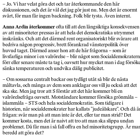
– Jo. Vi har velat göra det och tar återkommande den här
diskussionen, och det är väl det jag gör just nu. Men det är enormt
svårt, för man får ingen backning. Folk blir tysta. Även internt.
Anna Ardin återkommer
ofta till att den långsiktiga konsekvensen
av att minoriteter pressas är att hela det demokratiska utrymmet
inskränks. Och att det därmed rent organisatoriskt blir svårare att
bedriva någon progressiv, brett förankrad vänsterpolitik över
huvud taget. Därmed anser hon att de här frågorna – som är
livsfarliga minor i en valrörelse – blir något som Socialdemokrater
förr eller senare måste ta tag i, oavsett hur mycket man i dag försök
sänka temperaturen och undvika dålig publicitet.
– Om sossarna centralt backar oss tydligt utåt så blir de nästa
måltavla, och många av dem som anklagar oss vill ju också att det
ska ske. Men jag tror att S förstår att det här kommer bli en
valrörelsefråga oavsett. Motståndare kommer försöka grönmåla –
islammåla – STS och hela socialdemokratin. Som tidigare i
historien, när socialdemokrater har kallats ”judeälskare”. Och då ä
frågan: svär man på att man inte är det, eller tar man strid? Det
kommer kosta, men det är naivt att tro att man ska slippa undan
problemet. Då får man i så fall offra en hel minoritetsgrupp. Är ma
beredd att göra det?