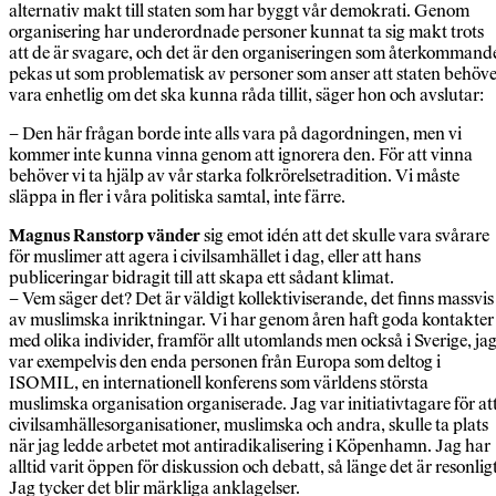
alternativ makt till staten som har byggt vår demokrati. Genom
organisering har underordnade personer kunnat ta sig makt trots
att de är svagare, och det är den organiseringen som återkommand
pekas ut som problematisk av personer som anser att staten behöv
vara enhetlig om det ska kunna råda tillit, säger hon och avslutar:
– Den här frågan borde inte alls vara på dagordningen, men vi
kommer inte kunna vinna genom att ignorera den. För att vinna
behöver vi ta hjälp av vår starka folkrörelsetradition. Vi måste
släppa in fler i våra politiska samtal, inte färre.
Magnus Ranstorp vänder
sig emot idén att det skulle vara svårare
för muslimer att agera i civilsamhället i dag, eller att hans
publiceringar bidragit till att skapa ett sådant klimat.
– Vem säger det? Det är väldigt kollektiviserande, det finns massvis
av muslimska inriktningar. Vi har genom åren haft goda kontakter
med olika individer, framför allt utomlands men också i Sverige, ja
var exempelvis den enda personen från Europa som deltog i
ISOMIL, en internationell konferens som världens största
muslimska organisation organiserade. Jag var initiativtagare för at
civilsamhällesorganisationer, muslimska och andra, skulle ta plats
när jag ledde arbetet mot antiradikalisering i Köpenhamn. Jag har
alltid varit öppen för diskussion och debatt, så länge det är resonligt
Jag tycker det blir märkliga anklagelser.