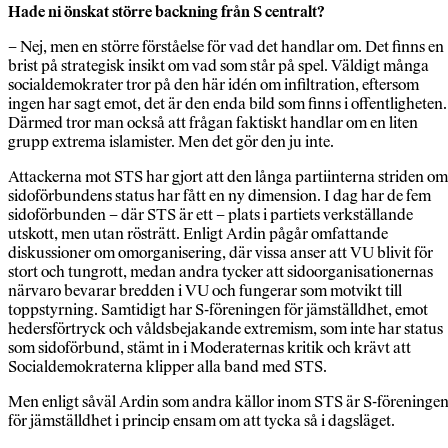
Hade ni önskat större
backning från S centralt?
– Nej, men en större förståelse för vad det handlar om. Det finns en
brist på strategisk insikt om vad som står på spel. Väldigt många
socialdemokrater tror på den här idén om infiltration, eftersom
ingen har sagt emot, det är den enda bild som finns i offentligheten.
Därmed tror man också att frågan faktiskt handlar om en liten
grupp extrema islamister. Men det gör den ju inte.
Attackerna mot STS har gjort att den långa partiinterna striden om
sidoförbundens status har fått en ny dimension. I dag har de fem
sidoförbunden – där STS är ett – plats i partiets verkställande
utskott, men utan rösträtt. Enligt Ardin pågår omfattande
diskussioner om omorganisering, där vissa anser att VU blivit för
stort och tungrott, medan andra tycker att sidoorganisationernas
närvaro bevarar bredden i VU och fungerar som motvikt till
toppstyrning. Samtidigt har S-föreningen för jämställdhet, emot
hedersförtryck och våldsbejakande extremism, som inte har status
som sidoförbund, stämt in i Moderaternas kritik och krävt att
Socialdemokraterna klipper alla band med STS.
Men enligt såväl Ardin som andra källor inom STS är S-föreninge
för jämställdhet i princip ensam om att tycka så i dagsläget.