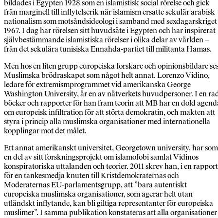
bildades i Egypten 1928 som en islamistisk social rörelse och gick
från marginell till inflytelserik när islamism ersatte sekulär arabisk
nationalism som motsåndsideologi i samband med sexdagarskriget
1967. I dag har rörelsen sitt huvudsäte i Egypten och har inspirerat
självbestämmande islamistiska rörelser i olika delar av världen –
från det sekulära tunisiska Ennahda-partiet till militanta Hamas.
Men hos en liten grupp europeiska forskare och opinionsbildare se
Muslimska brödraskapet som något helt annat. Lorenzo Vidino,
ledare för extremismprogrammet vid amerikanska George
Washington University, är en av nätverkets huvudpersoner. I en ra
böcker och rapporter för han fram teorin att MB har en dold agend
om europeisk infiltration för att störta demokratin, och makten att
styra i princip alla muslimska organisationer med internationella
kopplingar mot det målet.
Ett annat amerikanskt universitet, George­town university, har som
en del av sitt forskningsprojekt om islamofobi samlat Vidinos
konspiratoriska uttalanden och teorier. 2011 skrev han, i en rapport
för en tankesmedja knuten till Kristdemokraternas och
Moderaternas EU-parlamentsgrupp, att ”bara autentiskt
europeiska muslimska organisationer, som agerar helt utan
utländskt inflytande, kan bli giltiga representanter för europeiska
muslimer”. I samma publikation konstateras att alla organisationer