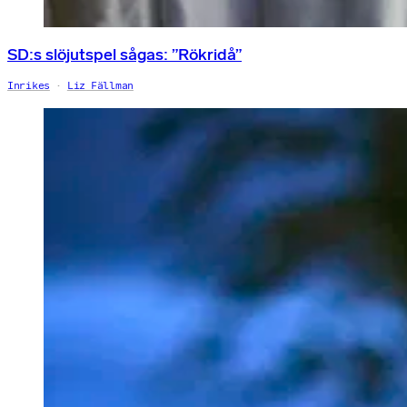
SD:s slöjutspel sågas: ”Rökridå”
Inrikes
Liz Fällman