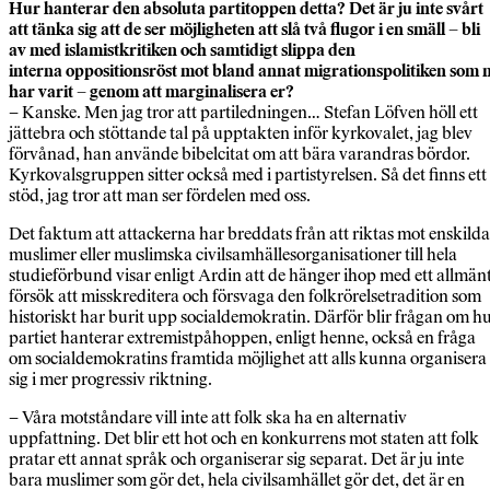
Hur hanterar den absoluta partitoppen
detta? Det är ju inte svårt
att tänka sig
att de ser möjligheten att slå två flugor
i en smäll – bli
av med islamistkritiken
och samtidigt slippa den
interna
oppositionsröst mot bland annat
migrationspolitiken som n
har varit
– genom att marginalisera er?
– Kanske. Men jag tror att partiledningen… Stefan Löfven höll ett
jättebra och stöttande tal på upptakten inför kyrkovalet, jag blev
förvånad, han använde bibelcitat om att bära varandras bördor.
Kyrkovalsgruppen sitter också med i partistyrelsen. Så det finns ett
stöd, jag tror att man ser fördelen med oss.
Det faktum att attackerna har breddats från att riktas mot enskilda
muslimer eller muslimska civilsamhällesorganisationer till hela
studieförbund visar enligt Ardin att de hänger ihop med ett allmän
försök att misskreditera och försvaga den folkrörelsetradition som
historiskt har burit upp socialdemokratin. Därför blir frågan om h
partiet hanterar extremistpåhoppen, enligt henne, också en fråga
om socialdemokratins framtida möjlighet att alls kunna organisera
sig i mer progressiv riktning.
– Våra motståndare vill inte att folk ska ha en alternativ
uppfattning. Det blir ett hot och en konkurrens mot staten att folk
pratar ett annat språk och organiserar sig separat. Det är ju inte
bara muslimer som gör det, hela civilsamhället gör det, det är en