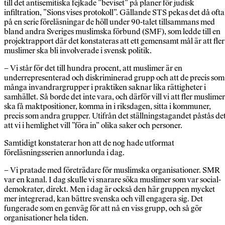
till det antisemitiska fejkade ”beviset” på planer för judisk
infiltration, ”Sions vises protokoll”. Gällande STS pekas det då ofta
på en serie före­läsningar de höll under 90-talet tillsammans med
bland andra Sveriges muslimska förbund (SMF), som ledde till en
projektrapport där det konstateras att ett gemensamt mål är att fler
muslimer ska bli involverade i svensk politik.
– Vi står för det till hundra procent, att muslimer är en
underrepresenterad och diskriminerad grupp och att de precis som
många invandrargrupper i praktiken saknar lika rättigheter i
samhället. Så borde det inte vara, och därför vill vi att fler muslimer
ska få maktpositioner, komma in i riksdagen, sitta i kommuner,
precis som andra grupper. Utifrån det ställningstagandet påstås de
att vi i hemlighet vill ”föra in” olika saker och personer.
Samtidigt konstaterar hon att de nog hade utformat
föreläsningsserien annorlunda i dag.
– Vi pratade med företrädare för muslimska organisationer. SMR
var en kanal. I dag skulle vi snarare söka muslimer som var social­
demokrater, direkt. Men i dag är också den här gruppen mycket
mer integrerad, kan bättre svenska och vill engagera sig. Det
fungerade som en genväg för att nå en viss grupp, och så gör
organisationer hela tiden.