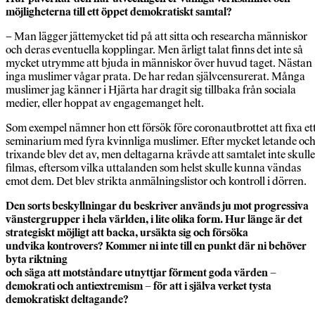
möjligheterna
till ett öppet demokratiskt samtal?
– Man lägger jättemycket tid på att sitta och researcha människor
och deras eventuella kopplingar. Men ärligt talat finns det inte så
mycket utrymme att bjuda in människor över huvud taget. Nästan
inga muslimer vågar prata. De har redan självcensurerat. Många
muslimer jag känner i Hjärta har dragit sig tillbaka från sociala
medier, eller hoppat av engagemanget helt.
Som exempel nämner hon ett försök före coronautbrottet att fixa et
seminarium med fyra kvinnliga muslimer. Efter mycket letande oc
trixande blev det av, men deltagarna krävde att samtalet inte skulle
filmas, eftersom vilka uttalanden som helst skulle kunna vändas
emot dem. Det blev strikta anmälningslistor och kontroll i dörren.
Den sorts beskyllningar du beskriver
används ju mot progressiva
vänsterg
rupper i hela världen, i lite olika form.
Hur länge är det
strategiskt möjligt att
backa, ursäkta sig och försöka
undvika
kontrovers? Kommer ni inte till en
punkt där ni behöver
byta riktning
och säga att motståndare utnyttjar
förment goda värden –
demokrati och
antiextremism – för att i själva verket
tysta
demokratiskt deltagande?