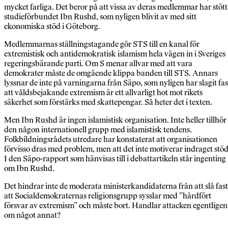
mycket farliga. Det beror på att vissa av deras medlemmar har stött
studieförbundet Ibn Rushd, som nyligen blivit av med sitt
ekonomiska stöd i Göteborg.
Medlemmarnas ställningstagande gör STS till en kanal för
extremistisk och antidemokratisk islamism hela vägen in i Sveriges
regeringsbärande parti. Om S menar allvar med att vara
demokrater måste de omgående klippa banden till STS. Annars
lyssnar de inte på varningarna från Säpo, som nyligen har slagit fas
att våldsbejakande extremism är ett allvarligt hot mot rikets
säkerhet som förstärks med skattepengar. Så heter det i texten.
Men Ibn Rushd är ingen islamistisk organisation. Inte heller tillhör
den någon internationell grupp med islamistisk tendens.
Folkbildningsrådets utredare har konstaterat att organisationen
förvisso dras med problem, men att det inte motiverar indraget stöd
I den Säpo-rapport som hänvisas till i debattartikeln står ingenting
om Ibn Rushd.
Det hindrar inte de moderata ministerkandidaterna från att slå fast
att Socialdemokraternas religionsgrupp sysslar med ”hårdfört
försvar av extremism” och måste bort. Handlar attacken egentligen
om något annat?