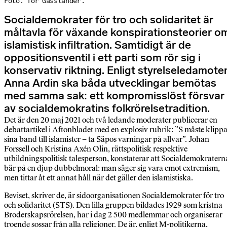
Foto: Tor Gasslander.
Socialdemokrater för tro och solidaritet är
måltavla för växande konspirationsteorier o
islamistisk infiltration. Samtidigt är de
oppositionsventil i ett parti som rör sig i
konservativ riktning. Enligt styrelseledamote
Anna Ardin ska båda utvecklingar bemötas
med samma sak: ett kompromisslöst försvar
av socialdemokratins folkrörelsetradition.
Det är den 20 maj 2021 och två ledande moderater publicerar en
debattartikel i Aftonbladet med en explosiv rubrik: ”S måste klipp
sina band till islamister – ta Säpos varningar på allvar”. Johan
Forssell och Kristina Axén Olin, rättspolitisk respektive
utbildningspolitisk tales­person, konstaterar att Social­demokratern
bär på en djup dubbelmoral: man säger sig vara emot extremism,
men tittar åt ett annat håll när det gäller den islamistiska.
Beviset, skriver de, är sidoorganisationen Socialdemokrater för tro
och solidaritet (STS). Den lilla gruppen bildades 1929 som kristna
Broderskapsrörelsen, har i dag 2 500 medlemmar och organiserar
troende sossar från alla religioner. De är, enligt M-politikerna,