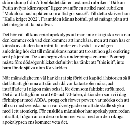
skärmdump från Aftonbladet där en text med rubriken ”Då kan
Putin avfyra kärnvapen” ligger ovanför en artikel med rubriken
”Makalösa nachoplåten som alltid gör succé”. Till detta skriver han
”Kalla kriget 2022”. Framtiden känns hotfull på så många plan att
det inte går att ta på allvar.
Det hör väl till konceptet apokalyps att man inte riktigt ska veta nä
den kommer och vad den kommer att innebära, men att man har e
känsla av att den kan inträffa under ens livstid – av någon
anledning hör det till människans natur att tro att hon går omkring
sent på jorden. De som begravdes under pimpstenarna i Pompeji
måste före dödsögonblicket definitivt ha tänkt att ”this is it”, inte
bara för de själva utan för världen.
När mänskligheten väl har klarat sig förbi ett kapitel i historien så 
det lätt att glömma att där och då var katastrofen nära, och
inträffade ju i någon mån också, för dem som faktiskt strök med.
Det är att lätt glömma att 60- och 70-talen, årtionden som vi i dag
förknippar med ABBA, progg och flower power, var mörka och att
till och med svenska barn var övertygade om att de skulle stryka
med i ett atomkrig. För enskilda människor har apokalypsen redan
inträffat, frågan är om de som kommer vara med om den riktiga
apokalypsen ens kommer veta det.