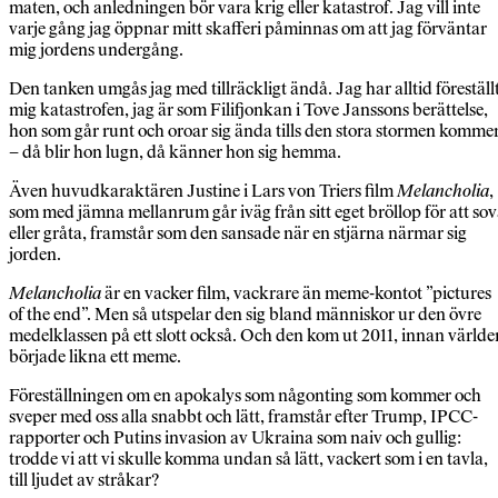
maten, och anledningen bör vara krig eller katastrof. Jag vill inte
varje gång jag öppnar mitt skafferi påminnas om att jag förväntar
mig jordens undergång.
Den tanken umgås jag med tillräckligt ändå. Jag har alltid föreställ
mig katastrofen, jag är som Filifjonkan i Tove Janssons berättelse,
hon som går runt och oroar sig ända tills den stora stormen komme
– då blir hon lugn, då känner hon sig hemma.
Även huvud­karaktären Justine i Lars von Triers film
Melancholia
,
som med jämna mellan­rum går iväg från sitt eget bröllop för att so
eller gråta, fram­står som den sansade när en stjärna närmar sig
jorden.
Melancholia
är en vacker film, vackrare än meme-kontot ”pictures
of the end”. Men så utspelar den sig bland människor ur den övre
medelklassen på ett slott också. Och den kom ut 2011, innan världe
började likna ett meme.
Föreställningen om en apokalys som någonting som kommer och
sveper med oss alla snabbt och lätt, framstår efter Trump, IPCC-
rapporter och Putins invasion av Ukraina som naiv och gullig:
trodde vi att vi skulle komma undan så lätt, vackert som i en tavla,
till ljudet av stråkar?