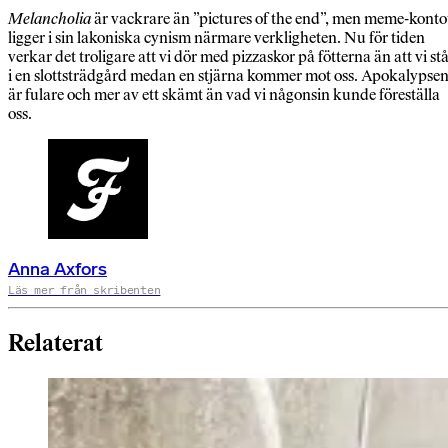
Melancholia
är vackrare än ”pictures of the end”, men meme-konto
ligger i sin lakoniska cynism närmare verkligheten. Nu för tiden
verkar det troligare att vi dör med pizzaskor på fötterna än att vi st
i en slottsträdgård medan en stjärna kommer mot oss. Apokalypse
är fulare och mer av ett skämt än vad vi någonsin kunde föreställa
oss.
Anna Axfors
Läs mer från skribenten
Relaterat