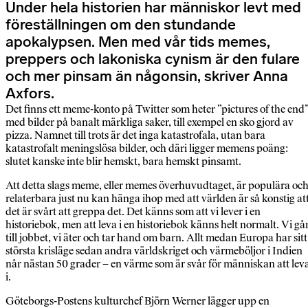
Under hela historien har människor levt med
föreställningen om den stundande
apokalypsen. Men med vår tids memes,
preppers och lakoniska cynism är den fulare
och mer pinsam än någonsin, skriver Anna
Axfors.
Det finns ett meme-konto på Twitter som heter ”pictures of the end”
med bilder på banalt märkliga saker, till exempel en sko gjord av
pizza. Namnet till trots är det inga katastrofala, utan bara
katastrofalt meningslösa bilder, och däri ligger memens poäng:
slutet kanske inte blir hemskt, bara hemskt pinsamt.
Att detta slags meme, eller memes överhuvudtaget, är populära oc
relaterbara just nu kan hänga ihop med att världen är så konstig at
det är svårt att greppa det. Det känns som att vi lever i en
historiebok, men att leva i en historiebok känns helt normalt. Vi gå
till jobbet, vi äter och tar hand om barn. Allt medan Europa har sitt
största krisläge sedan andra världskriget och värmeböljor i Indien
når nästan 50 grader – en värme som är svår för människan att lev
i.
Göteborgs-Postens kulturchef Björn Werner lägger upp en