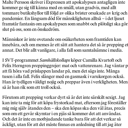
Malte Persson skriver i Expressen att apokalypsen antagligen inte
kommer ge sig till känna med en smäll, utan gradvis, med allt
tommare butikshyllor till följd av olika brister orsakade av krig och
pandemier. En långsam död för mänskligheten alltså – i det ljuset
framstår fantasin om apokalypsen som snabbt och plötsligt ska gö
slut på oss, som en önskedröm.
Människor är inte ovetande om osäkerheten som framtiden kan
innebära, och om memes är ett sätt att hantera det så är prepping et
annat. Det blir allt vanligare, i alla fall som samtalsämne i media.
I SVT-programmet
Samhällskollaps
köper Camilla Kvartoft och
Felix Herngren preppinggrejer: mat och vatten­renare. Jag väntar 
att få höra vad prislappen landar på, men det sägs inte. Många
tusen i alla fall. Felix slänger med en gasmask i varukorgen också.
Han är tydligen väldigt nojig och preppar även i verkligheten. Men
så är han rik som ett troll också.
Förutom att prepping verkar dyrt så är det inte särskilt sexigt. Jag
kan inte ta mig för att köpa frystorkad mat, eftersom jag före­ställer
mig mig själv ätandes den – ska den köpas ska den väl ätas, precis
som om ett gevär skymtar i en pjäs så kommer det att användas.
Och det är inte en mot­bjudande tanke bara för att det verkar så
äckligt, utan för att det måste finnas en anledning till att jag äter