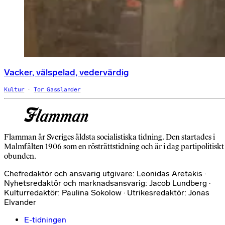
Vacker, välspelad, vedervärdig
Kultur
Tor Gasslander
Flamman är Sveriges äldsta socialistiska tidning. Den startades i
Malmfälten 1906 som en rösträttstidning och är i dag partipolitiskt
obunden.
Chefredaktör och ansvarig utgivare: Leonidas Aretakis ·
Nyhetsredaktör och marknadsansvarig: Jacob Lundberg ·
Kulturredaktör: Paulina Sokolow · Utrikesredaktör: Jonas
Elvander
E-tidningen