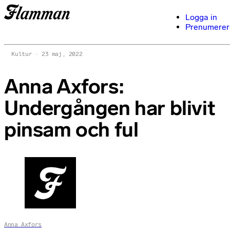
Logga in
Prenumerer
Kultur
23 maj, 2022
Anna Axfors:
Undergången har blivit
pinsam och ful
Anna Axfors