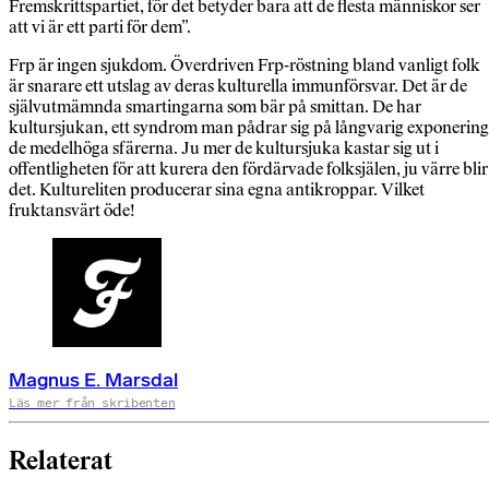
Fremskrittspartiet, för det betyder bara att de flesta människor ser
att vi är ett parti för dem”.
Frp är ingen sjukdom. Överdriven Frp-röstning bland vanligt folk
är snarare ett utslag av deras kulturella immunförsvar. Det är de
självutmämnda smartingarna som bär på smittan. De har
kultursjukan, ett syndrom man pådrar sig på långvarig exponering
de medelhöga sfärerna. Ju mer de kultursjuka kastar sig ut i
offentligheten för att kurera den fördärvade folksjälen, ju värre blir
det. Kultureliten producerar sina egna antikroppar. Vilket
fruktansvärt öde!
Magnus E. Marsdal
Läs mer från skribenten
Relaterat