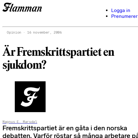
Logga in
Prenumerer
Opinion
16 november, 2006
Är Fremskrittspartiet en
sjukdom?
Magnus E. Marsdal
Fremskrittspartiet är en gåta i den norska
debatten. Varför röstar så många arbetare p