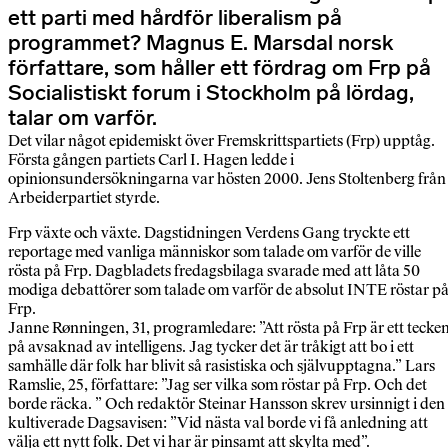
ett parti med hårdför liberalism på
programmet? Magnus E. Marsdal norsk
författare, som håller ett fördrag om Frp på
Socialistiskt forum i Stockholm på lördag,
talar om varför.
Det vilar något epidemiskt över Fremskrittspartiets (Frp) upptåg.
Första gången partiets Carl I. Hagen ledde i
opinionsundersökningarna var hösten 2000. Jens Stoltenberg från
Arbeiderpartiet styrde.
Frp växte och växte. Dagstidningen Verdens Gang tryckte ett
reportage med vanliga människor som talade om varför de ville
rösta på Frp. Dagbladets fredagsbilaga svarade med att låta 50
modiga debattörer som talade om varför de absolut INTE röstar p
Frp.
Janne Rønningen, 31, programledare: ”Att rösta på Frp är ett tecke
på avsaknad av intelligens. Jag tycker det är tråkigt att bo i ett
samhälle där folk har blivit så rasistiska och självupptagna.” Lars
Ramslie, 25, författare: ”Jag ser vilka som röstar på Frp. Och det
borde räcka. ” Och redaktör Steinar Hansson skrev ursinnigt i den
kultiverade Dagsavisen: ”Vid nästa val borde vi få anledning att
välja ett nytt folk. Det vi har är pinsamt att skylta med”.