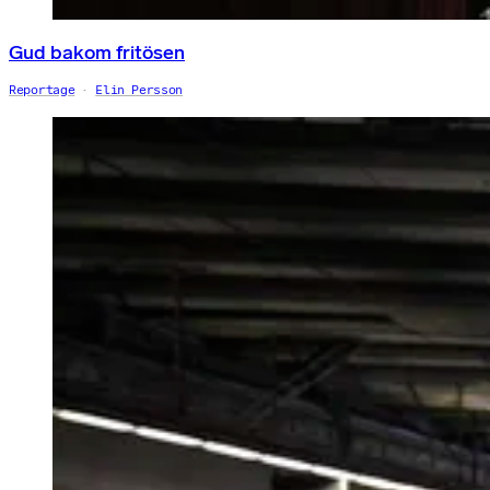
Gud bakom fritösen
Reportage
Elin Persson