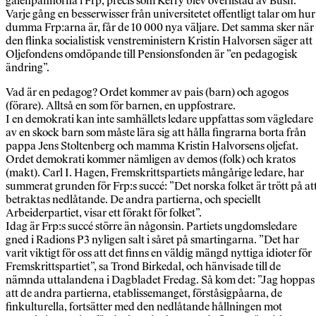
galenpannorna i Frp, precis som Kerry blev överlistad av Bush.
Varje gång en besserwisser från universitetet offentligt talar om hur
dumma Frp:arna är, får de 10 000 nya väljare. Det samma sker när
den flinka socialistisk venstreministern Kristin Halvorsen säger att
Oljefondens omdöpande till Pensionsfonden är ”en pedagogisk
ändring”.
Vad är en pedagog? Ordet kommer av pais (barn) och agogos
(förare). Alltså en som för barnen, en uppfostrare.
I en demokrati kan inte samhällets ledare uppfattas som vägledare
av en skock barn som måste lära sig att hålla fingrarna borta från
pappa Jens Stoltenberg och mamma Kristin Halvorsens oljefat.
Ordet demokrati kommer nämligen av demos (folk) och kratos
(makt). Carl I. Hagen, Fremskrittspartiets mångårige ledare, har
summerat grunden för Frp:s succé: ”Det norska folket är trött på at
betraktas nedlåtande. De andra partierna, och speciellt
Arbeiderpartiet, visar ett förakt för folket”.
Idag är Frp:s succé större än någonsin. Partiets ungdomsledare
gned i Radions P3 nyligen salt i såret på smartingarna. ”Det har
varit viktigt för oss att det finns en väldig mängd nyttiga idioter för
Fremskrittspartiet”, sa Trond Birkedal, och hänvisade till de
nämnda uttalandena i Dagbladet Fredag. Så kom det: ”Jag hoppas
att de andra partierna, etablissemanget, förståsigpåarna, de
finkulturella, fortsätter med den nedlåtande hållningen mot