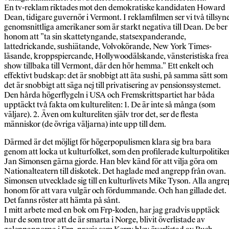
En tv-reklam riktades mot den demokratiske kandidaten Howard
Dean, tidigare guvernör i Vermont. I reklamfilmen ser vi två tillsyn
genomsnittliga amerikaner som är starkt negativa till Dean. De ber
honom att ”ta sin skattetyngande, statsexpanderande,
lattedrickande, sushiätande, Volvokörande, New York Times-
läsande, kroppspiercande, Hollywoodälskande, vänsteristiska fre
show tillbaka till Vermont, där den hör hemma.” Ett enkelt och
effektivt budskap: det är snobbigt att äta sushi, på samma sätt som
det är snobbigt att säga nej till privatisering av pensionssystemet.
Den hårda högerflygeln i USA och Fremskrittspartiet har båda
upptäckt två fakta om kultureliten: 1. De är inte så många (som
väljare). 2. Även om kultureliten själv tror det, ser de flesta
människor (de övriga väljarna) inte upp till dem.
Därmed är det möjligt för högerpopulismen klara sig bra bara
genom att locka ut kulturfolket, som den profilerade kulturpolitike
Jan Simonsen gärna gjorde. Han blev känd för att vilja göra om
Nationalteatern till diskotek. Det haglade med angrepp från ovan.
Simonsen utvecklade sig till en kulturlivets Mike Tyson. Alla angre
honom för att vara vulgär och fördummande. Och han gillade det.
Det fanns röster att hämta på sånt.
I mitt arbete med en bok om Frp-koden, har jag gradvis upptäck
hur de som tror att de är smarta i Norge, blivit överlistade av