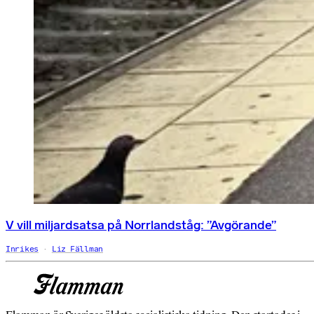
V vill miljardsatsa på Norrlandståg: ”Avgörande”
Inrikes
Liz Fällman