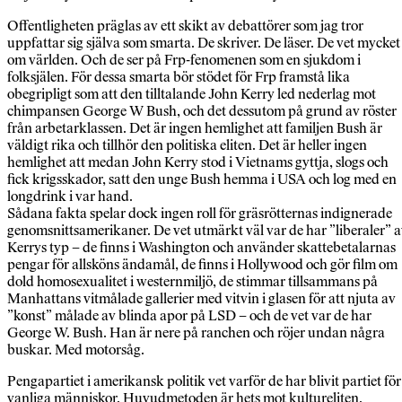
Offentligheten präglas av ett skikt av debattörer som jag tror
uppfattar sig själva som smarta. De skriver. De läser. De vet mycket
om världen. Och de ser på Frp-fenomenen som en sjukdom i
folksjälen. För dessa smarta bör stödet för Frp framstå lika
obegripligt som att den tilltalande John Kerry led nederlag mot
chimpansen George W Bush, och det dessutom på grund av röster
från arbetarklassen. Det är ingen hemlighet att familjen Bush är
väldigt rika och tillhör den politiska eliten. Det är heller ingen
hemlighet att medan John Kerry stod i Vietnams gyttja, slogs och
fick krigsskador, satt den unge Bush hemma i USA och log med en
longdrink i var hand.
Sådana fakta spelar dock ingen roll för gräsrötternas indignerade
genomsnittsamerikaner. De vet utmärkt väl var de har ”liberaler” 
Kerrys typ – de finns i Washington och använder skattebetalarnas
pengar för allsköns ändamål, de finns i Hollywood och gör film om
dold homosexualitet i westernmiljö, de stimmar tillsammans på
Manhattans vitmålade gallerier med vitvin i glasen för att njuta av
”konst” målade av blinda apor på LSD – och de vet var de har
George W. Bush. Han är nere på ranchen och röjer undan några
buskar. Med motorsåg.
Pengapartiet i amerikansk politik vet varför de har blivit partiet för
vanliga människor. Huvudmetoden är hets mot kultureliten.