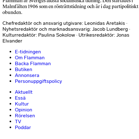
Flamman är Sveriges äldsta socialistiska tidning. Den startades i
Malmfälten 1906 som en rösträttstidning och är i dag partipolitiskt
obunden.
Chefredaktör och ansvarig utgivare: Leonidas Aretakis ·
Nyhetsredaktör och marknadsansvarig: Jacob Lundberg ·
Kulturredaktör: Paulina Sokolow · Utrikesredaktör: Jonas
Elvander
E-tidningen
Om Flamman
Backa Flamman
Butiken
Annonsera
Personuppgiftspolicy
Aktuellt
Essä
Kultur
Opinion
Rörelsen
TV
Poddar