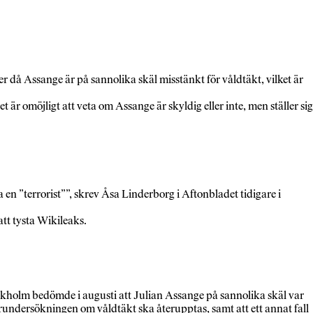
 då Assange är på sannolika skäl misstänkt för våldtäkt, vilket är
 är omöjligt att veta om Assange är skyldig eller inte, men ställer sig
en ”terrorist””, skrev Åsa Linderborg i Aftonbladet tidigare i
tt tysta Wikileaks.
ckholm bedömde i augusti att Julian Assange på sannolika skäl var
örundersökningen om våldtäkt ska återupptas, samt att ett annat fall