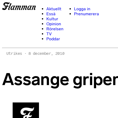
Aktuellt
Logga in
Essä
Prenumerera
Kultur
Opinion
Rörelsen
TV
Poddar
Utrikes
8 december, 2010
Assange gripen 