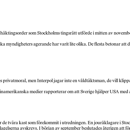
.
häktingsorder som Stockholms tingsrätt utförde i mitten av november
 myndigheters agerande har varit lite olika. De flesta betonar att det
rivatmoral, men Interpol jagar inte en våldtäktsman, de vill klippa 
tinamerikanska medier rapporterar om att Sverige hjälper USA med a
 de tvära kast som förekommit i utredningen. En jouråklagare i Sto
lagelserna avskrevs. I början av september beslutades återigen att f