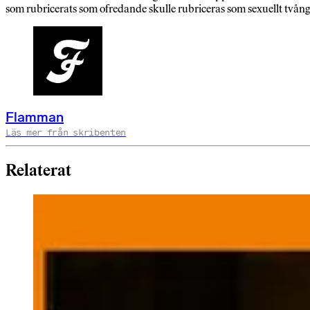
som rubricerats som ofredande skulle rubriceras som sexuellt tvång 
Flamman
Läs mer från skribenten
Relaterat