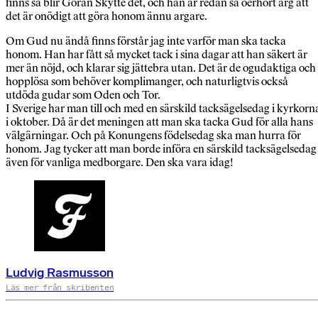
finns så blir Göran Skytte det, och han är redan så oerhört arg att
det är onödigt att göra honom ännu argare.
Om Gud nu ändå finns förstår jag inte varför man ska tacka
honom. Han har fått så mycket tack i sina dagar att han säkert är
mer än nöjd, och klarar sig jättebra utan. Det är de ogudaktiga och
hopplösa som behöver komplimanger, och naturligtvis också
utdöda gudar som Oden och Tor.
I Sverige har man till och med en särskild tacksägelsedag i kyrkorn
i oktober. Då är det meningen att man ska tacka Gud för alla hans
välgärningar. Och på Konungens födelsedag ska man hurra för
honom. Jag tycker att man borde införa en särskild tacksägelsedag
även för vanliga medborgare. Den ska vara idag!
Ludvig Rasmusson
Läs mer från skribenten