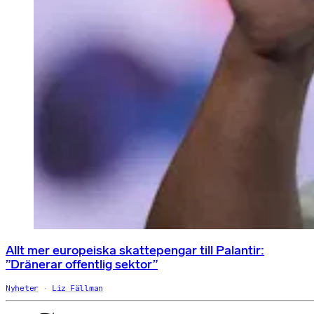
Allt mer europeiska skattepengar till Palantir:
”Dränerar offentlig sektor”
Nyheter
Liz Fällman