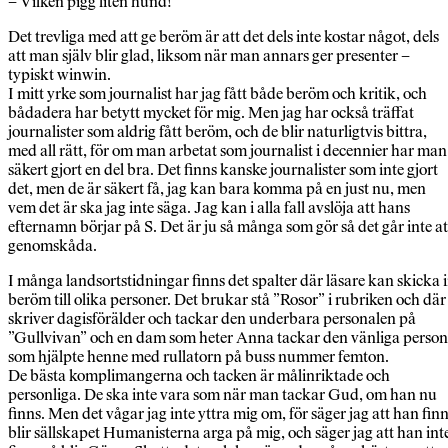
– Vilken pigg liten hund!
Det trevliga med att ge beröm är att det dels inte kostar något, dels
att man själv blir glad, liksom när man annars ger presenter –
typiskt winwin.
I mitt yrke som journalist har jag fått både beröm och kritik, och
bådadera har betytt mycket för mig. Men jag har också träffat
journalister som aldrig fått beröm, och de blir naturligtvis bittra,
med all rätt, för om man arbetat som journalist i decennier har man
säkert gjort en del bra. Det finns kanske journalister som inte gjort
det, men de är säkert få, jag kan bara komma på en just nu, men
vem det är ska jag inte säga. Jag kan i alla fall avslöja att hans
efternamn börjar på S. Det är ju så många som gör så det går inte at
genomskåda.
I många landsortstidningar finns det spalter där läsare kan skicka 
beröm till olika personer. Det brukar stå ”Rosor” i rubriken och där
skriver dagisförälder och tackar den underbara personalen på
”Gullvivan” och en dam som heter Anna tackar den vänliga person
som hjälpte henne med rullatorn på buss nummer femton.
De bästa komplimangerna och tacken är målinriktade och
personliga. De ska inte vara som när man tackar Gud, om han nu
finns. Men det vågar jag inte yttra mig om, för säger jag att han fin
blir sällskapet Humanisterna arga på mig, och säger jag att han int