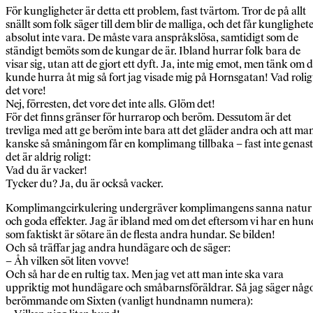
För kungligheter är detta ett problem, fast tvärtom. Tror de på allt
snällt som folk säger till dem blir de malliga, och det får kunglighet
absolut inte vara. De måste vara anspråkslösa, samtidigt som de
ständigt bemöts som de kungar de är. Ibland hurrar folk bara de
visar sig, utan att de gjort ett dyft. Ja, inte mig emot, men tänk om 
kunde hurra åt mig så fort jag visade mig på Hornsgatan! Vad rolig
det vore!
Nej, förresten, det vore det inte alls. Glöm det!
För det finns gränser för hurrarop och beröm. Dessutom är det
trevliga med att ge beröm inte bara att det gläder andra och att ma
kanske så småningom får en komplimang tillbaka – fast inte genast
det är aldrig roligt:
Vad du är vacker!
Tycker du? Ja, du är också vacker.
Komplimangcirkulering undergräver komplimangens sanna natur
och goda effekter. Jag är ibland med om det eftersom vi har en hun
som faktiskt är sötare än de flesta andra hundar. Se bilden!
Och så träffar jag andra hundägare och de säger:
– Åh vilken söt liten vovve!
Och så har de en rultig tax. Men jag vet att man inte ska vara
uppriktig mot hundägare och småbarnsföräldrar. Så jag säger någ
berömmande om Sixten (vanligt hundnamn numera):