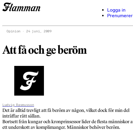
Logga in
Prenumerer
Opinion
24 juni, 2009
Att få och ge beröm
Ludvig Rasmusson
Det är alltid trevligt att få beröm av någon, vilket dock för min del
inträffar rätt sällan.
Bortsett från kungar och kronprinsessor lider de flesta människor 
ett underskott av komplimanger. Människor behöver beröm.