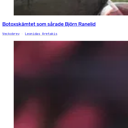
Botoxskämtet som sårade Björn Ranelid
Veckobrev
Leonidas Aretakis