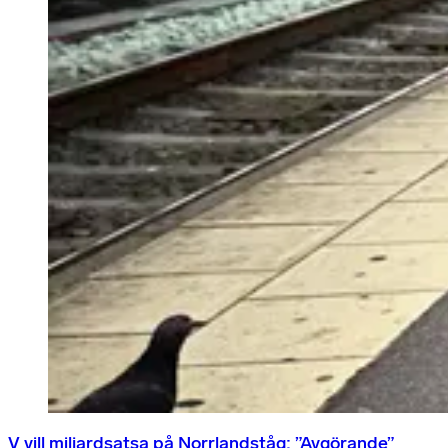
V vill miljardsatsa på Norrlandståg: ”Avgörande”