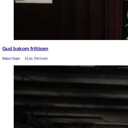
Gud bakom fritösen
Reportage
Elin Persson