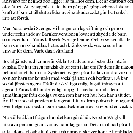
Ansvaret för hennes död ligger i så fall hos dem. Det är ofattbart oc
oförlåtligt. Att ge sig på ett litet barn gång på gång och med sådan
kraft att barnet till slut avlider av sina skador…det går helt enkelt
inte att förstå.
Men Yara levde i Sverige. Vi har genom lagstiftning och genom
undertecknande av Barnkonventionen lovat att skydda de barn
som lever här. I Yaras fall svek Sverige henne. Och vi sviker alla de
barn som misshandlas, hotas och kränks av de vuxna som har
ansvar för dem. Varje dag i vårt land.
Socialtjänstens dilemma är såklart att de som arbetar där inte är
synska. De har ingen magisk dator som talar om för dem när någo
behandlar ett barn illa. Systemet bygger på att alla vi andra vuxna
som ser barn tar kontakt med socialtjänsten och berättar. Då kan
socialtjänsten agera. Då är de skyldiga enligt lagstiftningen att
agera. I Yaras fall har det enligt uppgift i media funnits flera
anmälningar från oroliga vuxna som har sett hur hon har haft det.
Ändå har socialtjänsten inte agerat. Ett fax från polisen blir liggan
över helgen och sedan på en socialsekreterares skrivbord en vecka.
Nu ställs såklart frågan hur det kan gå så här. Kerstin Weigl vill
utkräva personligt ansvar av handläggarna. Det är skillnad på att
sitta i domstol och att få kritik på papper, skriver hon i Aftonbladet