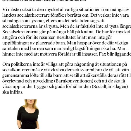
Vi måste också ta den mycket allvarliga situationen som många av
landets socialsekreterare försöker berätta om. Det verkar inte vara
så många som lyssnar, eftersom det hela tiden sägs att
socialsekreterarna är så tysta. Men de är faktiskt inte så tysta längr
Socialsekreterarna går på många håll på knäna. De har för mycket
att göra och för lite resurser. Resultatet är att man inte gör
uppföljningar av placerade barn. Man hoppar över de där viktiga
samtalen med barnen som man enligt lagstiftningen ska ha. Man
hinner inte med att motivera föräldrar till insatser. Fax blir liggande
Om politikerna inte är villiga att göra någonting åt situationen på
socialkontoren måste vi avkräva dem ett svar på hur de vill att vårt
gemensamma löfte till alla barn att se till att säkerställa deras rätt til
överlevnad och utveckling (Barnkonventionen) och att de ska få
växa upp under trygga och goda förhållanden (Socialtjänstlagen)
ska infrias.