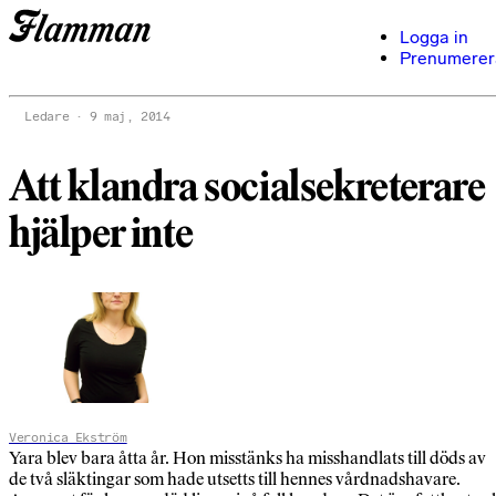
Logga in
Prenumerer
Ledare
9 maj, 2014
Att klandra socialsekreterare
hjälper inte
Veronica Ekström
Yara blev bara åtta år. Hon misstänks ha misshandlats till döds av
de två släktingar som hade utsetts till hennes vårdnadshavare.