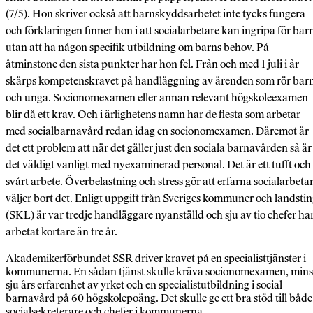
(7/5). Hon skriver också att barnskyddsarbetet inte tycks fungera
och förklaringen finner hon i att socialarbetare kan ingripa för bar
utan att ha någon specifik utbildning om barns behov. På
åtminstone den sista punkter har hon fel. Från och med 1 juli i år
skärps kompetenskravet på handläggning av ärenden som rör bar
och unga. Socionomexamen eller annan relevant högskoleexamen
blir då ett krav. Och i ärlighetens namn har de flesta som arbetar
med socialbarnavård redan idag en socionomexamen. Däremot är
det ett problem att när det gäller just den sociala barnavården så är
det väldigt vanligt med nyexaminerad personal. Det är ett tufft och
svårt arbete. Överbelastning och stress gör att erfarna socialarbeta
väljer bort det. Enligt uppgift från Sveriges kommuner och landsti
(SKL) är var tredje handläggare nyanställd och sju av tio chefer ha
arbetat kortare än tre år.
Akademikerförbundet SSR driver kravet på en specialisttjänster i
kommunerna. En sådan tjänst skulle kräva socionomexamen, mins
sju års erfarenhet av yrket och en specialistutbildning i social
barnavård på 60 högskolepoäng. Det skulle ge ett bra stöd till både
socialsekreterare och chefer i kommunerna.