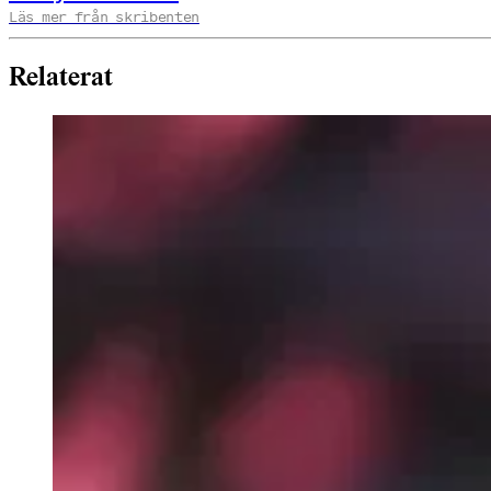
Läs mer från skribenten
Relaterat