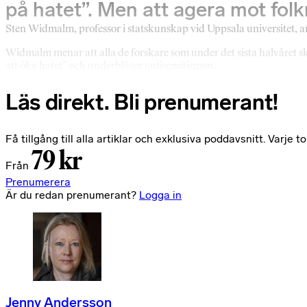
på hatet”. Men att agera mot fol
Sten Widmalm, professor i statskunskap vid Uppsala universitet, ank
Widmalm menar att alla de forskare som under det sista halvåret s
att öka hatet” och underblåser antisemitismen.
Läs direkt. Bli prenumerant!
Få tillgång till alla artiklar och exklusiva poddavsnitt. Varj
79 kr
Från
Prenumerera
Är du redan prenumerant?
Logga in
Jenny Andersson