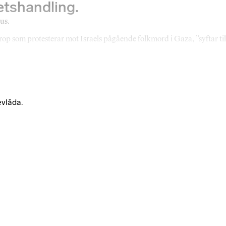
etshandling.
kus.
prop som protesterar mot Israels pågående folkmord i Gaza, ”syftar til
evlåda.