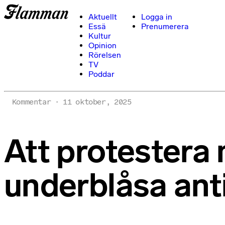
Aktuellt
Logga in
Essä
Prenumerera
Kultur
Opinion
Rörelsen
TV
Poddar
Kommentar
11 oktober, 2025
Att protestera 
underblåsa ant