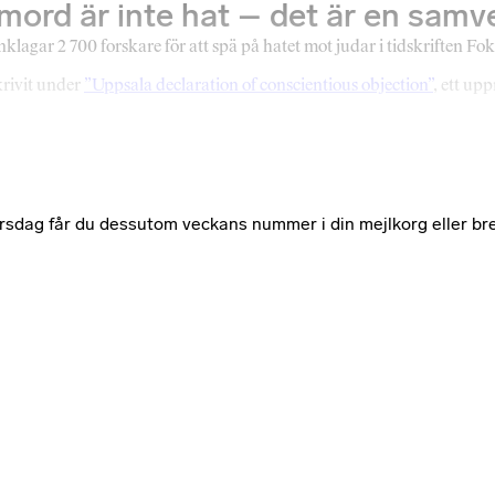
kmord är inte hat – det är en samv
lagar 2 700 forskare för att spä på hatet mot judar i tidskriften Fo
krivit under
”Uppsala declaration of conscientious objection”
, ett up
e torsdag får du dessutom veckans nummer i din mejlkorg eller br