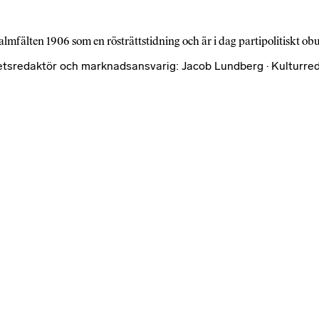
almfälten 1906 som en rösträttstidning och är i dag partipolitiskt o
etsredaktör och marknadsansvarig: Jacob Lundberg · Kulturred