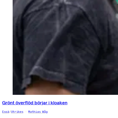
Grönt överflöd börjar i kloaken
Essä
/
Utrikes
Mathias Wåg