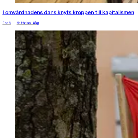
I omvårdnadens dans knyts kroppen till kapitalismen
Essä
Mathias Wåg