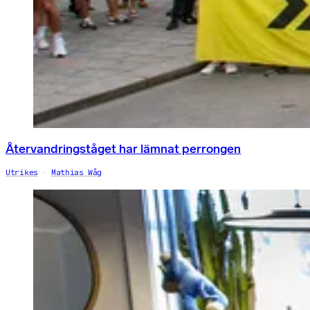
Återvandringståget har lämnat perrongen
Utrikes
Mathias Wåg