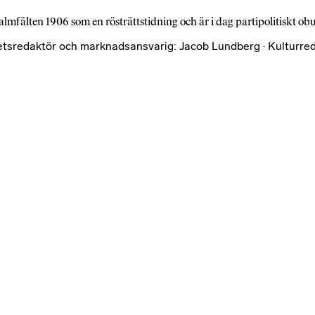
almfälten 1906 som en rösträttstidning och är i dag partipolitiskt o
etsredaktör och marknadsansvarig: Jacob Lundberg · Kulturred