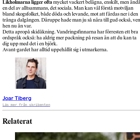
Likholmarna ligger ofta
mycket vackert belägna, enskilt, men änd
en del av alltsammans, det sociala. Man kan väl förstå motviljan
bland skogsfolket, både döda och levande, mot att färdas ner i den
trånga dalgången. Däruppe hade man ju så nära till gud också, ve
hen nu än var.
Detta apropå skidåkning. Vandringsfinnarna har förresten ett bra
ordspråk också: ha aldrig mer packning på resan än att du kan ta
dig upp med det i en björk.
Avant-gardet har alltid uppehållit sig i utmarkerna.
Joar Tiberg
Läs mer från skribenten
Relaterat