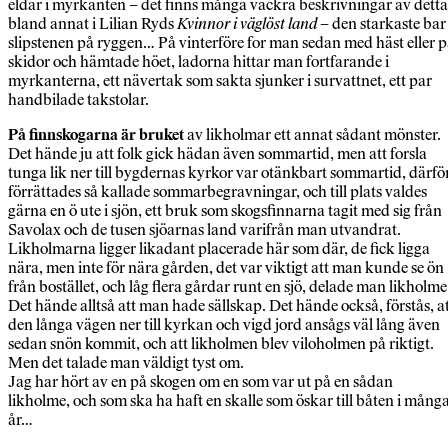
eldar i myrkanten – det finns många vackra beskrivningar av detta
bland annat i Lilian Ryds
Kvinnor i väglöst land
– den starkaste bar
slipstenen på ryggen… På vinterföre for man sedan med häst eller 
skidor och hämtade höet, ladorna hittar man fortfarande i
myrkanterna, ett nävertak som sakta sjunker i survattnet, ett par
handbilade takstolar.
På finnskogarna är bruket
av likholmar ett annat sådant mönster.
Det hände ju att folk gick hädan även sommartid, men att forsla
tunga lik ner till bygdernas kyrkor var otänkbart sommartid, därfö
förrättades så kallade sommarbegravningar, och till plats valdes
gärna en ö ute i sjön, ett bruk som skogsfinnarna tagit med sig från
Savolax och de tusen sjöarnas land varifrån man utvandrat.
Likholmarna ligger likadant placerade här som där, de fick ligga
nära, men inte för nära gården, det var viktigt att man kunde se ön
från bostället, och låg flera gårdar runt en sjö, delade man likholme
Det hände alltså att man hade sällskap. Det hände också, förstås, a
den långa vägen ner till kyrkan och vigd jord ansågs väl lång även
sedan snön kommit, och att likholmen blev viloholmen på riktigt.
Men det talade man väldigt tyst om.
Jag har hört av en på skogen om en som var ut på en sådan
likholme, och som ska ha haft en skalle som öskar till båten i mång
år…