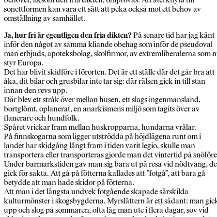
sonettformen kan vara ett sätt att peka också mot ett behov av
omställning av samhället.
Ja, hur fri är egentligen den fria dikten?
På senare tid har jag känt
inför den något av samma kliande obehag som inför de pseudoval
man erbjuds, apoteksbolag, skolfirmor, av extremliberalerna som 
styr Europa.
Det har blivit skidföre i förorten. Det är ett ställe där det går bra att
åka, dit bilar och grusbilar inte tar sig: där rälsen gick in till stan
innan den revs upp.
Där blev ett stråk över mellan husen, ett slags ingenmansland,
bortglömt, oplanerat, en anarkismens miljö som tagits över av
flanerare och hundfolk.
Spåret vrickar fram mellan huskropparna, hundarna vrålar.
På finnskogarna som ligger utströdda på höjdlägena runt om i
landet har skidgång långt fram i tiden varit legio, skulle man
transportera eller transporteras gjorde man det vintertid på snöföre
Under barmarkstiden gav man sig bara ut på resa vid nödtvång, de
gick för sakta. Att gå på fötterna kallades att ”fotgå”, att bara gå
betydde att man hade skidor på fötterna.
Att man i det längsta undvek fotgående skapade särskilda
kulturmönster i skogsbygderna. Myrslåttern är ett sådant: man gic
upp och slog på sommaren, ofta låg man ute i flera dagar, sov vid