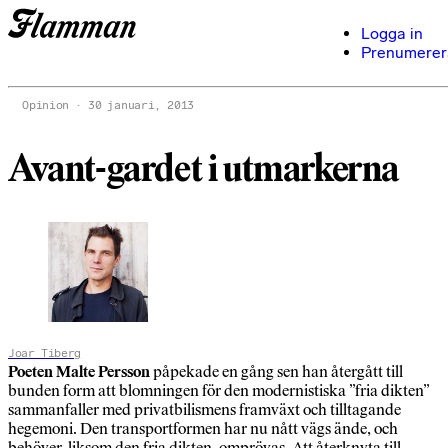
Logga in
Prenumerer
Opinion
30 januari, 2013
Avant-gardet i utmarkerna
Joar Tiberg
Poeten Malte Persson
påpekade en gång sen han återgått till
bunden form att blomningen för den modernistiska ”fria dikten”
sammanfaller med privatbilismens framväxt och tilltagande
hegemoni. Den transportformen har nu nått vägs ände, och
behöver, liksom den fria dikten, omprövas. Att återknyta till