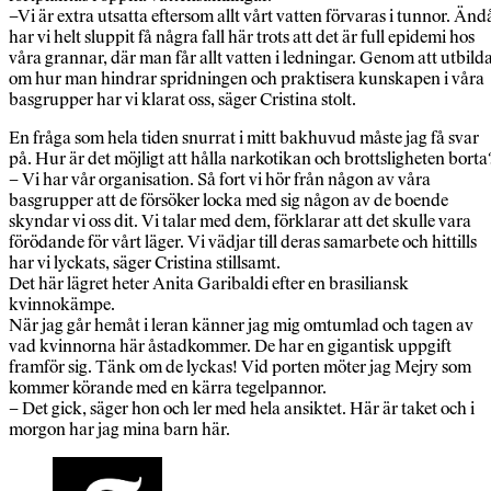
–Vi är extra utsatta eftersom allt vårt vatten förvaras i tunnor. Änd
har vi helt sluppit få några fall här trots att det är full epidemi hos
våra grannar, där man får allt vatten i ledningar. Genom att utbild
om hur man hindrar spridningen och praktisera kunskapen i våra
basgrupper har vi klarat oss, säger Cristina stolt.
En fråga som hela tiden snurrat i mitt bakhuvud måste jag få svar
på. Hur är det möjligt att hålla narkotikan och brottsligheten borta
– Vi har vår organisation. Så fort vi hör från någon av våra
basgrupper att de försöker locka med sig någon av de boende
skyndar vi oss dit. Vi talar med dem, förklarar att det skulle vara
förödande för vårt läger. Vi vädjar till deras samarbete och hittills
har vi lyckats, säger Cristina stillsamt.
Det här lägret heter Anita Garibaldi efter en brasiliansk
kvinnokämpe.
När jag går hemåt i leran känner jag mig omtumlad och tagen av
vad kvinnorna här åstadkommer. De har en gigantisk uppgift
framför sig. Tänk om de lyckas! Vid porten möter jag Mejry som
kommer körande med en kärra tegelpannor.
– Det gick, säger hon och ler med hela ansiktet. Här är taket och i
morgon har jag mina barn här.