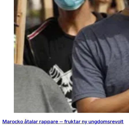
Marocko åtalar rappare – fruktar ny ungdomsrevolt