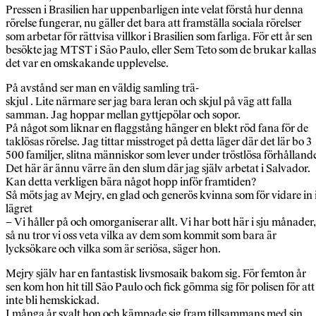
Pressen i Brasilien har uppenbarligen inte velat förstå hur denna
rörelse fungerar, nu gäller det bara att framställa sociala rörelser
som arbetar för rättvisa villkor i Brasilien som farliga. För ett år sen
besökte jag MTST i São Paulo, eller Sem Teto som de brukar kallas
det var en omskakande upplevelse.
På avstånd ser man en väldig samling trä-
skjul . Lite närmare ser jag bara leran och skjul på väg att falla
samman. Jag hoppar mellan gyttjepölar och sopor.
På något som liknar en flaggstång hänger en blekt röd fana för de
taklösas rörelse. Jag tittar misstroget på detta läger där det lär bo 3
500 familjer, slitna människor som lever under tröstlösa förhålland
Det här är ännu värre än den slum där jag själv arbetat i Salvador.
Kan detta verkligen bära något hopp inför framtiden?
Så möts jag av Mejry, en glad och generös kvinna som för vidare in 
lägret
– Vi håller på och omorganiserar allt. Vi har bott här i sju månader,
så nu tror vi oss veta vilka av dem som kommit som bara är
lycksökare och vilka som är seriösa, säger hon.
Mejry själv har en fantastisk livsmosaik bakom sig. För femton år
sen kom hon hit till São Paulo och fick gömma sig för polisen för att
inte bli hemskickad.
I många år svalt hon och kämpade sig fram tillsammans med sin