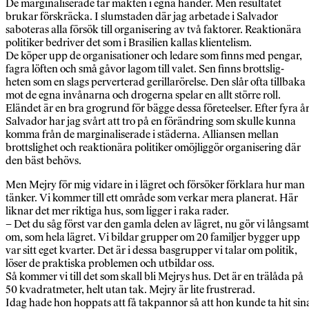
De marginaliserade tar makten i egna händer. Men resultatet
brukar förskräcka. I slumstaden där jag arbetade i Salvador
saboteras alla försök till organisering av två faktorer. Reaktionära
politiker bedriver det som i Brasilien kallas klientelism.
De köper upp de organisationer och ledare som finns med pengar,
fagra löften och små gåvor lagom till valet. Sen finns brottslig-
heten som en slags perverterad gerillarörelse. Den slår ofta tillbaka
mot de egna invånarna och drogerna spelar en allt större roll.
Eländet är en bra grogrund för bägge dessa företeelser. Efter fyra år
Salvador har jag svårt att tro på en förändring som skulle kunna
komma från de marginaliserade i städerna. Alliansen mellan
brottslighet och reaktionära politiker omöjliggör organisering där
den bäst behövs.
Men Mejry för mig vidare in i lägret och försöker förklara hur man
tänker. Vi kommer till ett område som verkar mera planerat. Här
liknar det mer riktiga hus, som ligger i raka rader.
– Det du såg först var den gamla delen av lägret, nu gör vi långsamt
om, som hela lägret. Vi bildar grupper om 20 familjer bygger upp
var sitt eget kvarter. Det är i dessa basgrupper vi talar om politik,
löser de praktiska problemen och utbildar oss.
Så kommer vi till det som skall bli Mejrys hus. Det är en trälåda på
50 kvadratmeter, helt utan tak. Mejry är lite frustrerad.
Idag hade hon hoppats att få takpannor så att hon kunde ta hit sin