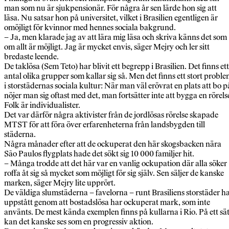
man som nu är sjukpensionär. För några år sen lärde hon sig att
läsa. Nu satsar hon på universitet, vilket i Brasilien egentligen är
omöjligt för kvinnor med hennes sociala bakgrund.
– Ja, men klarade jag av att lära mig läsa och skriva känns det som
om allt är möjligt. Jag är mycket envis, säger Mejry och ler sitt
bredaste leende.
De taklösa (Sem Teto) har blivit ett begrepp i Brasilien. Det finns ett
antal olika grupper som kallar sig så. Men det finns ett stort probl
i storstädernas sociala kultur: När man väl erövrat en plats att bo p
nöjer man sig oftast med det, man fortsätter inte att bygga en rörels
Folk är individualister.
Det var därför några aktivister från de jordlösas rörelse skapade
MTST för att föra över erfarenheterna från landsbygden till
städerna.
Några månader efter att de ockuperat den här skogsbacken nära
São Paulos flygplats hade det sökt sig 10 000 familjer hit.
– Många trodde att det här var en vanlig ockupation där alla söker
roffa åt sig så mycket som möjligt för sig själv. Sen säljer de kanske
marken, säger Mejry lite upprört.
De väldiga slumstäderna – favelorna – runt Brasiliens storstäder h
uppstått genom att bostadslösa har ockuperat mark, som inte
använts. De mest kända exemplen finns på kullarna i Rio. På ett sät
kan det kanske ses som en progressiv aktion.