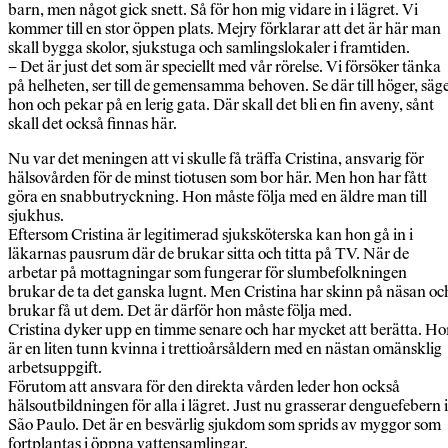
barn, men något gick snett. Så för hon mig vidare in i lägret. Vi
kommer till en stor öppen plats. Mejry förklarar att det är här man
skall bygga skolor, sjukstuga och samlingslokaler i framtiden.
– Det är just det som är speciellt med vår rörelse. Vi försöker tänka
på helheten, ser till de gemensamma behoven. Se där till höger, säg
hon och pekar på en lerig gata. Där skall det bli en fin aveny, sånt
skall det också finnas här.
Nu var det meningen att vi skulle få träffa Cristina, ansvarig för
hälsovården för de minst tiotusen som bor här. Men hon har fått
göra en snabbutryckning. Hon måste följa med en äldre man till
sjukhus.
Eftersom Cristina är legitimerad sjuksköterska kan hon gå in i
läkarnas pausrum där de brukar sitta och titta på TV. När de
arbetar på mottagningar som fungerar för slumbefolkningen
brukar de ta det ganska lugnt. Men Cristina har skinn på näsan oc
brukar få ut dem. Det är därför hon måste följa med.
Cristina dyker upp en timme senare och har mycket att berätta. H
är en liten tunn kvinna i trettioårsåldern med en nästan omänsklig
arbetsuppgift.
Förutom att ansvara för den direkta vården leder hon också
hälsoutbildningen för alla i lägret. Just nu grasserar denguefebern i
São Paulo. Det är en besvärlig sjukdom som sprids av myggor som
fortplantas i öppna vattensamlingar.