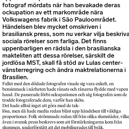
fotograf mördats när han bevakade deras
ockupation av ett markområde nära
Volkswagens fabrik i São Pauloområdet.
Händelsen blev mycket omskriven i
brasiliansk press, som nu verkar vilja beskriv
sociala rörelser som farliga. Det finns
uppenbarligen en rädsla i den brasilianska
makteliten att dessa rörelser, särskilt de
jordlösa MST, skall få stöd av Lulas center-
vänsterregring och ändra maktrelationerna i
Brasilien.
Fallet med den dödade fotografen visade sig vara enkelt, en
bensinmack i närheten hade rånats och rånarna flydde med vapen 
hand. De passerade förbi ockupationen och såg fotografen som de
trodde fotograferade dem, varför han sköts.
Det hade alltså inget att göra med de tak-
lösa, men då hade media redan blåst upp händelsen till väldiga
proportioner. Folk strömmade redan till från olika slumstäder, vilke
även i svensk press beskrevs som att förstärkningarna kom från
slummen, underförstått att det mobiliserades till bråk.