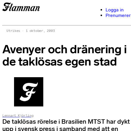
Logga in
Prenumerer
Utrikes
1 oktober, 2003
Avenyer och dränering i
de taklösas egen stad
Lennart Kjörling
De taklösas rörelse i Brasilien MTST har dykt
upp i svensk press i samband med att en