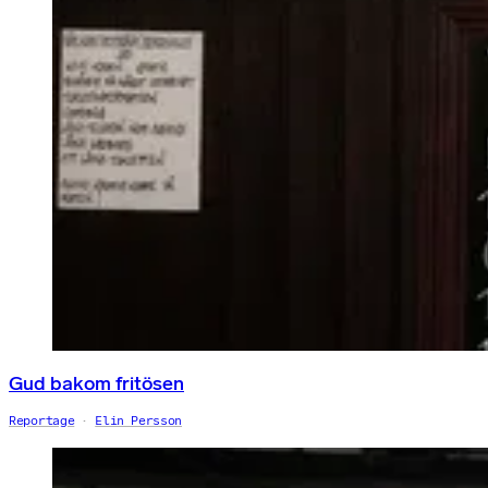
Gud bakom fritösen
Reportage
Elin Persson