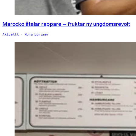
Marocko åtalar rappare – fruktar ny ungdomsrevolt
Aktuellt
Rona Lorimer