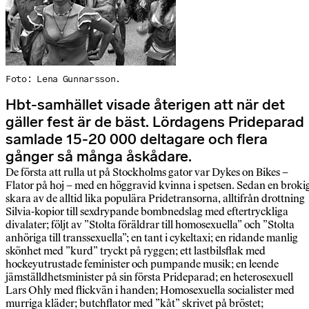
Foto: Lena Gunnarsson.
Hbt-samhället visade återigen att när det
gäller fest är de bäst. Lördagens Prideparad
samlade 15-20 000 deltagare och flera
gånger så många åskådare.
De första att rulla ut på Stockholms gator var Dykes on Bikes –
Flator på hoj – med en höggravid kvinna i spetsen. Sedan en broki
skara av de alltid lika populära Pridetransorna, alltifrån drottning
Silvia-kopior till sexdrypande bombnedslag med eftertryckliga
divalater; följt av ”Stolta föräldrar till homosexuella” och ”Stolta
anhöriga till transsexuella”; en tant i cykeltaxi; en ridande manlig
skönhet med ”kurd” tryckt på ryggen; ett lastbilsflak med
hockeyutrustade feminister och pumpande musik; en leende
jämställdhetsminister på sin första Prideparad; en heterosexuell
Lars Ohly med flickvän i handen; Homosexuella socialister med
murriga kläder; butchflator med ”kåt” skrivet på bröstet;