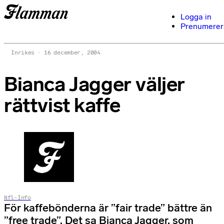
Logga in
Prenumerer
Inrikes
16 december, 2004
Bianca Jagger väljer
rättvist kaffe
Nfl-Info
För kaffebönderna är ”fair trade” bättre än
”free trade”. Det sa Bianca Jagger, som