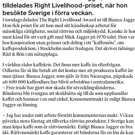
tilldelades Right Livelihood-priset, när hon
besökte Sverige i förra veckan.
I torsdags delades The Right Livelihood Award ut till Bianca Jagge
Hon fick priset för att hon med sitt kändisskap arbetat för
mänskliga rättigheter, social rättvisa och miljöskydd. Kanske är ho
mest känd för att varit gift med Mick Jagger på 1970-talet. Hon var
hos Kooperation utan gränser och deltog i ett ”kaffemöte”, om
kaffeproduktion, i Stockholm under fredagen. Det skriver tidning
Råd & Rön i sin nätupplaga.
I världen råder kaffekris. Det finns mer kaffe än efterfrågan.
Odlarna får så lite betalt att det kostar mer att producera kaffet än
man tjänar. Bianca Jagger, som själv är från Nicaragua, påpekade
att 600 000 kaffeodlare har blivit arbetslösa i centralamerika.
– Free trade har gjort stor skada för utvecklingsländerna.
Bönderna blir tvungna att skuldsätta sig till de som upphandlar
kaffet och hamnar i en ond cirkel. Konsumentmakt är enligt Bianc
Jagger en lösning.
– Jag har under mitt arbete förstått konsumenternas makt. Vi kan
påverka stora företag att tillverka rättvisa produkter. I Sverige kan
man köpa kaffe som är rättvisemärkt. Enligt Bianca Jagger en bra
idé. Rättvisemärkt kaffe garanterar att bönderna får en lön de kan