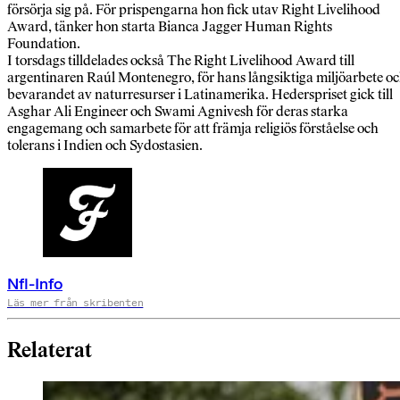
försörja sig på. För prispengarna hon fick utav Right Livelihood
Award, tänker hon starta Bianca Jagger Human Rights
Foundation.
I torsdags tilldelades också The Right Livelihood Award till
argentinaren Raúl Montenegro, för hans långsiktiga miljöarbete o
bevarandet av naturresurser i Latinamerika. Hederspriset gick till
Asghar Ali Engineer och Swami Agnivesh för deras starka
engagemang och samarbete för att främja religiös förståelse och
tolerans i Indien och Sydostasien.
Nfl-Info
Läs mer från skribenten
Relaterat