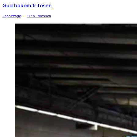
Gud bakom fritösen
Reportage
Elin Persson