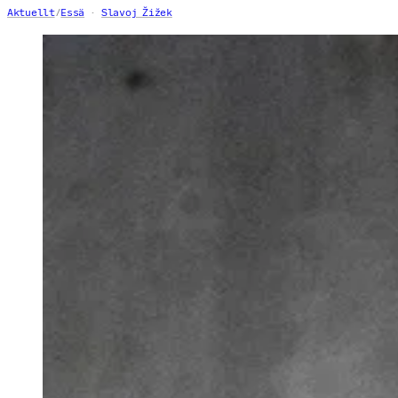
Aktuellt
/
Essä
Slavoj Žižek