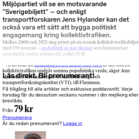
Miljöpartiet vill se en motsvarande
”Sverigebiljett” – och enligt
transportforskaren Jens Hylander kan det
också vara ett sätt att bygga politiskt
engagemang kring kollektivtrafiken.
Mellan 2000 och 2021 steg priset på en svensk kollektivtrafiksbiljet
med 139 procent –
en dubbelt så stor ökning
som bensinpriset
genomgick under samma tid, enligt SCB.
– Även efter att
Bränsleupproret krigat som värst
är det som att
kollektivtrafiken undgår samma populistiska vrede, säger Jens
Läs direkt. Bli prenumerant!
Hylander (bilden), forskare vid Statens väg- och
transportforskningsinstitut (VTI), till Flamman.
Få tillgång till alla artiklar och exklusiva poddavsnitt. Varje
torsdag får du dessutom veckans nummer i din mejlkorg eller
brevlåda.
79 kr
Från
Prenumerera
Är du redan prenumerant?
Logga in