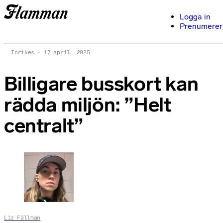
Logga in
Prenumerer
Inrikes
17 april, 2025
Billigare busskort kan
rädda miljön: ”Helt
centralt”
Liz Fällman