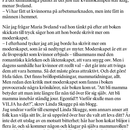
På det samhälleliga planet är det just här kvinnokampen står idag,
menar Sveland.
– Vi har fått ut kvinnorna på arbetsmarknaden, men inte fått in
männen i hemmet.
När jag frågar Maria Sveland vad hon tänkt på efter att boken
skickats till tryck säger hon att hon borde skrivit mer om
moderskapet.
– I efterhand tycker jag att jag borde ha skrivit mer om
moderskapet, som är så nedtyngt av myter. Moderskapet är ett av
de livsprojekt som kvinnor erbjuds – tillsammans med den
romantiska kärleken och äktenskapet, att vara snygg osv. Men i
dagens samhälle har kvinnor ett reellt val – det går inte att tvinga
dem att vara hemma. Så det måste göras attraktivt. Och det görs!
Hela tiden. Det finns bröllopstidningar, mammatidningar, allt.
Men redan den kritik mot moderskapet som fanns i boken
provocerade några krönikörer, när boken kom ut. ”Att bli mamma
betyder att man inte längre får nån tid över för sig själv. Att bli
mamma innebär ständig jour. Egentid?! Varför skulle man ens
VILJA ha det?”, skrev Linda Skugge på sin blogg.
Jag undrar varför till exempel Linda Skugge, som annars anser att
folk kan välja sitt liv, är så upprörd över hur du valt att leva ditt? Ä
inte det ett utslag av en motsatt bitterhet: här har hon kokat blöjor i
flera år, och så kommer någon och klagar på själva mammarollen?