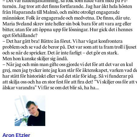
– Det var hallelujastämning, sa folk som hade varit med på FI-
turnén. Jag tror att det finns fortfarande. Jag har åkt hela hösten
från Haparanda till Malmö, och mötte otroligt engagerade
människor. Folk är engagerade och medvetna. De finns, där ute.
Maria Sveland skrev inte heller sin bok bara för att vara arg eller
bitter, utan för att öppna upp för lösningar. Hur gick det i hennes
eget förhållande?
– Det har gått bra! Bättre än förut. Vi har vågat konfrontera
problem och se vad de beror på. Det var som att ta fram troll i ljuset
och se när de spricker. Det är inte farligt – det gör en stark.
Men hon kanske skiljer sig ändå.
– När jag och min man gifte oss gjorde vi det för att det var en kul
grej, men jag tycker inte jag kan står för äktenskapet, varken vad d
har stått för historiskt eller vad det står för idag. Så vi funderar på
att skilja oss och ha en stor fest för att fira det! ”Vi skiljer oss för att 
älskar varandra” Vi får se om det blir så, ha ha…
Aron Etzler