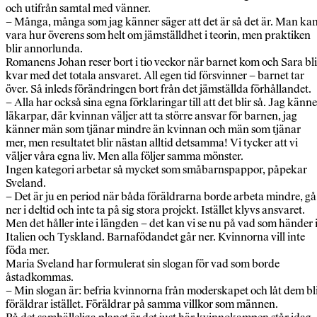
och utifrån samtal med vänner.
– Många, många som jag känner säger att det är så det är. Man ka
vara hur överens som helt om jämställdhet i teorin, men praktiken
blir annorlunda.
Romanens Johan reser bort i tio veckor när barnet kom och Sara bli
kvar med det totala ansvaret. All egen tid försvinner – barnet tar
över. Så inleds förändringen bort från det jämställda förhållandet.
– Alla har också sina egna förklaringar till att det blir så. Jag känne
läkarpar, där kvinnan väljer att ta större ansvar för barnen, jag
känner män som tjänar mindre än kvinnan och män som tjänar
mer, men resultatet blir nästan alltid detsamma! Vi tycker att vi
väljer våra egna liv. Men alla följer samma mönster.
Ingen kategori arbetar så mycket som småbarnspappor, påpekar
Sveland.
– Det är ju en period när båda föräldrarna borde arbeta mindre, gå
ner i deltid och inte ta på sig stora projekt. Istället klyvs ansvaret.
Men det håller inte i längden – det kan vi se nu på vad som händer 
Italien och Tyskland. Barnafödandet går ner. Kvinnorna vill inte
föda mer.
Maria Sveland har formulerat sin slogan för vad som borde
åstadkommas.
– Min slogan är: befria kvinnorna från moderskapet och låt dem bl
föräldrar istället. Föräldrar på samma villkor som männen.