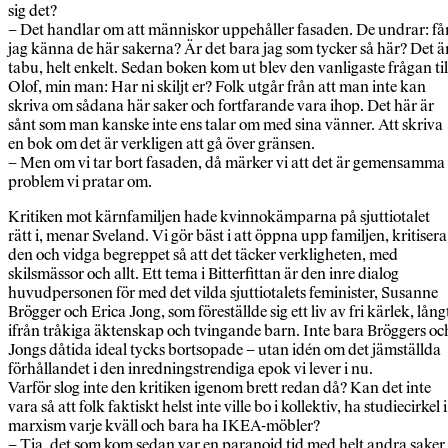
sig det?
– Det handlar om att människor uppehåller fasaden. De undrar: få
jag känna de här sakerna? Är det bara jag som tycker så här? Det ä
tabu, helt enkelt. Sedan boken kom ut blev den vanligaste frågan til
Olof, min man: Har ni skiljt er? Folk utgår från att man inte kan
skriva om sådana här saker och fortfarande vara ihop. Det här är
sånt som man kanske inte ens talar om med sina vänner. Att skriva
en bok om det är verkligen att gå över gränsen.
– Men om vi tar bort fasaden, då märker vi att det är gemensamma
problem vi pratar om.
Kritiken mot kärnfamiljen hade kvinnokämparna på sjuttiotalet
rätt i, menar Sveland. Vi gör bäst i att öppna upp familjen, kritisera
den och vidga begreppet så att det täcker verkligheten, med
skilsmässor och allt. Ett tema i Bitterfittan är den inre dialog
huvudpersonen för med det vilda sjuttiotalets feminister, Susanne
Brögger och Erica Jong, som föreställde sig ett liv av fri kärlek, lång
ifrån tråkiga äktenskap och tvingande barn. Inte bara Bröggers oc
Jongs dåtida ideal tycks bortsopade – utan idén om det jämställda
förhållandet i den inredningstrendiga epok vi lever i nu.
Varför slog inte den kritiken igenom brett redan då? Kan det inte
vara så att folk faktiskt helst inte ville bo i kollektiv, ha studiecirkel i
marxism varje kväll och bara ha IKEA-möbler?
– Tja, det som kom sedan var en paranoid tid med helt andra saker 