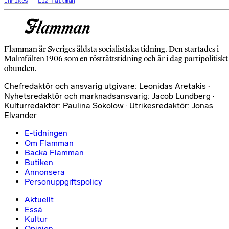
Inrikes
Liz Fällman
Flamman är Sveriges äldsta socialistiska tidning. Den startades i
Malmfälten 1906 som en rösträttstidning och är i dag partipolitiskt
obunden.
Chefredaktör och ansvarig utgivare: Leonidas Aretakis ·
Nyhetsredaktör och marknadsansvarig: Jacob Lundberg ·
Kulturredaktör: Paulina Sokolow · Utrikesredaktör: Jonas
Elvander
E-tidningen
Om Flamman
Backa Flamman
Butiken
Annonsera
Personuppgiftspolicy
Aktuellt
Essä
Kultur
Opinion