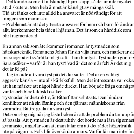
– Det kändes som ett fullständigt hjärnsläpp, så det är inte mycket
att diskutera. Men hela ämnet är känsligt av många skäl.
Tid att tänka och inte alltid ha ansvaret är nödvändigt för att
fungera som människa.
– Problemet är att det yttersta ansvaret för hem och barn förändrar
allt, återkommer hela tiden i hjärnan. Det är som en hårddisk som
blir fragmenterad.
En annan sak som återkommer i romanen är tystnaden som
härskarteknik. Romanens Johan får sin vilja fram, och markerar sit
missnöje på ett svåråtkomligt sätt – han blir tyst. Tystnaden gör för
Sara osäker – varför är han tyst? Vad är det som är fel? Är det mig
det är fel på?
– Jag testade att vara tyst på det där sättet. Det är en väldigt
aggresiv känsla – inte alls kärleksfull. Men det intressanta var ocks
att han märkte att något hände direkt. Han började fråga om någo
var fel och blev faktiskt osäker.
Tystnaden är destruktiv, är Bitterfittans slutsats. Den hindrar
konflikter att nå sin lösning och den fjärmar människorna från
varandra. Bättre gräla än vara tyst.
Det som slog mig när jag läste boken är att de problem du tar upp ä
så basala. Att tystnaden är destruktiv, det borde man lära sig senast
gymnasiet, ungefär som att man talar om att det råder högertrafik
ute på vägarna. Folk blir överkörda annars. Varför får man inte lär