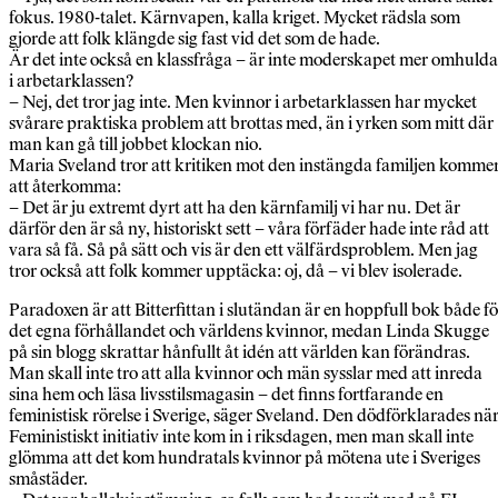
fokus. 1980-talet. Kärnvapen, kalla kriget. Mycket rädsla som
gjorde att folk klängde sig fast vid det som de hade.
Är det inte också en klassfråga – är inte moderskapet mer omhulda
i arbetarklassen?
– Nej, det tror jag inte. Men kvinnor i arbetarklassen har mycket
svårare praktiska problem att brottas med, än i yrken som mitt där
man kan gå till jobbet klockan nio.
Maria Sveland tror att kritiken mot den instängda familjen komme
att återkomma:
– Det är ju extremt dyrt att ha den kärnfamilj vi har nu. Det är
därför den är så ny, historiskt sett – våra förfäder hade inte råd att
vara så få. Så på sätt och vis är den ett välfärdsproblem. Men jag
tror också att folk kommer upptäcka: oj, då – vi blev isolerade.
Paradoxen är att Bitterfittan i slutändan är en hoppfull bok både fö
det egna förhållandet och världens kvinnor, medan Linda Skugge
på sin blogg skrattar hånfullt åt idén att världen kan förändras.
Man skall inte tro att alla kvinnor och män sysslar med att inreda
sina hem och läsa livsstilsmagasin – det finns fortfarande en
feministisk rörelse i Sverige, säger Sveland. Den dödförklarades nä
Feministiskt initiativ inte kom in i riksdagen, men man skall inte
glömma att det kom hundratals kvinnor på mötena ute i Sveriges
småstäder.