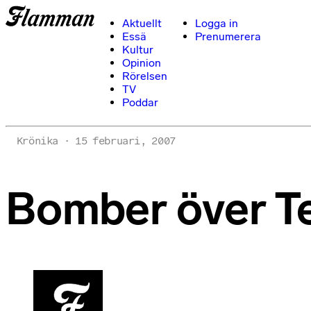
Aktuellt
Logga in
Essä
Prenumerera
Kultur
Opinion
Rörelsen
TV
Poddar
Krönika
15 februari, 2007
Bomber över T