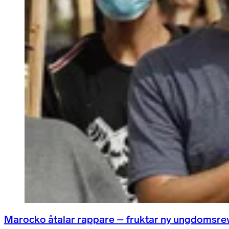
Marocko åtalar rappare – fruktar ny ungdomsre