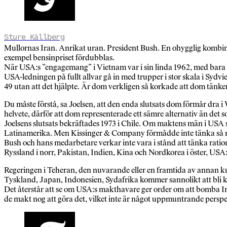
Sture Källberg
Mullornas Iran. Anrikat uran. President Bush. En ohygglig kombina
exempel bensinpriset fördubblas.
När USA:s ”engagemang” i Vietnam var i sin linda 1962, med bara
USA-ledningen på fullt allvar gå in med trupper i stor skala i Sy
49 utan att det hjälpte. Är dom verkligen så korkade att dom tänke
Du måste förstå, sa Joelsen, att den enda slutsats dom förmår dra i 
helvete, därför att dom representerade ett sämre alternativ än det so
Joelsens slutsats bekräftades 1973 i Chile. Om maktens män i USA sörj
Latinamerika. Men Kissinger & Company förmådde inte tänka så ra
Bush och hans medarbetare verkar inte vara i stånd att tänka rati
Ryssland i norr, Pakistan, Indien, Kina och Nordkorea i öster, USA:
Regeringen i Teheran, den nuvarande eller en framtida av annan kul
Tyskland, Japan, Indonesien, Sydafrika kommer sannolikt att bli
Det återstår att se om USA:s makthavare ger order om att bomba Iran. 
de makt nog att göra det, vilket inte är något uppmuntrande perspe