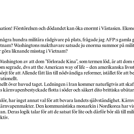
tion! Förstörelsen och dödandet kan öka enormt i Västasien. Ekonomi
 några hundra militära rådgivare på plats, frågade jag AFP:s gamla
dvietnam? Washingtons makthavare satsade ju enorma summor på militä
r göra liknande misstag i Vietnam?
Washington av att dom ”förlorade Kina”, som termen löd, är att dom sa
m segrade, dvs att the American way of life – den amerikanska livsstil
t för att Allende fått lån till nödvändiga reformer, istället för att 
tionellt.
onellt över huvud taget. Ledningen i Iran kommer naturligtvis att s
s kärnvapenbestyckade flotta i söder och säkert dito brittiska ubåtar
ör, har inget annat val för att bevara landets självständighet. Kär
 kärnvapenmakter. Den kommunistiska monarkin i Nordkorea har vis
Deras logik talar för att de satsat för lite och därför bör slå till mi
ktiv.