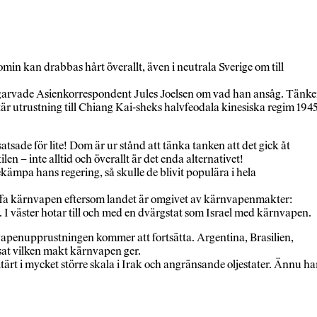
n kan drabbas hårt överallt, även i neutrala Sverige om till
 garvade Asienkorrespondent Jules Joelsen om vad han ansåg. Tänke
r utrustning till Chiang Kai-sheks halvfeodala kinesiska regim 194
tsade för lite! Dom är ur stånd att tänka tanken att det gick åt
en – inte alltid och överallt är det enda alternativet!
bekämpa hans regering, så skulle de blivit populära i hela
kaffa kärnvapen eftersom landet är omgivet av kärnvapenmakter:
. I väster hotar till och med en dvärgstat som Israel med kärnvapen.
nvapenupprustningen kommer att fortsätta. Argentina, Brasilien,
at vilken makt kärnvapen ger.
litärt i mycket större skala i Irak och angränsande oljestater. Ännu ha