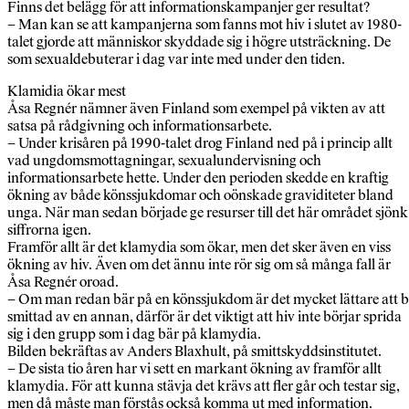
Finns det belägg för att informationskampanjer ger resultat?
– Man kan se att kampanjerna som fanns mot hiv i slutet av 1980-
talet gjorde att människor skyddade sig i högre utsträckning. De
som sexualdebuterar i dag var inte med under den tiden.
Klamidia ökar mest
Åsa Regnér nämner även Finland som exempel på vikten av att
satsa på rådgivning och informationsarbete.
– Under krisåren på 1990-talet drog Finland ned på i princip allt
vad ungdomsmottagningar, sexualundervisning och
informationsarbete hette. Under den perioden skedde en kraftig
ökning av både könssjukdomar och oönskade graviditeter bland
unga. När man sedan började ge resurser till det här området sjönk
siffrorna igen.
Framför allt är det klamydia som ökar, men det sker även en viss
ökning av hiv. Även om det ännu inte rör sig om så många fall är
Åsa Regnér oroad.
– Om man redan bär på en könssjukdom är det mycket lättare att b
smittad av en annan, därför är det viktigt att hiv inte börjar sprida
sig i den grupp som i dag bär på klamydia.
Bilden bekräftas av Anders Blaxhult, på smittskyddsinstitutet.
– De sista tio åren har vi sett en markant ökning av framför allt
klamydia. För att kunna stävja det krävs att fler går och testar sig,
men då måste man förstås också komma ut med information.