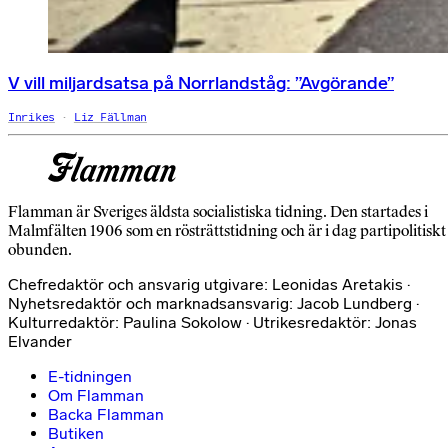
V vill miljardsatsa på Norrlandståg: ”Avgörande”
Inrikes
Liz Fällman
Flamman är Sveriges äldsta socialistiska tidning. Den startades i
Malmfälten 1906 som en rösträttstidning och är i dag partipolitiskt
obunden.
Chefredaktör och ansvarig utgivare: Leonidas Aretakis ·
Nyhetsredaktör och marknadsansvarig: Jacob Lundberg ·
Kulturredaktör: Paulina Sokolow · Utrikesredaktör: Jonas
Elvander
E-tidningen
Om Flamman
Backa Flamman
Butiken