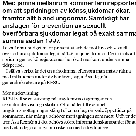
Med jämna mellanrum kommer larmrapporte
om att spridningen av könssjukdomar ökar,
framför allt bland ungdomar. Samtidigt har
anslagen för prevention av sexuellt
överförbara sjukdomar legat på exakt samm
summa sedan 1997.
I elva år har budgeten för preventivt arbete mot hiv och sexuellt
överförbara sjukdomar legat på 146 miljoner kronor. Detta trots att
spridningen av könssjukdomar har ökat markant under samma
tids­period.
– I själva verket är det en urholkning, eftersom man måste räkna
med inflationen under de här åren, säger Åsa Regnér,
generalsekreterare på RFSU.
Mer undervisning
RFSU vill se en satsning på ungdomsmottagningar och
sexualundervisning i skolan. Ofta håller till exempel
ungdomsmottagningar stängt eller har begränsade öppettider på
sommaren, när många behöver mottagningen som mest. Utöver de
tror Åsa Regnér att det behövs större informationskampanjer för at
medvetandegöra unga om riskerna med oskyddat sex.