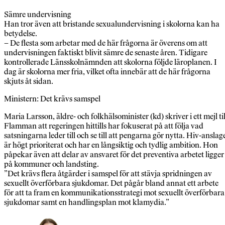
Sämre undervisning
Han tror även att bristande sexualundervisning i skolorna kan ha
betydelse.
– De flesta som arbetar med de här frågorna är överens om att
undervisningen faktiskt blivit sämre de senaste åren. Tidigare
kontrollerade Länsskolnämnden att skolorna följde läroplanen. I
dag är skolorna mer fria, vilket ofta innebär att de här frågorna
skjuts åt sidan.
Ministern: Det krävs samspel
Maria Larsson, äldre- och folkhälsominister (kd) skriver i ett mejl til
Flamman att regeringen hittills har fokuserat på att följa vad
satsningarna leder till och se till att pengarna gör nytta. Hiv-anslag
är högt prioriterat och har en långsiktig och tydlig ambition. Hon
påpekar även att delar av ansvaret för det preventiva arbetet ligger
på kommuner och landsting.
”Det krävs flera åtgärder i samspel för att stävja spridningen av
sexuellt överförbara sjukdomar. Det pågår bland annat ett arbete
för att ta fram en kommunikationsstrategi mot sexuellt överförbara
sjukdomar samt en handlingsplan mot klamydia.”