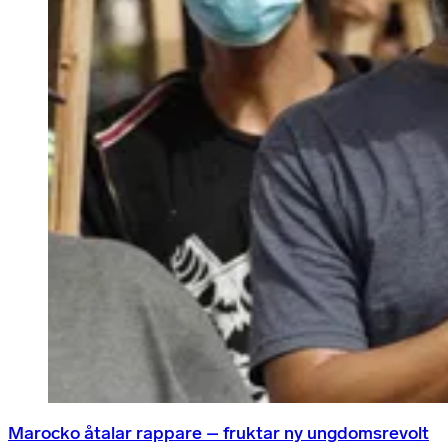
Marocko åtalar rappare – fruktar ny ungdomsrevolt