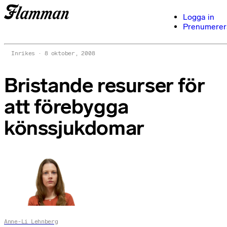
Logga in
Prenumerer
Inrikes
8 oktober, 2008
Bristande resurser för
att förebygga
könssjukdomar
Anne-Li Lehnberg