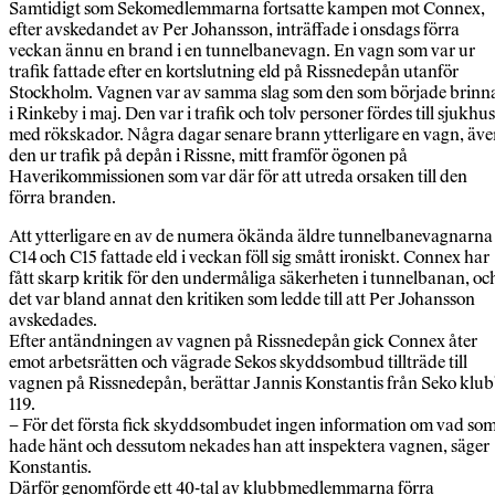
Samtidigt som Sekomedlemmarna fortsatte kampen mot Connex,
efter avskedandet av Per Johansson, inträffade i onsdags förra
veckan ännu en brand i en tunnelbanevagn. En vagn som var ur
trafik fattade efter en kortslutning eld på Rissnedepån utanför
Stockholm. Vagnen var av samma slag som den som började brinn
i Rinkeby i maj. Den var i trafik och tolv personer fördes till sjukhus
med rökskador. Några dagar senare brann ytterligare en vagn, äv
den ur trafik på depån i Rissne, mitt framför ögonen på
Haverikommissionen som var där för att utreda orsaken till den
förra branden.
Att ytterligare en av de numera ökända äldre tunnelbanevagnarna
C14 och C15 fattade eld i veckan föll sig smått ironiskt. Connex har
fått skarp kritik för den undermåliga säkerheten i tunnelbanan, oc
det var bland annat den kritiken som ledde till att Per Johansson
avskedades.
Efter antändningen av vagnen på Rissnedepån gick Connex åter
emot arbetsrätten och vägrade Sekos skyddsombud tillträde till
vagnen på Rissnedepån, berättar Jannis Konstantis från Seko klu
119.
– För det första fick skyddsombudet ingen information om vad so
hade hänt och dessutom nekades han att inspektera vagnen, säger
Konstantis.
Därför genomförde ett 40-tal av klubbmedlemmarna förra