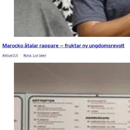
Marocko åtalar rappare – fruktar ny ungdomsrevolt
Aktuellt
Rona Lorimer