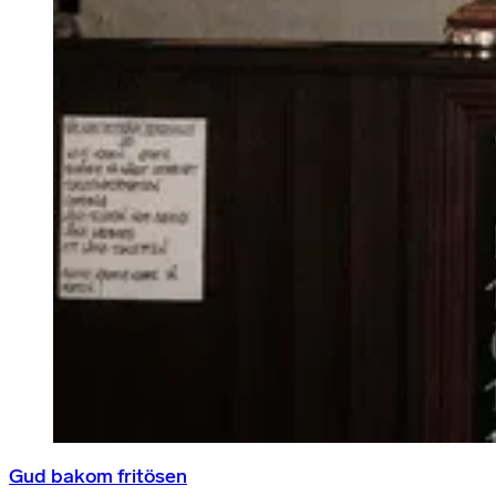
Gud bakom fritösen