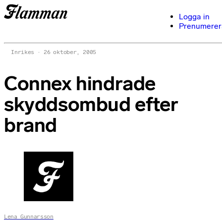
Logga in
Prenumerer
Inrikes
26 oktober, 2005
Connex hindrade
skyddsombud efter
brand
Lena Gunnarsson