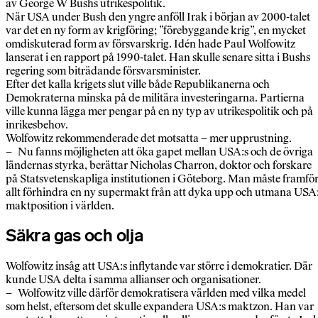
av George W Bushs utrikespolitik.
När USA under Bush den yngre anföll Irak i början av 2000-talet
var det en ny form av krigföring; ”förebyggande krig”, en mycket
omdiskuterad form av försvarskrig. Idén hade Paul Wolfowitz
lanserat i en rapport på 1990-talet. Han skulle senare sitta i Bushs
regering som biträdande försvarsminister.
Efter det kalla krigets slut ville både Republikanerna och
Demokraterna minska på de militära investeringarna. Partierna
ville kunna lägga mer pengar på en ny typ av utrikespolitik och på
inrikesbehov.
Wolfowitz rekommenderade det motsatta – mer upprustning.
– Nu fanns möjligheten att öka gapet mellan USA:s och de övriga
ländernas styrka, berättar Nicholas Charron, doktor och forskare
på Statsvetenskapliga institutionen i Göteborg. Man måste framfö
allt förhindra en ny supermakt från att dyka upp och utmana USA
maktposition i världen.
Säkra gas och olja
Wolfowitz insåg att USA:s inflytande var större i demokratier. Där
kunde USA delta i samma allianser och organisationer.
– Wolfowitz ville därför demokratisera världen med vilka medel
som helst, eftersom det skulle expandera USA:s maktzon. Han var