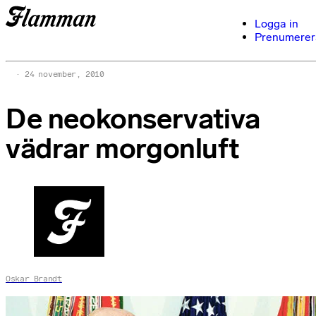
Logga in
Prenumerer
24 november, 2010
De neokonservativa
vädrar morgonluft
Oskar Brandt