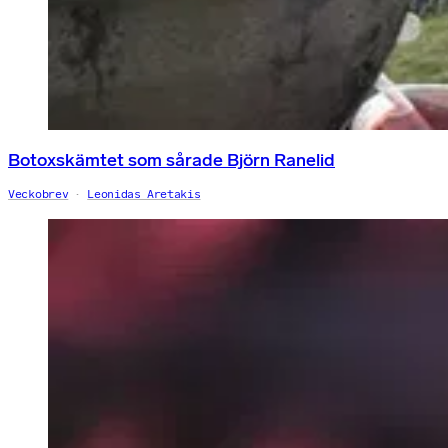
Botoxskämtet som sårade Björn Ranelid
Veckobrev
Leonidas Aretakis