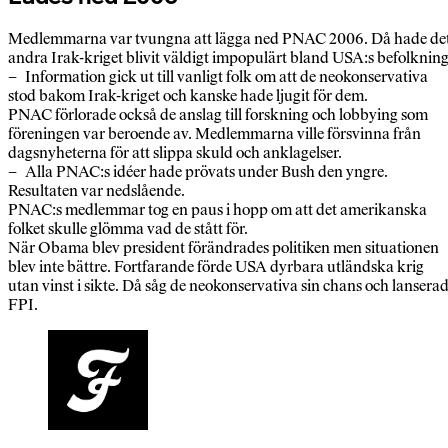
Medlemmarna var tvungna att lägga ned PNAC 2006. Då hade de
andra Irak-kriget blivit väldigt impopulärt bland USA:s befolkning
– Information gick ut till vanligt folk om att de neokonservativa
stod bakom Irak-kriget och kanske hade ljugit för dem.
PNAC förlorade också de anslag till forskning och lobbying som
föreningen var beroende av. Medlemmarna ville försvinna från
dagsnyheterna för att slippa skuld och anklagelser.
– Alla PNAC:s idéer hade prövats under Bush den yngre.
Resultaten var nedslående.
PNAC:s medlemmar tog en paus i hopp om att det amerikanska
folket skulle glömma vad de stått för.
När Obama blev president förändrades politiken men situationen
blev inte bättre. Fortfarande förde USA dyrbara utländska krig
utan vinst i sikte. Då såg de neokonservativa sin chans och lansera
FPI.