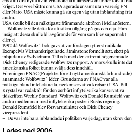
emot att dra nytta av internationella allianser som under första Irak
kriget. Det vore bättre om USA agerade ensamt utan vare sig FN
eller Nato. USA måste kunna gå sin egen väg utan inblandning frå
andra.
USA skulle bli den mäktigaste främmande aktören i Mellanöstern.
– Wolfowitz ville detta för att säkra tillgång på gas och olja. Han
insåg att dessa skulle bli avgörande för vem som blev supermakt
eller ej.
1992 då Wolfowitz´ bok gavs ut var förslagen ytterst radikala.
Exempelvis Vietnamkriget hade, åtminstone formellt sett, skett på
inbjudan av Sydvietnam. Till och med den extremt högersinnade
Dick Cheney redigerade Wolfowitzs rapport. Annars skulle inte de
amerikanska folket kunna svälja dess innehåll.
Föreningen PNAC (Projektet för ett nytt amerikanskt århundrade)
anammade Wolfowitz´ idéer. Grundarna av PNAC var alla
mäktiga bland intellektuella, neokonservativa kretsar i USA. Bill
Krystal var redaktör för den oerhört inflytelserika konservativa
tidskriften Weekly Standard. Wolfowitz och Donald Rumsfeld var
andra medlemmar med inflytelserika poster i Bushs regering.
Donald Rumsfeld blev försvarsminister och Dick Cheney
vicepresident.
– De var inte bara inblandade i politiken varje dag, utan skrev den
Lades ned 2006