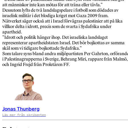
att människor inte kan mötas för att träna eller tävla.”
Dessutom lyfts de två landslagspelare i fotboll som dödades av
israelisk militär i det blodiga kriget mot Gaza 2009 fram.
Nätverket säger också att i Israel förvägras palestinier att på lika
villkor delta i idrott, precis som de svarta i Sydafrika under
apartheid.
”Idrott och politik hänger ihop. Det israeliska landslaget
representerar apartheidstaten Israel. Det bör bojkottas av samma
skäl som vi tidigare bojkottade Sydafrika.”
Som talare syns bland andra miljöpartisten Per Gahrton, orförand
i Palestinagrupperna i Sverige, Behrang Miri, rappare från Malmö,
och Ingrid Frejd från Proletären FF.
Jonas Thunberg
Läs mer från skribenten