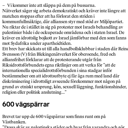
– Vi kommer inte att släppa på dem på bussarna.
Nätverket säger sig arbeta demokratiskt och kräver inte längre att
matchen stoppas efter att ha förlorat den striden i
kommunfullmäktige, där alliansen styr med stöd av Miljöpartiet.
Nu riktar de i stället in sig på protester mot Israels behandling av
palestinier både i de ockuperade områdena och i staten Israel. De
kräver en idrottslig bojkott av Israel jämförbar med den som fanns
mot Sydafrika under apartheidtiden.
Ett brev har skickats ut till alla handbollsklubbar i staden där Rein
Svensson (V) från Blekingenätverket för oberoende, fred och
alliansfrihet förklarar att de protesterande utgår från
Riksidrottsförbundets egna riktlinjer om att verka för ”att de
internationella specialidrottsförbunden i sina stadgar inför
bestämmelser om att idrottsutbyte ej får äga rum med land där
diskriminering i idrottsligt avseende förekommer mot någon på
grund av etniskt ursprung, kön, sexuell läggning, funktionshinder,
religion eller politisk anslutning…”
600 vägspärrar
Brevet tar upp de 600 vägspärrar som finns runt om på
Västbanken.
”Dessa skär av palestinska städer och byar från varandra och gör