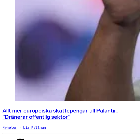
Allt mer europeiska skattepengar till Palantir:
”Dränerar offentlig sektor”
Nyheter
Liz Fällman