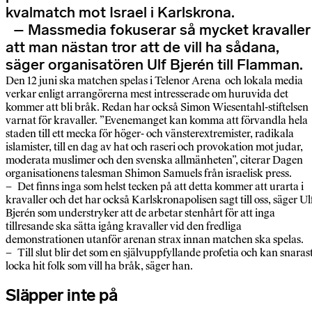
kvalmatch mot Israel i Karlskrona.
– Massmedia fokuserar så mycket kravaller
att man nästan tror att de vill ha sådana,
säger organisatören Ulf Bjerén till Flamman.
Den 12 juni ska matchen spelas i Telenor Arena och lokala media
verkar enligt arrangörerna mest intresserade om huruvida det
kommer att bli bråk. Redan har också Simon Wiesentahl-stiftelsen
varnat för kravaller. ”Evenemanget kan komma att förvandla hela
staden till ett mecka för höger- och vänsterextremister, radikala
islamister, till en dag av hat och raseri och provokation mot judar,
moderata muslimer och den svenska allmänheten”, citerar Dagen
organisationens talesman Shimon Samuels från israelisk press.
– Det finns inga som helst tecken på att detta kommer att urarta i
kravaller och det har också Karlskronapolisen sagt till oss, säger Ul
Bjerén som understryker att de arbetar stenhårt för att inga
tillresande ska sätta igång kravaller vid den fredliga
demonstrationen utanför arenan strax innan matchen ska spelas.
– Till slut blir det som en självuppfyllande profetia och kan snaras
locka hit folk som vill ha bråk, säger han.
Släpper inte på