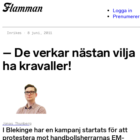
Logga in
Prenumerer
Inrikes
8 juni, 2011
– De verkar nästan vilja
ha kravaller!
Jonas Thunberg
I Blekinge har en kampanj startats för att
protestera mot handbollsherrarnas EM-