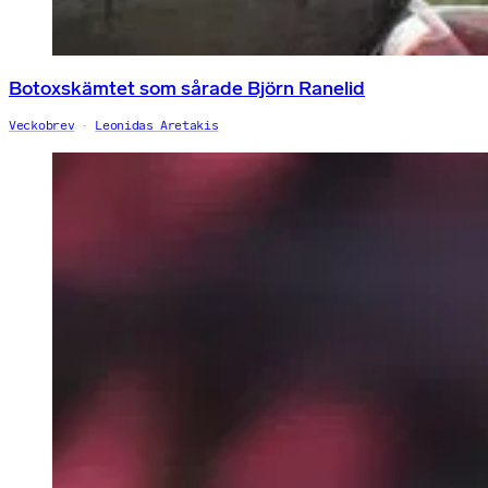
Botoxskämtet som sårade Björn Ranelid
Veckobrev
Leonidas Aretakis