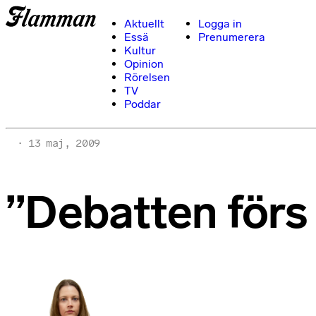
Aktuellt
Logga in
Essä
Prenumerera
Kultur
Opinion
Rörelsen
TV
Poddar
13 maj, 2009
”Debatten förs