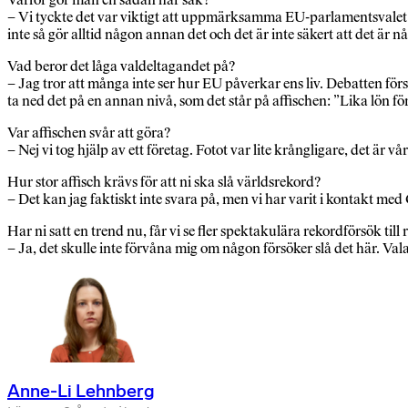
– Vi tyckte det var viktigt att uppmärksamma EU-parlamentsvale
inte så gör alltid någon annan det och det är inte säkert att det är 
Vad beror det låga valdeltagandet på?
– Jag tror att många inte ser hur EU påverkar ens liv. Debatten förs
ta ned det på en annan nivå, som det står på affischen: ”Lika lön för
Var affischen svår att göra?
– Nej vi tog hjälp av ett företag. Fotot var lite krångligare, det är 
Hur stor affisch krävs för att ni ska slå världsrekord?
– Det kan jag faktiskt inte svara på, men vi har varit i kontakt m
Har ni satt en trend nu, får vi se fler spektakulära rekordförsök till
– Ja, det skulle inte förvåna mig om någon försöker slå det här. Valaff
Anne-Li Lehnberg