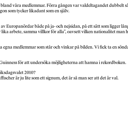
t bland våra medlemmar. Förra gången var valdeltagandet dubbelt
någon som tycker likadant som en själv.
 av Europanördar både på ja- och nejsidan, på ett sätt som ligger lån
 lika arbete, samma villkor för alla”, oavsett vilken nationalitet man h
våra egna medlemmar som står och vinkar på bilden. Vi fick ta en söndag 
ed Guinness för att undersöka möjligheterna att hamna i rekordboken.
 riksdagsvalet 2010?
ischer är ju lite som ett signum, det är så man ser att det är val.