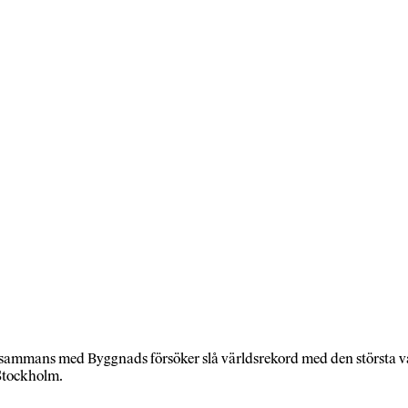
mmans med Byggnads försöker slå världsrekord med den största val
 Stockholm.