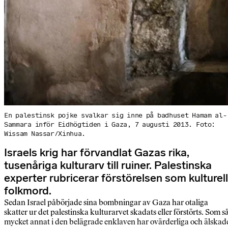
En palestinsk pojke svalkar sig inne på badhuset Hamam al-
Sammara inför Eidhögtiden i Gaza, 7 augusti 2013. Foto:
Wissam Nassar/Xinhua.
Israels krig har förvandlat Gazas rika,
tusenåriga kulturarv till ruiner. Palestinska
experter rubricerar förstörelsen som kulturell
folkmord.
Sedan Israel påbörjade sina bombningar av Gaza har otaliga
skatter ur det palestinska kulturarvet skadats eller förstörts. Som s
mycket annat i den belägrade enklaven har ovärderliga och älskad