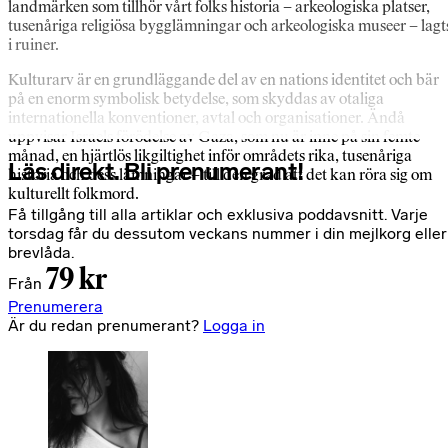
landmärken som tillhör vårt folks historia – arkeologiska platser,
tusenåriga religiösa bygglämningar och arkeologiska museer – lagt
i ruiner.
Kulturarv är en grundläggande del av en nations identitet och bär
på en enorm symbolisk betydelse, som skyddas av otaliga
internationella konventioner, avtal och organisationer. Ändå
uppvisar Israels förödelse av Gaza, som nu är inne på sin femte
månad, en hjärtlös likgiltighet inför områdets rika, tusenåriga
Läs direkt. Bli prenumerant!
historia och dess lämningar – till den grad att det kan röra sig om
kulturellt folkmord.
Få tillgång till alla artiklar och exklusiva poddavsnitt. Varje
torsdag får du dessutom veckans nummer i din mejlkorg eller
brevlåda.
79 kr
Från
Prenumerera
Är du redan prenumerant?
Logga in