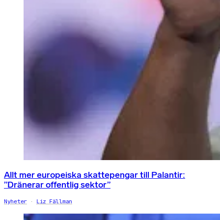
Allt mer europeiska skattepengar till Palantir:
”Dränerar offentlig sektor”
Nyheter
Liz Fällman