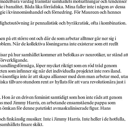
s omedelbara vardag framstår samhällets motsättningar och tendenser
i banalitet. Båda lika förrädiska. Mina faller inte i någon av dessa
n orgie i kvinnomisshandel och förnedring. För Maureen och hennes
ghetsutövning är pennalistisk och byråkratisk, ofta i kombination.
 på ett större ont och där de som arbetar alltmer går ner sig i
em. När de kollektiva lösningarna inte existerar som ett reellt
visar på hur samhället kommer att befolkas av neurotiker, ur stånd at
vförverkligande.
 sin handlingsförmåga, löper mycket riktigt som en röd tråd genom
n som infinner sig när det individuella projektet inte rors iland.
et väsentliga inte är att skapa allianser med dem man arbetar med, uta
ka tillvaro stundom rent av hyllats för att vara revolutionära just i
. Hon är en driven feminist samtidigt som hon inte räds att genom
teras med Jimmy Harris, en arbetande ensamstående pappa som
h ömkan för denne patetiskt avmaskuliniserade figur. Hans
finkänslig musiker. Inte i Jimmy Harris. Inte heller i de hotfulla,
amhällets finare skikt.