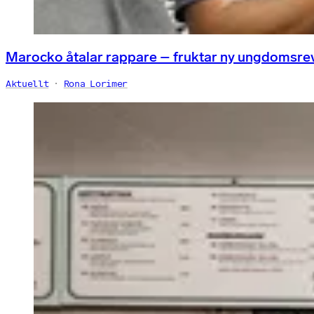
Marocko åtalar rappare – fruktar ny ungdomsre
Aktuellt
Rona Lorimer