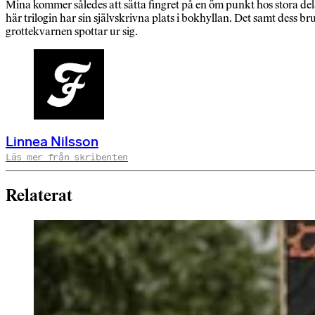
Mina kommer således att sätta fingret på en öm punkt hos stora del
här trilogin har sin självskrivna plats i bokhyllan. Det samt dess b
grottekvarnen spottar ur sig.
Linnea Nilsson
Läs mer från skribenten
Relaterat