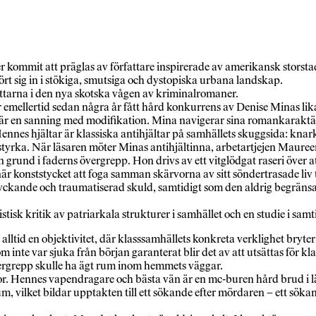
kommit att präglas av författare inspirerade av amerikansk storstads
ört sig in i stökiga, smutsiga och dystopiska urbana landskap.
ttarna i den nya skotska vågen av kriminalromaner.
mellertid sedan några år fått hård konkurrens av Denise Minas lik
t är en sanning med modifikation. Mina navigerar sina romankaraktä
nes hjältar är klassiska antihjältar på samhällets skuggsida: knark
g styrka. När läsaren möter Minas antihjältinna, arbetartjejen Mauree
rund i faderns övergrepp. Hon drivs av ett vitglödgat raseri över att
ds när konststycket att foga samman skärvorna av sitt söndertrasade li
lyckande och traumatiserad skuld, samtidigt som den aldrig begränsa
tisk kritik av patriarkala strukturer i samhället och en studie i sam
alltid en objektivitet, där klasssamhällets konkreta verklighet bryt
om inte var sjuka från början garanterat blir det av att utsättas för
vergrepp skulle ha ägt rum inom hemmets väggar.
r. Hennes vapendragare och bästa vän är en mc-buren hård brud i l
um, vilket bildar upptakten till ett sökande efter mördaren – ett sök