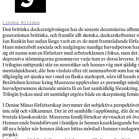
Linnea Nilsson
Den brittiska deckarutgivningen har de senaste decennierna alltmer 
generationen brittiska, och framför allt skotska, deckarskribenter r
Ian Rankin har sedan länge varit en av de mest framträdande förfa
Hans miserabelt asociala och nedgångne manlige huvudperson har e
sig ett namn som en författare med arbetarklassen i fokus, men de
depressiva stämningarna genomsyrar varje tum av deras leverne. Hen
I trilogins mittpunkt står en neurotiker och hennes väg mot själsli
mentalsjukhuset, där hon vårdats efter ett sammanbrott som har sin g
tillgänglig att sjunka ner i med en flaska starksprit, nära till han
Berättelsen kretsar kring Maureens upplevelser av personligt miss
huvudpersonens skriande smärta få en fast samhällelig förankring.
Trilogin lyckas med att samtidigt utgöra både en skarpsinnig feminis
I Denise Minas författarskap inrymmer det subjektiva perspektivet 
inte nöjt och välkammat. Det är ett samhälle i upplösning, där de s
brutala klasskaraktär. Maureens familj förnekar styvnackat att ö
Hennes ende bundsförvant i familjen är hennes knarklangande bro
till nya höjder när hennes älskare hittas mördad i hennes vardagsr
projekt.