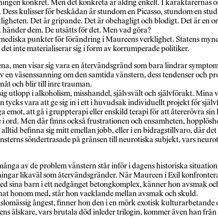
anningen konkret. Men det konkreta är aldrig enkelt. I karaktärerna
Dess kulisser för beskådan är stundom en Picasso, stundom en studie 
rkligheten. Det är gripande. Det är obehagligt och blodigt. Det är e
t händer dem. De utsätts för det. Men vad göra?
ediska punkter för förändring i Maureens verklighet. Statens myndi
et inte materialiserar sig i form av korrumperade politiker.
ena, men visar sig vara en återvändsgränd som bara lindrar symptomen
 en väsenssanning om den samtida vänstern, dess tendenser och probl
nåt och blir till inre trauman.
ig utlopp i alkoholism, misshandel, självsvält och självförakt. Mina 
ycks vara att ge sig in i ett i huvudsak individuellt projekt för själ
 säga emot, att gå i gruppterapi eller enskild terapi för att återerövra
i ord. Men där finns också frustrationen och ensamheten, hopplöshete
ltid befinna sig mitt emellan jobb, eller i en bidragstillvaro, där d
sterns söndertrasade på gränsen till neurotiska subjekt, vars neurotis
ånga av de problem vänstern står inför i dagens historiska situation
ppningar likaväl som återvändsgränder. När Maureen i Exil konfron
med sina barn i ett nedgånget betongkomplex, känner hon avsmak oc
ämnat honom med, står hon vacklande mellan avsmak och skuld.
omässig ångest, finner hon den i en mörk exotisk kulturarbetande och 
 älskare, vars brutala död inleder trilogin, kommer även han från s