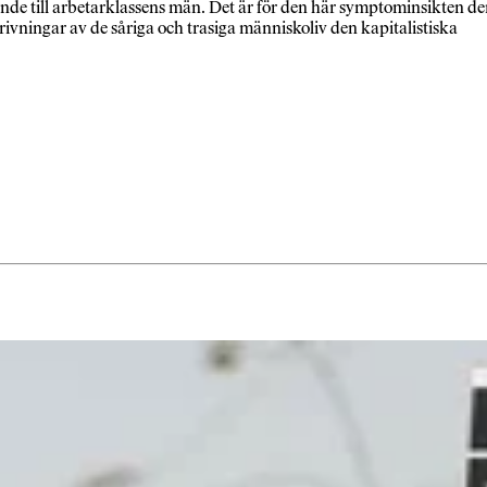
ande till arbetarklassens män. Det är för den här symptominsikten d
krivningar av de såriga och trasiga människoliv den kapitalistiska