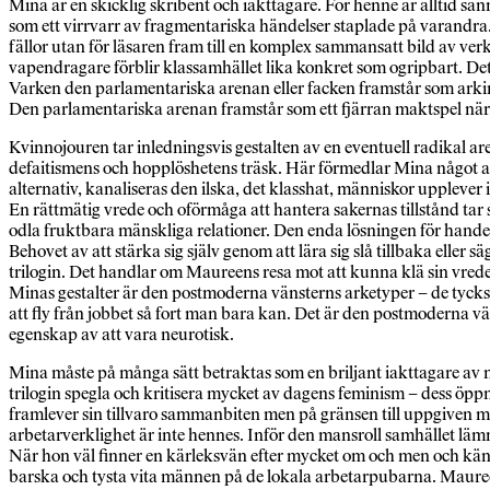
Mina är en skicklig skribent och iakttagare. För henne är alltid s
som ett virrvarr av fragmentariska händelser staplade på varandra. 
fällor utan för läsaren fram till en komplex sammansatt bild av ve
vapendragare förblir klassamhället lika konkret som ogripbart. De
Varken den parlamentariska arenan eller facken framstår som arkim
Den parlamentariska arenan framstår som ett fjärran maktspel när d
Kvinnojouren tar inledningsvis gestalten av en eventuell radikal ar
defaitismens och hopplöshetens träsk. Här förmedlar Mina något av
alternativ, kanaliseras den ilska, det klasshat, människor upplever i
En rättmätig vrede och oförmåga att hantera sakernas tillstånd tar s
odla fruktbara mänskliga relationer. Den enda lösningen för handen t
Behovet av att stärka sig själv genom att lära sig slå tillbaka eller
trilogin. Det handlar om Maureens resa mot att kunna klä sin vrede 
Minas gestalter är den postmoderna vänsterns arketyper – de tycks al
att fly från jobbet så fort man bara kan. Det är den postmoderna vän
egenskap av att vara neurotisk.
Mina måste på många sätt betraktas som en briljant iakttagare av m
trilogin spegla och kritisera mycket av dagens feminism – dess ö
framlever sin tillvaro sammanbiten men på gränsen till uppgiven 
arbetarverklighet är inte hennes. Inför den mansroll samhället l
När hon väl finner en kärleksvän efter mycket om och men och känsl
barska och tysta vita männen på de lokala arbetarpubarna. Maureens