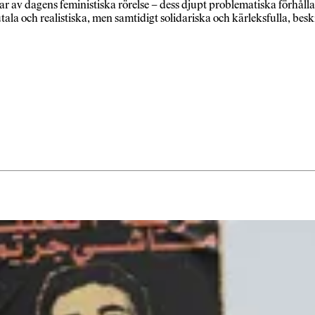
ar av dagens feministiska rörelse – dess djupt problematiska förhåll
rutala och realistiska, men samtidigt solidariska och kärleksfulla, bes