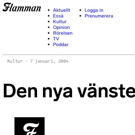
Aktuellt
Logga in
Essä
Prenumerera
Kultur
Opinion
Rörelsen
TV
Poddar
Kultur
7 januari, 2004
Den nya vänste