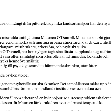
-noir. Långt ifrån pittoreskt idylliska landsortsmiljöer har den nya
a miserabla antihjältinna Maureen O’Donnell. Mina har snabbt gjor
rer genom mörka och murriga urbana atmosfärer, där de existentiell
langare, missbrukare, arbetslösa, och psykiskt sjuka.
n O’Donnell, har hon nyligen tagit sina första stapplande steg ut frå
 vara offer, samtidigt som offerrollen alltid finns där, lockande och
v tycks henne övermäktig.
r sig till psykologiserandets hämmande skrankor, utan låter
tida psykopatologi.
er igenom psykets illusoriska skrankor. Det samhälle som målas upp är
 klassamhällets förment behandlande institutioner och nakna och
äderställ som arbetar på en kvinnojour. Maureens problem eskalerar
ande som för Maureen får karaktären av ett närmast terapeutiskt