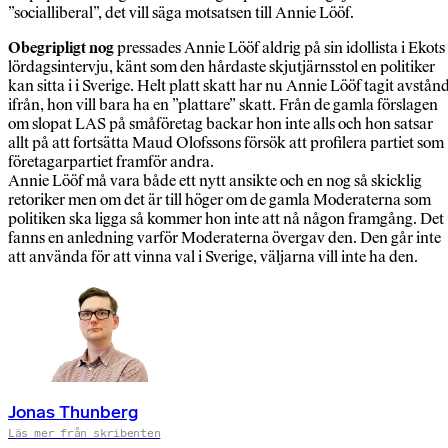
”socialliberal”, det vill säga motsatsen till Annie Lööf.
Obegripligt nog
pressades Annie Lööf aldrig på sin idollista i Ekots
lördagsintervju, känt som den hårdaste skjutjärnsstol en politiker
kan sitta i i Sverige. Helt platt skatt har nu Annie Lööf tagit avstån
ifrån, hon vill bara ha en ”plattare” skatt. Från de gamla förslagen
om slopat LAS på småföretag backar hon inte alls och hon satsar
allt på att fortsätta Maud Olofssons försök att profilera partiet som
företagarpartiet framför andra.
Annie Lööf må vara både ett nytt ansikte och en nog så skicklig
retoriker men om det är till höger om de gamla Moderaterna som
politiken ska ligga så kommer hon inte att nå någon framgång. Det
fanns en anledning varför Moderaterna övergav den. Den går inte
att använda för att vinna val i Sverige, väljarna vill inte ha den.
Jonas Thunberg
Läs mer från skribenten