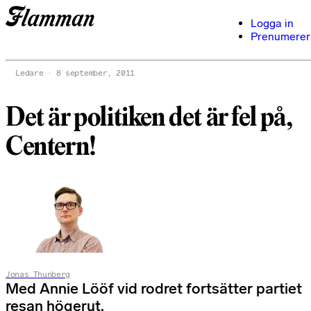
Logga in
Prenumerer
Ledare
8 september, 2011
Det är politiken det är fel på,
Centern!
Jonas Thunberg
Med Annie Lööf vid rodret fortsätter partiet
resan högerut.