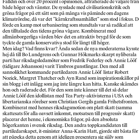
Fälldin och över 20 procent i opinionen, attraherade de väljare från
både höger och vänster. De sysslade med civilisationskritik och
gröna frågor på ett sätt som på många vis påminde om dagens
klimatrörelse, då var det ”kärnkraftssamhället” som stod i fokus. D
förde en kamp mot urbanisering som stundtals var så radikal att
den tilltalade den tidens gröna vågare. Kombinerat med
allmänborgerliga värden blev det en attraktiv brygd för de som
tyckte de gamla konservativa stod för långt till höger.
Men idag? Vad finns kvar? Ända sedan de nya moderaterna kysste
hej då till Bo Lundgrens och Gunnar Hökmarks skarpt nyliberala
parti har riksdagsledamöter som Fredrik Federley och Annie Lööf
(tidigare Johansson) varit Timbros gunstlingar. Den med all
sannolikhet kommande partiledaren Annie Lööf listar Robert
Nozick, Margret Thatcher och Ayn Rand som inspirationskällor p
sin blogg i ett inlägg som jag inte längre kan hitta. Kanske skämdes
hon och raderade det. För den som inte känner till det så delar
Annie Lööf den idollistan med Tea Party-aktivisterna i USA och
libertarianska rörelser som Christian Gergils gamla Frihetsfronten.
Kombinerat med hennes riksdagsmotion om platt skatt (samma
skattesats för alla oavsett inkomst, motsatsen till progressiv skatt)
placerar det henne, i ekonomiska frågor, på den absoluta
högerkanten i svensk riksdag. Den andra toppkandidaten till
partiledarskapet, it-minister Anna-Karin Hatt, gjorde sitt bästa för
att påpeka detta genom att ideligen presentera sig själv som