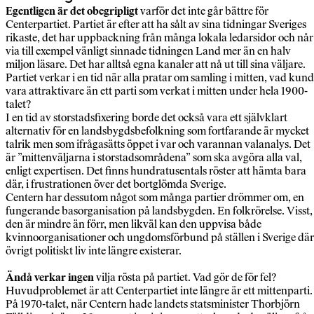
Egentligen är det obegripligt
varför det inte går bättre för
Centerpartiet. Partiet är efter att ha sålt av sina tidningar Sveriges
rikaste, det har uppbackning från många lokala ledarsidor och når
via till exempel vänligt sinnade tidningen Land mer än en halv
miljon läsare. Det har alltså egna kanaler att nå ut till sina väljare.
Partiet verkar i en tid när alla pratar om samling i mitten, vad kun
vara attraktivare än ett parti som verkat i mitten under hela 1900-
talet?
I en tid av storstadsfixering borde det också vara ett självklart
alternativ för en landsbygdsbefolkning som fortfarande är mycket
talrik men som ifrågasätts öppet i var och varannan valanalys. Det
är ”mittenväljarna i storstadsområdena” som ska avgöra alla val,
enligt expertisen. Det finns hundratusentals röster att hämta bara
där, i frustrationen över det bortglömda Sverige.
Centern har dessutom något som många partier drömmer om, en
fungerande basorganisation på landsbygden. En folkrörelse. Visst,
den är mindre än förr, men likväl kan den uppvisa både
kvinnoorganisationer och ungdomsförbund på ställen i Sverige där
övrigt politiskt liv inte längre existerar.
Ändå verkar ingen
vilja rösta på partiet. Vad gör de för fel?
Huvudproblemet är att Centerpartiet inte längre är ett mittenparti.
På 1970-talet, när Centern hade landets statsminister Thorbjörn