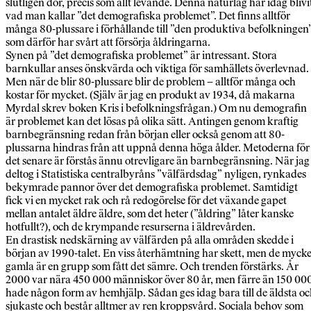
slutligen dör, precis som allt levande. Denna naturlag har idag blivi
vad man kallar ”det demografiska problemet”. Det finns alltför
många 80-plussare i förhållande till ”den produktiva befolkningen”
som därför har svårt att försörja åldringarna.
Synen på ”det demografiska problemet” är intressant. Stora
barnkullar anses önskvärda och viktiga för samhällets överlevnad.
Men när de blir 80-plussare blir de problem – alltför många och
kostar för mycket. (Själv är jag en produkt av 1934, då makarna
Myrdal skrev boken Kris i befolkningsfrågan.) Om nu demografin
är problemet kan det lösas på olika sätt. Antingen genom kraftig
barnbegränsning redan från början eller också genom att 80-
plussarna hindras från att uppnå denna höga ålder. Metoderna för
det senare är förstås ännu otrevligare än barnbegränsning. När jag
deltog i Statistiska centralbyråns ”välfärdsdag” nyligen, rynkades
bekymrade pannor över det demografiska problemet. Samtidigt
fick vi en mycket rak och rå redogörelse för det växande gapet
mellan antalet äldre äldre, som det heter (”åldring” låter kanske
hotfullt?), och de krympande resurserna i äldrevården.
En drastisk nedskärning av välfärden på alla områden skedde i
början av 1990-talet. En viss återhämtning har skett, men de mycke
gamla är en grupp som fått det sämre. Och trenden förstärks. År
2000 var nära 450 000 människor över 80 år, men färre än 150 00
hade någon form av hemhjälp. Sådan ges idag bara till de äldsta o
sjukaste och består alltmer av ren kroppsvård. Sociala behov som