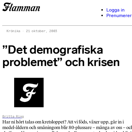
Logga in
Prenumerer
Krönika
21 oktober, 2003
”Det demografiska
problemet” och krisen
Britta Ring
Har ni hört talas om kretsloppet? Att vi föds, växer upp, går in i
medel-åldern och småningom blir 80-plussare – många av oss – oc