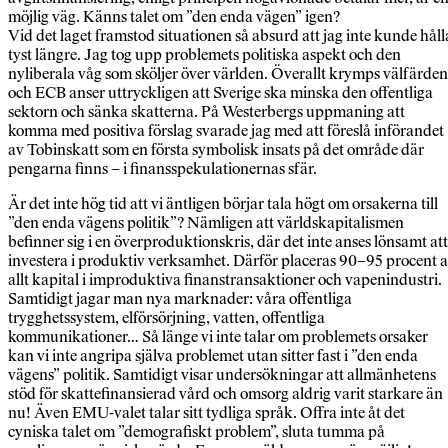
möjlig väg. Känns talet om ”den enda vägen” igen?
Vid det laget framstod situationen så absurd att jag inte kunde håll
tyst längre. Jag tog upp problemets politiska aspekt och den
nyliberala våg som sköljer över världen. Överallt krymps välfärden
och ECB anser uttryckligen att Sverige ska minska den offentliga
sektorn och sänka skatterna. På Westerbergs uppmaning att
komma med positiva förslag svarade jag med att föreslå införandet
av Tobinskatt som en första symbolisk insats på det område där
pengarna finns – i finansspekulationernas sfär.
Är det inte hög tid att vi äntligen börjar tala högt om orsakerna till
”den enda vägens politik”? Nämligen att världskapitalismen
befinner sig i en överproduktionskris, där det inte anses lönsamt att
investera i produktiv verksamhet. Därför placeras 90–95 procent 
allt kapital i improduktiva finanstransaktioner och vapenindustri.
Samtidigt jagar man nya marknader: våra offentliga
trygghetssystem, elförsörjning, vatten, offentliga
kommunikationer… Så länge vi inte talar om problemets orsaker
kan vi inte angripa själva problemet utan sitter fast i ”den enda
vägens” politik. Samtidigt visar undersökningar att allmänhetens
stöd för skattefinansierad vård och omsorg aldrig varit starkare än
nu! Även EMU-valet talar sitt tydliga språk. Offra inte åt det
cyniska talet om ”demografiskt problem”, sluta tumma på