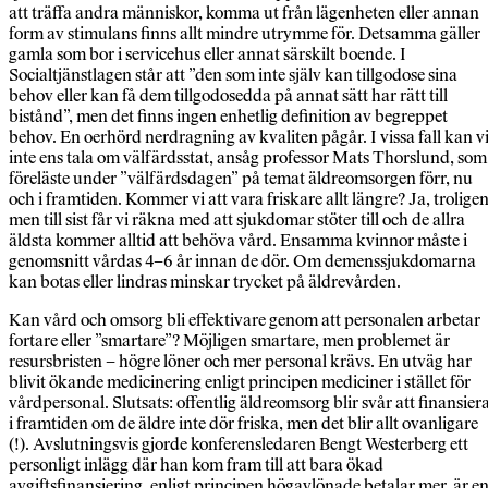
att träffa andra människor, komma ut från lägenheten eller annan
form av stimulans finns allt mindre utrymme för. Detsamma gäller
gamla som bor i servicehus eller annat särskilt boende. I
Socialtjänstlagen står att ”den som inte själv kan tillgodose sina
behov eller kan få dem tillgodosedda på annat sätt har rätt till
bistånd”, men det finns ingen enhetlig definition av begreppet
behov. En oerhörd nerdragning av kvaliten pågår. I vissa fall kan v
inte ens tala om välfärdsstat, ansåg professor Mats Thorslund, som
föreläste under ”välfärdsdagen” på temat äldreomsorgen förr, nu
och i framtiden. Kommer vi att vara friskare allt längre? Ja, troligen
men till sist får vi räkna med att sjukdomar stöter till och de allra
äldsta kommer alltid att behöva vård. Ensamma kvinnor måste i
genomsnitt vårdas 4–6 år innan de dör. Om demenssjukdomarna
kan botas eller lindras minskar trycket på äldrevården.
Kan vård och omsorg bli effektivare genom att personalen arbetar
fortare eller ”smartare”? Möjligen smartare, men problemet är
resursbristen – högre löner och mer personal krävs. En utväg har
blivit ökande medicinering enligt principen mediciner i stället för
vårdpersonal. Slutsats: offentlig äldreomsorg blir svår att finansier
i framtiden om de äldre inte dör friska, men det blir allt ovanligare
(!). Avslutningsvis gjorde konferensledaren Bengt Westerberg ett
personligt inlägg där han kom fram till att bara ökad
avgiftsfinansiering, enligt principen högavlönade betalar mer, är e