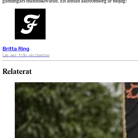
gamlingars människovärde. En annan äldreomsorg är möjlig!
Britta Ring
Läs mer från skribenten
Relaterat