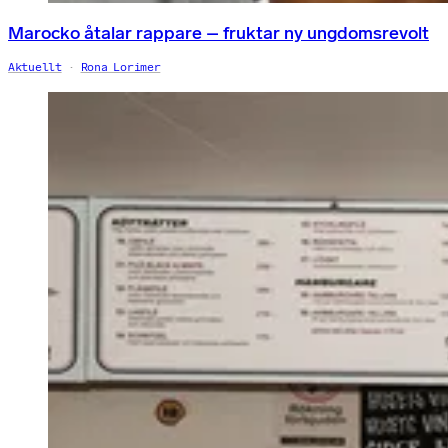
Marocko åtalar rappare – fruktar ny ungdomsrevolt
Aktuellt
Rona Lorimer