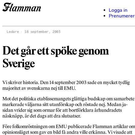
Logga in
Prenumerer
Ledare
18 september, 2003
Det går ett spöke genom
Sverige
Vi skriver historia. Den 14 september 2003 sade en mycket tydlig
majoritet av svenskarna nej till EMU.
Mot det politiska etablissemangets glättiga budskap om samarbete
markerade väljarna sitt utanförskap och röstade nej. Medan ja-
sidan vrider sig som ormar för att bortförklara århundradets
näsknäpp, är det dags att dra slutsatser.
Före folkomröstningen om EMU publicerade Flamman artiklar o
opinionsläget som gav en bild få andra ville erkänna. Vi visade att