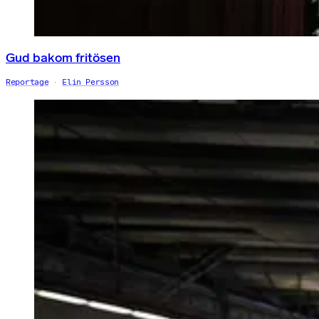
Gud bakom fritösen
Reportage
Elin Persson