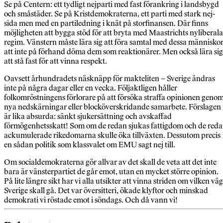
Se på Centern: ett tydligt nejparti med fast förankring i landsbygd
och småstäder. Se på Kristdemokraterna, ett parti med stark nej-
sida men med en partiledning i knät på storfinansen. Där finns
möjligheten att bygga stöd för att bryta med Maastrichts nyliberala
regim. Vänstern måste lära sig att föra samtal med dessa människor
att inte på förhand döma dem som reaktionärer. Men också lära sig
att stå fast för att vinna respekt.
Oavsett århundradets näsknäpp för makteliten – Sverige ändras
inte på några dagar eller en vecka. Följaktligen håller
folkomröstningens förlorare på att försöka straffa opinionen geno
nya nedskärningar eller blocköverskridande samarbete. Förslagen
är lika absurda: sänkt sjukersättning och avskaffad
förmögenhetsskatt! Som om de redan sjukas fattigdom och de red
ackumulerade rikedomarna skulle öka tillväxten. Dessutom precis
en sådan politik som klassvalet om EMU sagt nej till.
Om socialdemokraterna gör allvar av det skall de veta att det inte
bara är vänsterpartiet de går emot, utan en mycket större opinion.
På lite längre sikt har vi alla utsikter att vinna striden om vilken väg
Sverige skall gå. Det var översitteri, ökade klyftor och minskad
demokrati vi röstade emot i söndags. Och då vann vi!