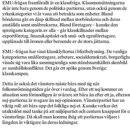
EMU-frågan framförallt är en klassfråga. Klassmotsättningarna
skär inte bara genom de politiska partierna, utan också genom de
yrkeskategorier vi är vana att betrakta som enheter. Bland
bönderna går en djup skillnad mellan storbönderna och deras
anställda samt småbrukarna. Bland företagare – kanske den
spretigaste kategorin av alla – går klasskillnader mellan
exportföretag, finanskapitalet och små- och egenföretagare,
upplånade till öronen eller beroende av de stora jättarna.
EMU–frågan har visat klassklyftorna i blixtbelysning. De vanliga
kategorierna småföretagare, arbetare, socialdemokrati, borgerligh
visade sig vara lika sanningsenliga som ståndssamhällets skenbild
av samhällskonflikter. Det går ett spöke genom Sverige:
klasskampen.
Detta är också det vänstern måste bära med sig när
folkomröstningstiden går över i vardag. Efter ett nej kommer en
situation som förmodligen är svårare att bära än efter ett ja, efters
nej-partierna är svagare än nej-opinionen. Vänsterpartiet har en
viktig roll: att bära upp det folkliga nej-et. Kanske verkar det
utsiktslöst med tanke på att miljöpartiet och centern knappast för 
vänsterlinje. Då skall man komma ihåg att partiernas väljare i
längden är viktigare än deras ledningar.