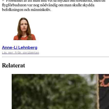
– Problemet är att man inte vet så mycket om rebellerna, men en
flygförbudszon var nog nödvändig om man skulle skydda
befolkningen och människoliv.
Anne-Li Lehnberg
Läs mer från skribenten
Relaterat