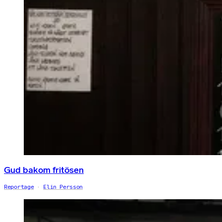
Gud bakom fritösen
Reportage
Elin Persson