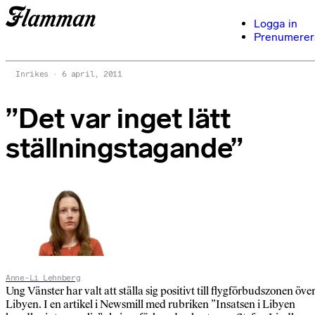
Logga in
Prenumerer
Inrikes
6 april, 2011
”Det var inget lätt
ställningstagande”
Anne-Li Lehnberg
Ung Vänster har valt att ställa sig positivt till flygförbudszonen öve
Libyen. I en artikel i Newsmill med rubriken ”Insatsen i Libyen