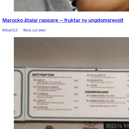
Marocko åtalar rappare – fruktar ny ungdomsrevolt
Aktuellt
Rona Lorimer