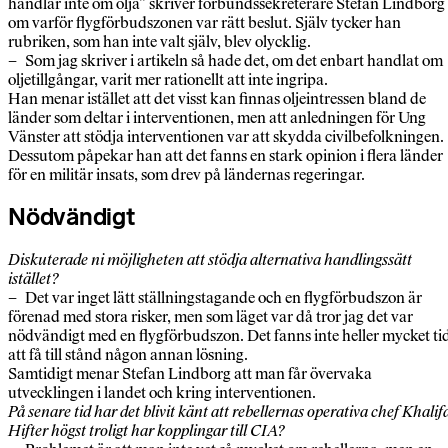
handlar inte om olja” skriver förbundssekreterare Stefan Lindborg
om varför flygförbudszonen var rätt beslut. Själv tycker han
rubriken, som han inte valt själv, blev olycklig.
– Som jag skriver i artikeln så hade det, om det enbart handlat om
oljetillgångar, varit mer rationellt att inte ingripa.
Han menar istället att det visst kan finnas oljeintressen bland de
länder som deltar i interventionen, men att anledningen för Ung
Vänster att stödja interventionen var att skydda civilbefolkningen.
Dessutom påpekar han att det fanns en stark opinion i flera länder
för en militär insats, som drev på ländernas regeringar.
Nödvändigt
Diskuterade ni möjligheten att stödja alternativa handlingssätt
istället?
– Det var inget lätt ställningstagande och en flygförbudszon är
förenad med stora risker, men som läget var då tror jag det var
nödvändigt med en flygförbudszon. Det fanns inte heller mycket ti
att få till stånd någon annan lösning.
Samtidigt menar Stefan Lindborg att man får övervaka
utvecklingen i landet och kring interventionen.
På senare tid har det blivit känt att rebellernas operativa chef Khalif
Hifter högst troligt har kopplingar till CIA?