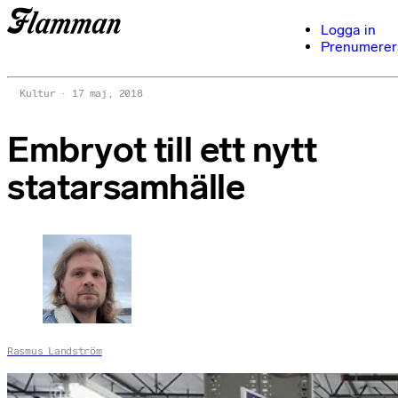
Logga in
Prenumerer
Kultur
17 maj, 2018
Embryot till ett nytt
statarsamhälle
Rasmus Landström