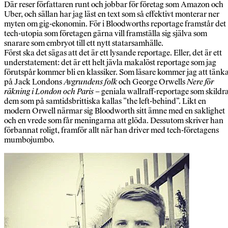
Där reser författaren runt och jobbar för företag som Amazon och
Uber, och sällan har jag läst en text som så effektivt monterar ner
myten om gig-ekonomin. För i Bloodworths reportage framstår det
tech-utopia som företagen gärna vill framställa sig själva som
snarare som embryot till ett nytt statarsamhälle.
Först ska det sägas att det är ett lysande reportage. Eller, det är ett
understatement: det är ett helt jävla makalöst reportage som jag
förutspår kommer bli en klassiker. Som läsare kommer jag att tänk
på Jack Londons
Avgrundens folk
och George Orwells
Nere för
räkning i London och Paris
– geniala wallraff-reportage som skildr
dem som på samtidsbrittiska kallas ”the left-behind”. Likt en
modern Orwell närmar sig Bloodworth sitt ämne med en saklighet
och en vrede som får meningarna att glöda. Dessutom skriver han
förbannat roligt, framför allt när han driver med tech-företagens
mumbojumbo.