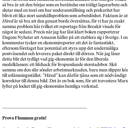
så bra är att den börjar som en berättelse om träligt lagerarbete och
slutar med en teori om hur underanställning och prekaritet har
blivit ett lika stort samhällsproblem som arbetslöshet. Faktum är at
Hired
är så bra att den genast borde översättas, för vi har ju exakt
samma problem här (vilket ett reportage från Breakit visade för
något år sedan). Precis när jag har läst klart boken rapporterar
Dagens Nyheter att Amazon håller på att etablera sig i Sverige. I en
kommentar tycker en ekonomireporter att det är fantastiskt,
eftersom företaget har potential att styra upp det undermåliga
postväsendet och leverera paket direkt till dörren. När jag läser
detta blir det tydligt vad gig-ekonomin är för den liberala
medelklassen: ett lifehack för livspusslande storstadsbor. Skit
samma om den slår sönder arbetsmarknaden, bara man slipper kö
till utlämningsstället. ”Hired” kan därför tjäna som ett nödvändigt
korrektur till denna bild. Det är en bok som, för att travestera Marx
lyfter på locket till gig-ekonomins hemliga verkstad.
_____________________________________
Prova Flamman gratis!