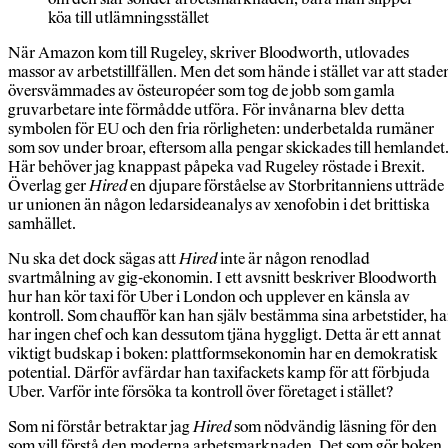
köa till utlämningsstället
När Amazon kom till Rugeley, skriver Bloodworth, utlovades
massor av arbetstillfällen. Men det som hände i stället var att stade
översvämmades av östeuropéer som tog de jobb som gamla
gruvarbetare inte förmådde utföra. För invånarna blev detta
symbolen för EU och den fria rörligheten: underbetalda rumäner
som sov under broar, eftersom alla pengar skickades till hemlandet
Här behöver jag knappast påpeka vad Rugeley röstade i Brexit.
Överlag ger
Hired
en djupare förståelse av Storbritanniens utträde
ur unionen än någon ledarsideanalys av xenofobin i det brittiska
samhället.
Nu ska det dock sägas att
Hired
inte är någon renodlad
svartmålning av gig-ekonomin. I ett avsnitt beskriver Bloodworth
hur han kör taxi för Uber i London och upplever en känsla av
kontroll. Som chaufför kan han själv bestämma sina arbetstider, h
har ingen chef och kan dessutom tjäna hyggligt. Detta är ett annat
viktigt budskap i boken: plattformsekonomin har en demokratisk
potential. Därför avfärdar han taxifackets kamp för att förbjuda
Uber. Varför inte försöka ta kontroll över företaget i stället?
Som ni förstår betraktar jag
Hired
som nödvändig läsning för den
som vill förstå den moderna arbetsmarknaden. Det som gör boken