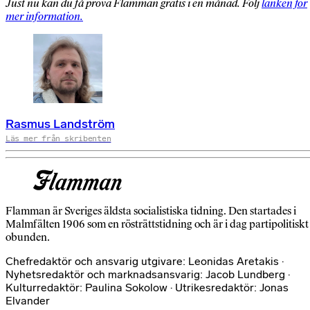
Just nu kan du få prova Flamman gratis i en månad. Följ
länken för
mer information.
Rasmus Landström
Läs mer från skribenten
Flamman är Sveriges äldsta socialistiska tidning. Den startades i
Malmfälten 1906 som en rösträttstidning och är i dag partipolitiskt
obunden.
Chefredaktör och ansvarig utgivare: Leonidas Aretakis ·
Nyhetsredaktör och marknadsansvarig: Jacob Lundberg ·
Kulturredaktör: Paulina Sokolow · Utrikesredaktör: Jonas
Elvander