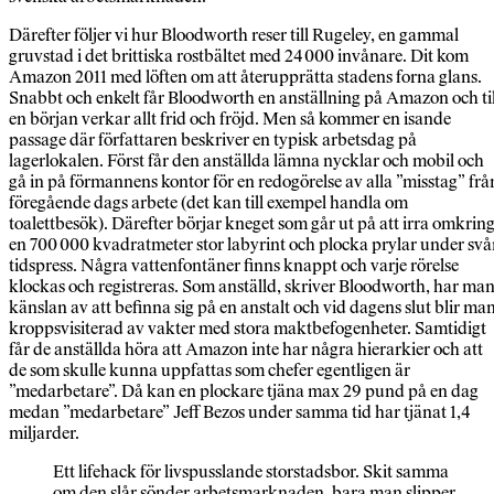
Därefter följer vi hur Bloodworth reser till Rugeley, en gammal
gruvstad i det brittiska rostbältet med 24 000 invånare. Dit kom
Amazon 2011 med löften om att återupprätta stadens forna glans.
Snabbt och enkelt får Bloodworth en anställning på Amazon och til
en början verkar allt frid och fröjd. Men så kommer en isande
passage där författaren beskriver en typisk arbetsdag på
lagerlokalen. Först får den anställda lämna nycklar och mobil och
gå in på förmannens kontor för en redogörelse av alla ”misstag” frå
föregående dags arbete (det kan till exempel handla om
toalettbesök). Därefter börjar kneget som går ut på att irra omkring
en 700 000 kvadratmeter stor labyrint och plocka prylar under svå
tidspress. Några vattenfontäner finns knappt och varje rörelse
klockas och registreras. Som anställd, skriver Bloodworth, har ma
känslan av att befinna sig på en anstalt och vid dagens slut blir ma
kroppsvisiterad av vakter med stora maktbefogenheter. Samtidigt
får de anställda höra att Amazon inte har några hierarkier och att
de som skulle kunna uppfattas som chefer egentligen är
”medarbetare”. Då kan en plockare tjäna max 29 pund på en dag
medan ”medarbetare” Jeff Bezos under samma tid har tjänat 1,4
miljarder.
Ett lifehack för livspusslande storstadsbor. Skit samma
om den slår sönder arbetsmarknaden, bara man slipper