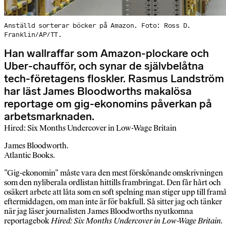
Anställd sorterar böcker på Amazon. Foto: Ross D.
Franklin/AP/TT.
Han wallraffar som Amazon-plockare och
Uber-chaufför, och synar de självbelåtna
tech-företagens floskler. Rasmus Landström
har läst James Bloodworths makalösa
reportage om gig-ekonomins påverkan på
arbetsmarknaden.
Hired: Six Months Undercover in Low-Wage Britain
James Bloodworth.
Atlantic Books.
”Gig-ekonomin” måste vara den mest förskönande omskrivningen
som den nyliberala ordlistan hittills frambringat. Den får hårt och
osäkert arbete att låta som en soft spelning man stiger upp till fram
eftermiddagen, om man inte är för bakfull. Så sitter jag och tänker
när jag läser journalisten James Bloodworths nyutkomna
reportagebok
Hired: Six Months Undercover in Low-Wage Britain.