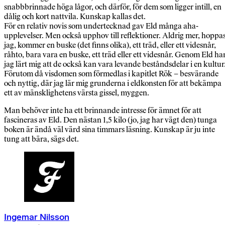
snabbbrinnade höga lågor, och därför, för dem som ligger intill, en
dålig och kort nattvila. Kunskap kallas det.
För en relativ novis som undertecknad gav Eld många aha-
upplevelser. Men också upphov till reflektioner. Aldrig mer, hoppa
jag, kommer en buske (det finns olika), ett träd, eller ett videsnår,
råhto, bara vara en buske, ett träd eller ett videsnår. Genom Eld ha
jag lärt mig att de också kan vara levande beståndsdelar i en kultur
Förutom då visdomen som förmedlas i kapitlet Rök – besvärande
och nyttig, där jag lär mig grunderna i eldkonsten för att bekämpa
ett av mänsklighetens värsta gissel, myggen.
Man behöver inte ha ett brinnande intresse för ämnet för att
fascineras av Eld. Den nästan 1,5 kilo (jo, jag har vägt den) tunga
boken är ändå väl värd sina timmars läsning. Kunskap är ju inte
tung att bära, sägs det.
Ingemar Nilsson