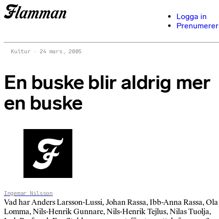
Logga in
Prenumerer
Kultur
24 mars, 2005
En buske blir aldrig mer
en buske
Ingemar Nilsson
Vad har Anders Larsson-Lussi, Johan Rassa, Ibb-Anna Rassa, Ola
Lomma, Nils-Henrik Gunnare, Nils-Henrik Tejlus, Nilas Tuolja,