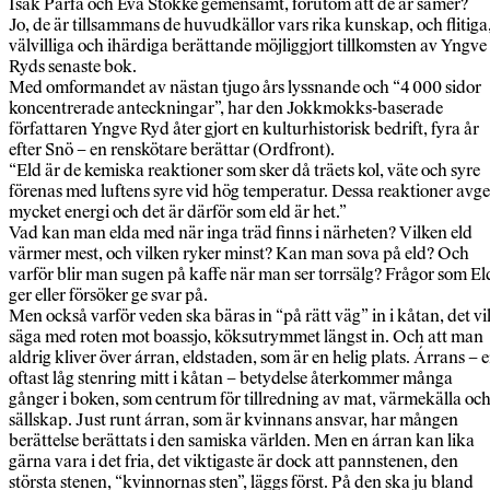
Isak Parfa och Eva Stokke gemensamt, förutom att de är samer?
Jo, de är tillsammans de huvudkällor vars rika kunskap, och flitiga
välvilliga och ihärdiga berättande möjliggjort tillkomsten av Yngve
Ryds senaste bok.
Med omformandet av nästan tjugo års lyssnande och “4 000 sidor
koncentrerade anteckningar”, har den Jokkmokks-baserade
författaren Yngve Ryd åter gjort en kulturhistorisk bedrift, fyra år
efter Snö – en renskötare berättar (Ordfront).
“Eld är de kemiska reaktioner som sker då träets kol, väte och syre
förenas med luftens syre vid hög temperatur. Dessa reaktioner avge
mycket energi och det är därför som eld är het.”
Vad kan man elda med när inga träd finns i närheten? Vilken eld
värmer mest, och vilken ryker minst? Kan man sova på eld? Och
varför blir man sugen på kaffe när man ser torrsälg? Frågor som El
ger eller försöker ge svar på.
Men också varför veden ska bäras in “på rätt väg” in i kåtan, det vil
säga med roten mot boassjo, köksutrymmet längst in. Och att man
aldrig kliver över árran, eldstaden, som är en helig plats. Árrans – 
oftast låg stenring mitt i kåtan – betydelse återkommer många
gånger i boken, som centrum för tillredning av mat, värmekälla oc
sällskap. Just runt árran, som är kvinnans ansvar, har mången
berättelse berättats i den samiska världen. Men en árran kan lika
gärna vara i det fria, det viktigaste är dock att pannstenen, den
största stenen, “kvinnornas sten”, läggs först. På den ska ju bland