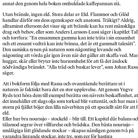
annat den genom hela boken omhuldade kaffepannan stå.
Utan bränsle, ingen eld. Stora delar av Eld. Flammor och Glöd
handlar därför om dess egenskaper och anatomi. Tråkigt? Aldrig,
allraminst eftersom det visar sig att bränsle kan ha rent mänskliga
drag och behov, eller som Anders Larsson-Lussi säger i kapitlet Tal
och torrfura: “En ensammen gumma kan inte träta i sin ensamhet
och ett ensamt vedträ kan inte brinna, det är ett gammalt talesätt”.
Den samiska synen på naturen som någonting levande och
någonting att vörda går igen även när det gäller att skaffa ved. Ma
hugger, skär eller bryter inte hursomhelst för att få det ändock
nödvändiga bränslet. “Alla träd och buskar lever”, som Johan Rass
säger.
Att i bokform följa med Rassa och ovanstående berättare ut i
naturen är faktiskt bara det en stor upplevelse. Att genom Yngve
Ryds text höra dem till exempel berätta om nävrets beskaffenhet, at
det innehåller ett slags olja som torkad blir vattentät, och hur man i
storm på fjället böjer den lilla näverbiten på ett speciellt sätt för att 
eld.
Eller hur bra nourssjo – stockeld – blir till. Ett kapitel där balans oc
tålamod segrar över villfarelse och brådska. Den bästa nourssjo –
smålågiga lätt glödande stockar – skapas nämligen genom två på
varandra liggande stockar, inte tre, som ger för hastiga