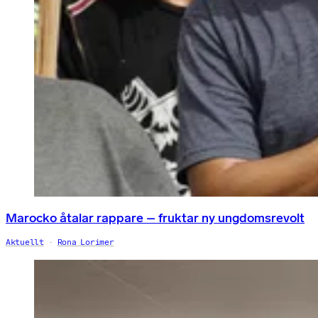
Marocko åtalar rappare – fruktar ny ungdomsrevolt
Aktuellt
Rona Lorimer