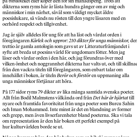
på biblioteket eller köper den för sin månadspeng. Trots att
dikterna som ryms här är lästa hundra gånger om av mig och
människor i min närhet, såväl som väldigt mycket äldre
poesislukare, så vänds nu rösten till den yngre läsaren med en
oerhörd respekt och tillgivenhet.
Jag är själv alldeles för ung för att ha läst och vårdat orden i
föregångaren
Kärlek och uppror: 210 dikter för unga människor,
de
trettio år gamla antologin som gavs ut av Litteraturfrämjandet i
syfte att breda ut poesins värld för ungdomars fötter. Men jag
läser och vårdar orden i den här, och jag förundras över med
vilken ömhet och noggrannhet dikterna har valts ut, och till skillna
från den vackra titeln till föregångaren, som enbart talar om
innehållet i boken, är titeln
Berör och förstör
en uppmaning alla
unga människor förtjänar att höra.
På 177 sidor ryms 79 dikter av lika många samtida svenska poeter.
Allt från Bodil Malmstens välkända ord från
Det här är hjärtat
till
nyare och framtida favoritcitat från unga poeter som Burcu Sahin
och Iman Mohammed. Inte minst är det en blandning av former
och grepp, men även livserfarenheter bland poeterna. Ska vi tala
om representation är den här boken ett perfekt exempel på
hur kulturvärlden borde se ut.