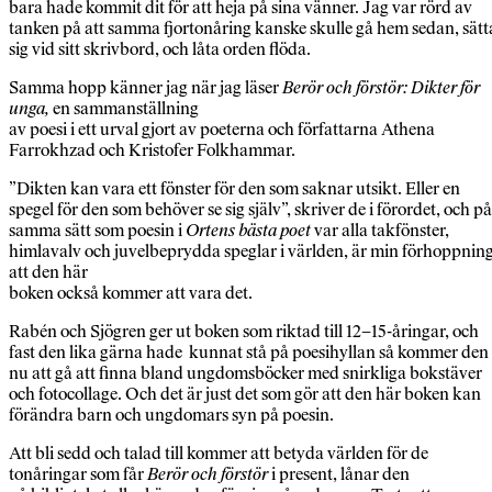
bara hade kommit dit för att heja på sina vänner. Jag var rörd av
tanken på att samma fjortonåring kanske skulle gå hem sedan, sätt
sig vid sitt skrivbord, och låta orden flöda.
Samma hopp känner jag när jag läser
Berör och förstör: Dikter
för
unga,
en sammanställning
av poesi i ett urval gjort av poeterna och författarna Athena
Farrokhzad och Kristofer Folkhammar.
”Dikten kan vara ett fönster för den som saknar utsikt. Eller en
spegel för den som behöver se sig själv”, skriver de i förordet, och på
samma sätt som poesin i
Ortens bästa poet
var alla takfönster,
himlavalv och juvelbeprydda speglar i världen, är min förhoppnin
att den här
boken också kommer att vara det.
Rabén och Sjögren ger ut boken som riktad till 12–15-åringar, och
fast den lika gärna hade kunnat stå på poesihyllan så kommer den
nu att gå att finna bland ungdomsböcker med snirkliga bokstäver
och fotocollage. Och det är just det som gör att den här boken kan
förändra barn och ungdomars syn på poesin.
Att bli sedd och talad till kommer att betyda världen för de
tonåringar som får
Berör och förstör
i present, lånar den