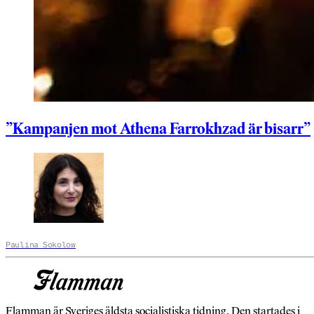
”Kampanjen mot Athena Farrokhzad är bisarr”
Paulina Sokolow
Flamman är Sveriges äldsta socialistiska tidning. Den startades i