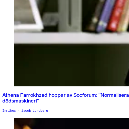
Athena Farrokhzad hoppar av Socforum: ”Normalisera
dödsmaskineri”
Inrikes
Jacob Lundberg