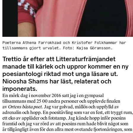
Poeterna Athena Farrokhzad och Kristofer Folkhammar har
tillsammans gjort urvalet. Foto: Kajsa Göransson.
Trettio år efter att Litteraturfrämjandet
manade till kärlek och uppror kommer en ny
poesiantologi riktad mot unga läsare ut.
Nioosha Shams har läst, relaterat och
imponerats.
En mörk dag i november 2016 satt jag i en gympasal
tillsammans med 25 00 andra personer och upplevde finalen
av
Ortens bästa poet.
Jag var golvad, mållös och uppfylld av
adrenalin och hopp. En poesitävling som var en fest, ett tryggt rum,
ett eko av applåder och fotstamp. Jag kände hopp inför poesins
framtid och jag var rörd av att poesins rum hade blivit något som
är tillgängligt även för den allra mest ovetande fjortonåringen, som