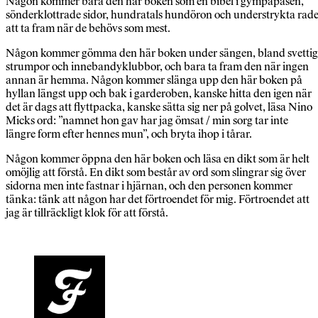
Någon kommer bära den här boken som en bibel i gympapåsen,
sönderklottrade sidor, hundratals hundöron och understrykta rad
att ta fram när de behövs som mest.
Någon kommer gömma den här boken under sängen, bland svetti
strumpor och innebandyklubbor, och bara ta fram den när ingen
annan är hemma. Någon kommer slänga upp den här boken på
hyllan längst upp och bak i garderoben, kanske hitta den igen när
det är dags att flyttpacka, kanske sätta sig ner på golvet, läsa Nino
Micks ord: ”namnet hon gav har jag ömsat / min sorg tar inte
längre form efter hennes mun”, och bryta ihop i tårar.
Någon kommer öppna den här boken och läsa en dikt som är helt
omöjlig att förstå. En dikt som består av ord som slingrar sig över
sidorna men inte fastnar i hjärnan, och den personen kommer
tänka: tänk att någon har det förtroendet för mig. Förtroendet att
jag är tillräckligt klok för att förstå.