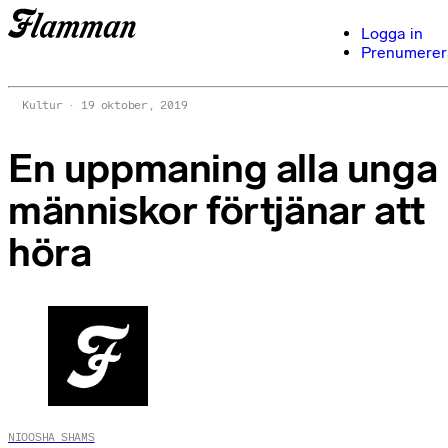
Logga in
Prenumerer
Kultur
19 oktober, 2019
En uppmaning alla unga
människor förtjänar att
höra
NIOOSHA SHAMS