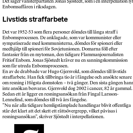
Det säger vänsterpartisten Jonas Sjöstedt, som i en interpellation ly
Enbomsaffären i riksdagen.
Livstids straffarbete
Det var 1952-53 som flera personer dömdes till långa straff i
Enbomsprocessen. De anklagade, som var kommunister eller
sympatiserade med kommunisterna, dömdes för spioneri eller
medhjälp till spioneri för Sovjetunionen. Domarna föll efter
fantasier från en mytoman, den tidigare Flammanjournalisten
Fritiof Enbom. Jonas Sjöstedt kräver nu en sanningskommission
som får utreda Enbomsprocessen.
En av de drabbade var Hugo Gjersvold, som dömdes till livstids
straffarbete. Han fick tillbringa tio år i fängelse och ansökte senare
om resning i Högsta domstolen – två gånger. Den sista gången han
inte ansökan besvaras. Gjersvold dog 2002 i cancer, 82 år gammal.
Sedan ett år ligger en resningsansökan från Fingal Larsson-
Lennelind, som dömdes till två års fängelse.
”Nu när alla tidigare hemligstämplade handlingar blivit offentliga
står det klart att det skett ett rättsövergrepp, vilket påvisas i
resningsansökan”, skriver Sjöstedt i interpellationen.