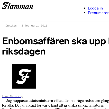
Logga in
Prenumerer
Inrikes
3 februari, 2011
Enbomsaffären ska upp 
riksdagen
Lena Malmberg
– Jag hoppas att statsministern vill att denna fråga reds ut en gång
för alla. Det är viktigt för varje land att granska sin egen historia.