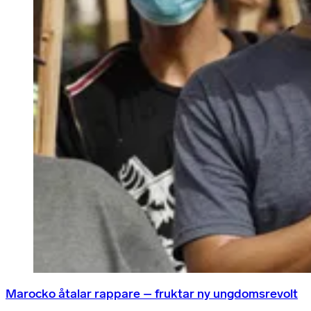
Marocko åtalar rappare – fruktar ny ungdomsrevolt