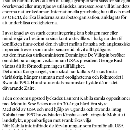
I stället handlar det ofta om tillfälliga grupper som slåss för sin ege
överlevnad eller utnyttjas av utländska intressen som vill åt landets
enorma naturrikedomar. Internationella gruvbolag har till och me
av OECD, de rika länderna samarbetsorganisation, anklagats för
att underblåsa oroligheterna.
I avsaknad av en stark centralregering kan bolagen mer eller
mindre själva bestämma sina kontraktsvillkor. I bakgrunden till
konflikten finns också den rivalitet mellan franska och anglosaxisk
imperieintressen som under senare tid blivit allt tydligare.
Att den franska utrikesministern Dominique De Villepin besöker
området bara någon vecka innan USA:s president George Bush
väntas dit är förmodligen ingen tillfällighet.
Det andra Kongokriget, som också har kallats Afrikas första
världskrig, hänger samman med oroligheterna och folkmordet i
Rwanda 1994. Hundratusentals människor flydde då in i det
dåvarande Zaire.
I den oro som uppstod lyckades Laurent Kabila samla oppositione
mot Mobutu Sese Sekos mer än 30-åriga hårdföra styre.
Med stöd av USA och med hjälp av Uganda och Rwanda intog
Kabila i maj 1997 huvudstaden Kinshasa och tvingade Mobutu i
landsflykt, uppenbarligen mot Frankrikes vilja.
När Kabila inte infriade de förväntningar, som framför allt USA