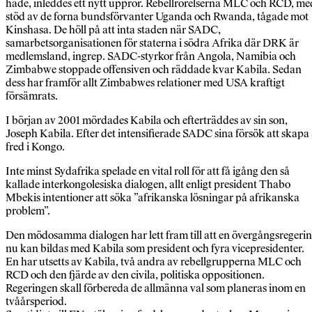
hade, inleddes ett nytt uppror. Rebellrörelserna MLC och RCD, me
stöd av de forna bundsförvanter Uganda och Rwanda, tågade mot
Kinshasa. De höll på att inta staden när SADC,
samarbetsorganisationen för staterna i södra Afrika där DRK är
medlemsland, ingrep. SADC-styrkor från Angola, Namibia och
Zimbabwe stoppade offensiven och räddade kvar Kabila. Sedan
dess har framför allt Zimbabwes relationer med USA kraftigt
försämrats.
I början av 2001 mördades Kabila och efterträddes av sin son,
Joseph Kabila. Efter det intensifierade SADC sina försök att skapa
fred i Kongo.
Inte minst Sydafrika spelade en vital roll för att få igång den så
kallade interkongolesiska dialogen, allt enligt president Thabo
Mbekis intentioner att söka ”afrikanska lösningar på afrikanska
problem”.
Den mödosamma dialogen har lett fram till att en övergångsregeri
nu kan bildas med Kabila som president och fyra vicepresidenter.
En har utsetts av Kabila, två andra av rebellgrupperna MLC och
RCD och den fjärde av den civila, politiska oppositionen.
Regeringen skall förbereda de allmänna val som planeras inom en
tvåårsperiod.