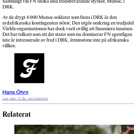
Samtidigt vill FN utöka sina fredsbevarande styrkor, Munoc, i
DRK.
Av de drygt 4 000 Munoc-soldater som finns i DRK är den
sydafrikanska kontingenten störst. Den utgör omkring en tredjedel
Världs-organisationen har dock varit ovillig att finansiera insatsen.
Det har tolkats som att det stater som nu dominerar FN egentligen
inte är intresserade av fred i DRK, åtminstone inte på afrikanska
villkor.
Hans Öhrn
Läs mer från skribenten
Relaterat