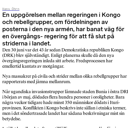
Hans Öhrn
En uppgörelsen mellan regeringen i Kongo
och rebellgrupper, om fördelningen av
posterna i den nya armén, har banat väg för
en övergångs- regering för att få slut på
striderna i landet.
Den 30 juni var det 43 år sedan Demokratiska republiken Kongo
(DRK) blev självständigt. Enligt planerna skulle då den nya
övergångsregeringen inleda sitt arbete. Fredsprocessen har
emellertid kantats av motgångar.
Nya massakrer på civila och strider mellan olika rebellgrupper har
rapporterats med jämna mellanrum.
När ugandiska invasionstrupper lämnade staden Bunia i östra D
i början av maj, dödades flera hundra personer i oroligheter. Bara
några veckor tidigare hade minst 350 människor dödats i Ituri-
provinsen. Konflikten i Kongo beskrivs inte sällan i etniska termer,
men i det söndertrasade landet har sådana beskrivningar mist sin
betydelse.