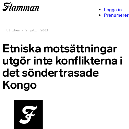
Logga in
Prenumerer
Utrikes
2 juli, 2003
Etniska motsättningar
utgör inte konflikterna i
det söndertrasade
Kongo