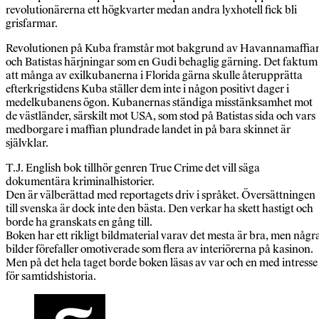
revolutionärerna ett högkvarter medan andra lyxhotell fick bli
grisfarmar.
Revolutionen på Kuba framstår mot bakgrund av Havannamaffia
och Batistas härjningar som en Gudi behaglig gärning. Det faktum
att många av exilkubanerna i Florida gärna skulle återupprätta
efterkrigstidens Kuba ställer dem inte i någon positivt dager i
medelkubanens ögon. Kubanernas ständiga misstänksamhet mot
de västländer, särskilt mot USA, som stod på Batistas sida och vars
medborgare i maffian plundrade landet in på bara skinnet är
självklar.
T.J. English bok tillhör genren True Crime det vill säga
dokumentära kriminalhistorier.
Den är välberättad med reportagets driv i språket. Översättningen
till svenska är dock inte den bästa. Den verkar ha skett hastigt och
borde ha granskats en gång till.
Boken har ett rikligt bildmaterial varav det mesta är bra, men någr
bilder förefaller omotiverade som flera av interiörerna på kasinon.
Men på det hela taget borde boken läsas av var och en med intresse
för samtidshistoria.