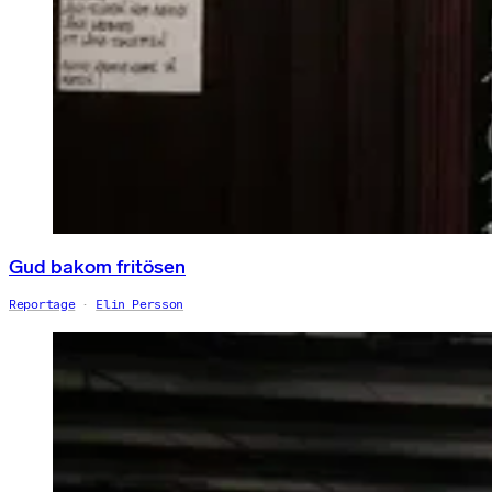
Gud bakom fritösen
Reportage
Elin Persson