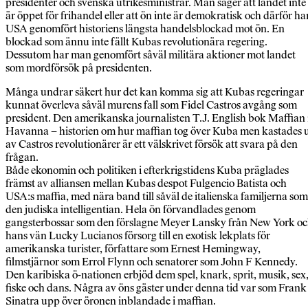
presidenter och svenska utrikesministrar. Man säger att landet inte
är öppet för frihandel eller att ön inte är demokratisk och därför ha
USA genomfört historiens längsta handelsblockad mot ön. En
blockad som ännu inte fällt Kubas revolutionära regering.
Dessutom har man genomfört såväl militära aktioner mot landet
som mordförsök på presidenten.
Många undrar säkert hur det kan komma sig att Kubas regeringar
kunnat överleva såväl murens fall som Fidel Castros avgång som
president. Den amerikanska journalisten T.J. English bok Maffian 
Havanna – historien om hur maffian tog över Kuba men kastades 
av Castros revolutionärer är ett välskrivet försök att svara på den
frågan.
Både ekonomin och politiken i efterkrigstidens Kuba präglades
främst av alliansen mellan Kubas despot Fulgencio Batista och
USA:s maffia, med nära band till såväl de italienska familjerna som
den judiska intelligentian. Hela ön förvandlades genom
gangsterbossar som den förslagne Meyer Lansky från New York o
hans vän Lucky Lucianos försorg till en exotisk lekplats för
amerikanska turister, författare som Ernest Hemingway,
filmstjärnor som Errol Flynn och senatorer som John F Kennedy.
Den karibiska ö-nationen erbjöd dem spel, knark, sprit, musik, sex
fiske och dans. Några av öns gäster under denna tid var som Frank
Sinatra upp över öronen inblandade i maffian.