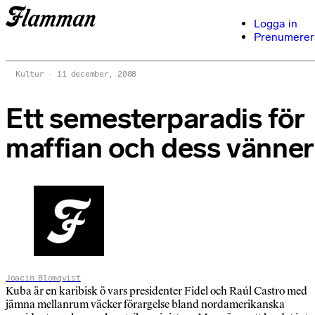
Logga in
Prenumerer
Kultur
11 december, 2008
Ett semesterparadis för
maffian och dess vänner
Joacim Blomqvist
Kuba är en karibisk ö vars presidenter Fidel och Raúl Castro med
jämna mellanrum väcker förargelse bland nordamerikanska