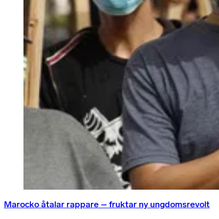
Marocko åtalar rappare – fruktar ny ungdomsrevolt