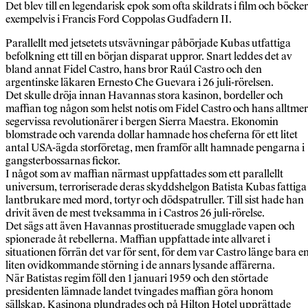
Det blev till en legendarisk epok som ofta skildrats i film och böcker
exempelvis i Francis Ford Coppolas Gudfadern II.
Parallellt med jetsetets utsvävningar påbörjade Kubas utfattiga
befolkning ett till en början disparat uppror. Snart leddes det av
bland annat Fidel Castro, hans bror Raúl Castro och den
argentinske läkaren Ernesto Che Guevara i 26 juli-rörelsen.
Det skulle dröja innan Havannas stora kasinon, bordeller och
maffian tog någon som helst notis om Fidel Castro och hans alltmer
segervissa revolutionärer i bergen Sierra Maestra. Ekonomin
blomstrade och varenda dollar hamnade hos cheferna för ett litet
antal USA-ägda storföretag, men framför allt hamnade pengarna i
gangsterbossarnas fickor.
I något som av maffian närmast uppfattades som ett parallellt
universum, terroriserade deras skyddshelgon Batista Kubas fattiga
lantbrukare med mord, tortyr och dödspatruller. Till sist hade han
drivit även de mest tveksamma in i Castros 26 juli-rörelse.
Det sägs att även Havannas prostituerade smugglade vapen och
spionerade åt rebellerna. Maffian uppfattade inte allvaret i
situationen förrän det var för sent, för dem var Castro länge bara e
liten ovidkommande störning i de annars lysande affärerna.
När Batistas regim föll den 1 januari 1959 och den störtade
presidenten lämnade landet tvingades maffian göra honom
sällskap. Kasinona plundrades och på Hilton Hotel upprättade