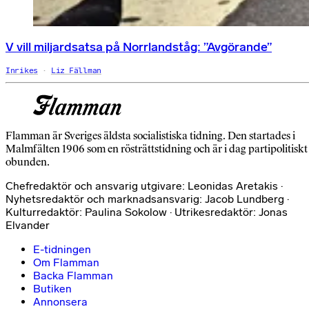
V vill miljardsatsa på Norrlandståg: ”Avgörande”
Inrikes
Liz Fällman
Flamman är Sveriges äldsta socialistiska tidning. Den startades i
Malmfälten 1906 som en rösträttstidning och är i dag partipolitiskt
obunden.
Chefredaktör och ansvarig utgivare: Leonidas Aretakis ·
Nyhetsredaktör och marknadsansvarig: Jacob Lundberg ·
Kulturredaktör: Paulina Sokolow · Utrikesredaktör: Jonas
Elvander
E-tidningen
Om Flamman
Backa Flamman
Butiken
Annonsera