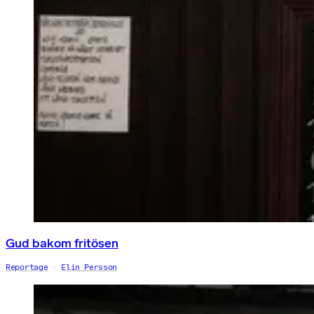
Gud bakom fritösen
Reportage
Elin Persson