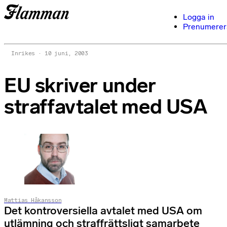
Logga in
Prenumerer
Inrikes
10 juni, 2003
EU skriver under
straffavtalet med USA
Mattias Håkansson
Det kontroversiella avtalet med USA om
utlämning och straffrättsligt samarbete