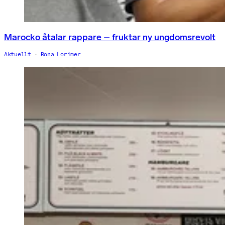
Marocko åtalar rappare – fruktar ny ungdomsrevolt
Aktuellt
Rona Lorimer