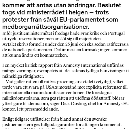
kommer att antas utan ändringar. Beslutet
togs vid ministerrådet i helgen – trots
protester från såväl EU-parlamentet som
medborgarrättsorganisationer.
Inför justitieministermötet i fredags hade Frankrike och Portugal
uttryckt reservationer, men anslöt sig till majoriteten.
Avtalet skrivs formellt under den 25 juni och ska sedan ratificeras 
de nationella parlamenten. Det är mest en formsak; ingen kommer
att kunna ändra ett kommatecken.
I en mycket kritisk rapport från Amnesty International utfärdas
många varningar, exempelvis att det saknas tydliga hänvisningar ti
mänskliga rättigheter.
– Vad gäller rätten till rättvis prövning är avtalet tvetydigt, vilket
torde vara ett svara på USA:s motstånd mot explicita referenser till
internationella människorättskonventioner. De föreslagna
militärdomstolarna, som ges rätten att utdöma dödsstraff, bidrar
ytterligare till denna oro, säger Dick Oosting, chef för Amnestys E
kontor, i ett pressmeddelande.
Enligt tidigare utfästelser från bland annat den svenske
justitieministern ges fullgoda garantier för att ingen kommer att