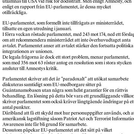
utlämnas till USA vid risk för dödsstraff. Men enligt Amnesty, och
enligt en rapport från EU-parlamentet, är dessa mycket
otillräckliga.
EU-parlamentet, som formellt inte tillfrågats av ministerrådet,
tillsatte en egen utredning i januari.
I förra veckan röstade parlamentet, med 243 mot 174, ned ett försla
om att rekommendera ministerrådet att inte överhuvudtaget anta
avtalet. Parlamentet anser att avtalet stärker den fortsatta politiska
integrationen av unionen.
De legala frågorna är dock ett stort problem, menar parlamentet,
som med 356 mot 63 röster antog en resolution som i stora stycken
ansluter till Amnestys kritik.
Parlamentet skriver att det är ”paradoxalt” att utökat samarbete
diskuteras samtidigt som EU-medborgare sitter på
Guántanamobasen utan några som helst garantier för en rättvis
behandling. En lösning på detta bör vara ett grundläggande villkor
skriver parlamentet som också kräver långtgående ändringar på et
antal punkter.
Däribland att få ett skydd mot hur personuppgifter används, och a
amerikansk lagstiftning såsom Patriot Act och Terrorist Informati
Awareness inte får bli grund för samarbete.
Dessutom påpekar EU-parlamentet att det sätt på vilket