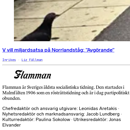
V vill miljardsatsa på Norrlandståg: ”Avgörande”
Inrikes
Liz Fällman
Flamman är Sveriges äldsta socialistiska tidning. Den startades i
Malmfälten 1906 som en rösträttstidning och är i dag partipolitiskt
obunden.
Chefredaktör och ansvarig utgivare: Leonidas Aretakis ·
Nyhetsredaktör och marknadsansvarig: Jacob Lundberg ·
Kulturredaktör: Paulina Sokolow · Utrikesredaktör: Jonas
Elvander