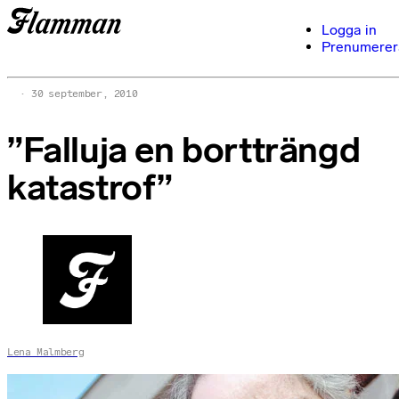
Logga in
Prenumerer
30 september, 2010
”Falluja en bortträngd
katastrof”
Lena Malmberg