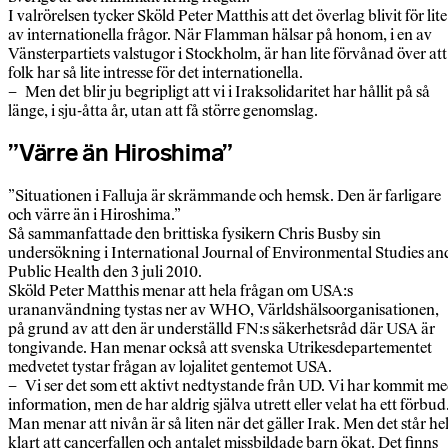
I valrörelsen tycker Sköld Peter Matthis att det överlag blivit för lite
av internationella frågor. När Flamman hälsar på honom, i en av
Vänsterpartiets valstugor i Stockholm, är han lite förvånad över att
folk har så lite intresse för det internationella.
– Men det blir ju begripligt att vi i Iraksolidaritet har hållit på så
länge, i sju-åtta år, utan att få större genomslag.
”Värre än Hiroshima”
”Situationen i Falluja är skrämmande och hemsk. Den är farligare
och värre än i Hiroshima.”
Så sammanfattade den brittiska fysikern Chris Busby sin
undersökning i International Journal of Environmental Studies an
Public Health den 3 juli 2010.
Sköld Peter Matthis menar att hela frågan om USA:s
urananvändning tystas ner av WHO, Världshälsoorganisationen,
på grund av att den är underställd FN:s säkerhetsråd där USA är
tongivande. Han menar också att svenska Utrikesdepartementet
medvetet tystar frågan av lojalitet gentemot USA.
– Vi ser det som ett aktivt nedtystande från UD. Vi har kommit m
information, men de har aldrig själva utrett eller velat ha ett förbud
Man menar att nivån är så liten när det gäller Irak. Men det står hel
klart att cancerfallen och antalet missbildade barn ökat. Det finns