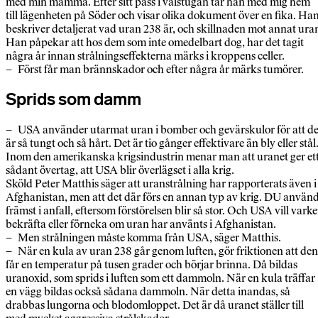
med min mamma. Efter sitt pass i valstugan tar han med mig hem
till lägenheten på Söder och visar olika dokument över en fika. Ha
beskriver detaljerat vad uran 238 är, och skillnaden mot annat ura
Han påpekar att hos dem som inte omedelbart dog, har det tagit
några år innan strålningseffekterna märks i kroppens celler.
– Först får man brännskador och efter några år märks tumörer.
Sprids som damm
– USA använder utarmat uran i bomber och gevärskulor för att de
är så tungt och så hårt. Det är tio gånger effektivare än bly eller stål
Inom den amerikanska krigsindustrin menar man att uranet ger et
sådant övertag, att USA blir överlägset i alla krig.
Sköld Peter Matthis säger att uranstrålning har rapporterats även i
Afghanistan, men att det där förs en annan typ av krig. DU använ
främst i anfall, eftersom förstörelsen blir så stor. Och USA vill vark
bekräfta eller förneka om uran har använts i Afghanistan.
– Men strålningen måste komma från USA, säger Matthis.
– När en kula av uran 238 går genom luften, gör friktionen att den
får en temperatur på tusen grader och börjar brinna. Då bildas
uranoxid, som sprids i luften som ett dammoln. När en kula träffar
en vägg bildas också sådana dammoln. När detta inandas, så
drabbas lungorna och blodomloppet. Det är då uranet ställer till