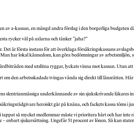
av a-kassan, en mängd andra förslag i den borgerliga budgeten dä
esta rycker väl på axlarna och tänker ”jaha?”
. Det är första instans för att överklaga försäkringskassans avslagsb
en. Man har lokal kännedom, kan göra bedömningar av arbetsmiljön, s
vårdbiträden med utslitna ryggar, lyckats vinna mot kassan. Utan att 
rt om den arbetsskadade tvingas vända sig direkt till länsrätten. Här 
ns slentrianmässiga underkännande av sin sjukskrivande läkares int
örsäkringsrådgivare heroiskt går på knäna, och fackets kassa töms i ju
appat så mycket medlemmar måste vi prioritera hårt och har inte råd 
 – enbart sjukersättning. Ungefär 51 procent av lönen. Så kan staten s