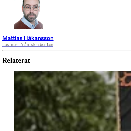
Mattias Håkansson
Läs mer från skribenten
Relaterat