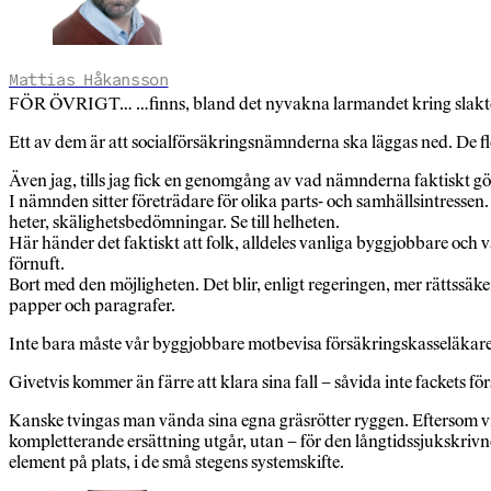
Mattias Håkansson
FÖR ÖVRIGT… …finns, bland det nyvakna larmandet kring slakten 
Ett av dem är att socialförsäkringsnämnderna ska läggas ned. De fl
Även jag, tills jag fick en genomgång av vad nämnderna faktiskt gör
I nämnden sitter företrädare för olika parts- och samhällsintress
heter, skälighetsbedömningar. Se till helheten.
Här händer det faktiskt att folk, alldeles vanliga byggjobbare och 
förnuft.
Bort med den möjligheten. Det blir, enligt regeringen, mer rättssäke
papper och paragrafer.
Inte bara måste vår byggjobbare motbevisa försäkringskasseläkare
Givetvis kommer än färre att klara sina fall – såvida inte fackets f
Kanske tvingas man vända sina egna gräsrötter ryggen. Eftersom vi t
kompletterande ersättning utgår, utan – för den långtidssjukskrivne
element på plats, i de små stegens systemskifte.