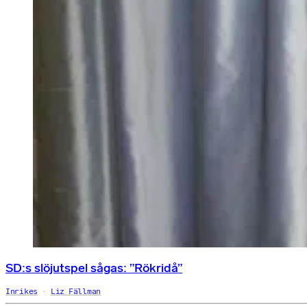
SD:s slöjutspel sågas: ”Rökridå”
Inrikes
Liz Fällman