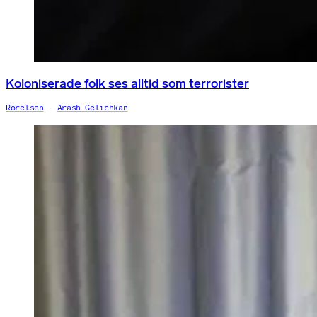
Koloniserade folk ses alltid som terrorister
Rörelsen
Arash Gelichkan