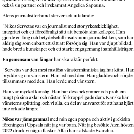
också sin partner och livskamrat Angelica Sapouna.
Atens journalistförbund skriver i ett uttalande:
”Nikos Servetas var en journalist med stor yrkesskicklighet,
integritet och ett föredömligt sätt att bemöta sina kollegor. Han
gjorde en lång och betydelsefull insats inom journalistiken, som ha
aldrig såg som enbart ett sätt att försörja sig. Han var djupt bildad,
hade breda kunskaper och ett starkt engagemang i samhällsfrågor.
En gemensam vän fångar
hans karaktär perfekt:
”Servetas var den mest rastlösa vänstermänniska jag har känt. Ha
brydde sig om vänstern. Han led med den. Han gladdes och sörjde
tillsammans med den. Han levde med vänstern.
Han var mycket känslig. Han bar dess bekymmer och problem
tungt på sina axlar och nästan förkroppsligade dem. Kanske bär
vänsterns splittring, och vi alla, en del av ansvaret för att hans hjärt
inte orkade längre.”
Nikos var jämngammal
med min egen pappa och aktiv i grekiska
föreningen i Uppsala när jag var barn. När jag besökte Aten hösten
2022 drack vi några flaskor Alfa i hans älskade Exarchia.