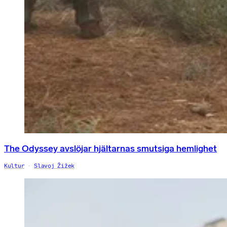
The Odyssey avslöjar hjältarnas smutsiga hemlighet
Kultur
Slavoj Žižek