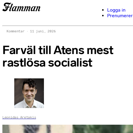
Logga in
Prenumerer
Kommentar
11 juni, 2026
Farväl till Atens mest
rastlösa socialist
Leonidas Aretakis