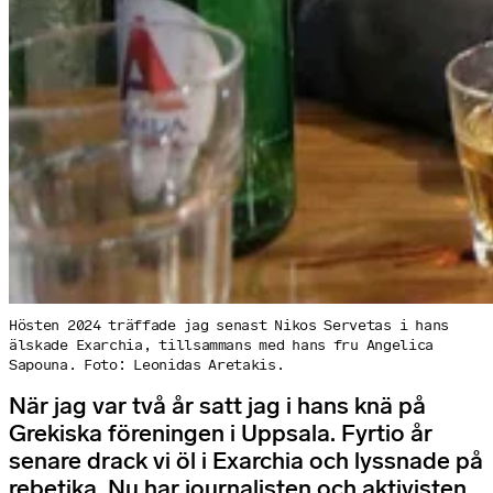
Hösten 2024 träffade jag senast Nikos Servetas i hans
älskade Exarchia, tillsammans med hans fru Angelica
Sapouna. Foto: Leonidas Aretakis.
När jag var två år satt jag i hans knä på
Grekiska föreningen i Uppsala. Fyrtio år
senare drack vi öl i Exarchia och lyssnade på
rebetika. Nu har journalisten och aktivisten