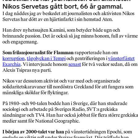
Nikos Servetas gått bort, 66 år gammal.
I dag nåddes jag av beskedet att journalisten och aktivisten Nikos
Servetas har dött av en hjärtinfarkt i sin hemstad Aten.
Han drev nyhetssajten Kamini, som betyder både ugn och
brinnande passion. Det är också så jag minns honom, full av värme
och engagemang.
Som frilansjournalist för Flamman
rapporterade han om
korruption
,
tågolyckan i Tempi
och gentrifieringen i
vänsterfästet
Exarchia
. Vi intervjuade honom
senast
för två veckor sedan, då om
Alexis Tsipras nya parti.
Nikos var dessutom aktivist och var med och organiserade
solidaritetskaravaner till nordöstra Grekland för att fungera som
mänskliga sköldar för flyktingar.
På 1980- och 90-talen bodde han i Sverige, där han studerade
sociologi och arbetade på Sveriges Radio, SVT:s grekiska
sändningar och TV4. Han har också jobbat för flera större grekisk
medier samt för National Geographic.
I början av 2000-talet var han
på vänstertidningen Epochi, som
spelade en viktig roll under Syrizas framväxt. Där träffade han