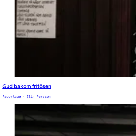
Gud bakom fritösen
Reportage
Elin Persson