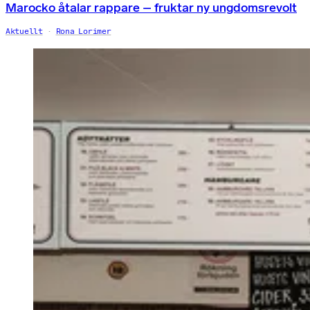
Marocko åtalar rappare – fruktar ny ungdomsrevolt
Aktuellt
Rona Lorimer