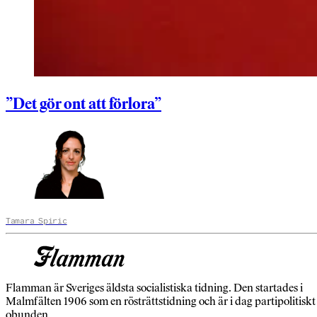
”Det gör ont att förlora”
Tamara Spiric
Flamman är Sveriges äldsta socialistiska tidning. Den startades i
Malmfälten 1906 som en rösträttstidning och är i dag partipolitiskt
obunden.