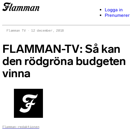
Logga in
Prenumerer
Flamman TV
12 december, 2018
FLAMMAN-TV: Så kan
den rödgröna budgeten
vinna
Flamman-redaktionen