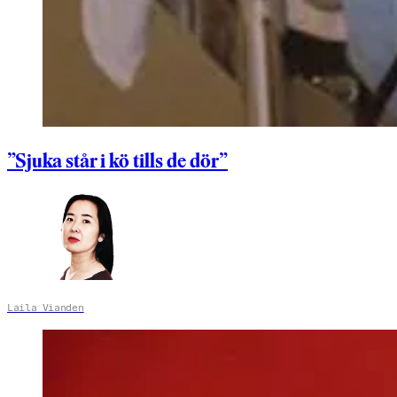
”Sjuka står i kö tills de dör”
Laila Vianden