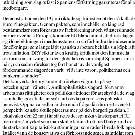
utbildning som slagits fast i Spaniens författning garanteras för alla
medborgare.
Demonstrationen den 19 juni riktade sig främst emot den så kallad
Euro Plus-pakten. Genom pakten, som innehåller en lång rad
bestämmelser som förkastas av fackföreningar och vänstersinnade
partier över hela Europa, kommer EU bland annat att direkt lägga
sig i lönebildningen i medlemsstaterna och förhindra de indexerade
löneökningar som länge låtit spanska arbetare behålla sin köpkraft
trots inflation. DRY riktar även kraftig kritik mot den finansiella
sektorn som ansvarig för den globala kris som slagit Spanien särski
hårt, och sedan rörelsen tog fart har ett av de vanligast
förekommande slagorden varit ”vi är inte varor i politikernas och
bankernas händer”.
Det kan verka förbryllande att rörelsen vägrar ta på sig
beteckningen ”vänster”. Antikapitalistiska slagord, försvar av
arbetarnas rättigheter och politiska aktioner för att skydda de svag
i samhället gör att det är svårt att tvivla på rörelsens politiska
hemvist. Öppna valsedlar är den enda fråga där de ur ett svenskt
perspektiv kanske skulle placeras mer på den borgerliga sidan. I
lokalvalen den 22 maj i år stärktes det spanska vänsterpartiet IU,
men inte så mycket som man skulle kunna trott med bakgrund av
de starka antikapitalistiska stämningar som råder i breda folklager
Istället vann de konservativa en förkrossande seger, samtidigt som