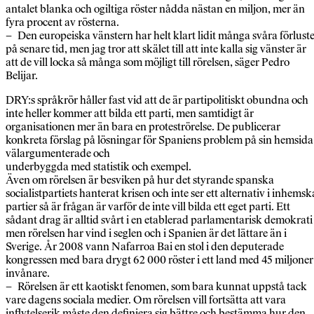
antalet blanka och ogiltiga röster nådda nästan en miljon, mer än
fyra procent av rösterna.
– Den europeiska vänstern har helt klart lidit många svåra förlust
på senare tid, men jag tror att skälet till att inte kalla sig vänster är
att de vill locka så många som möjligt till rörelsen, säger Pedro
Belijar.
DRY:s språkrör håller fast vid att de är partipolitiskt obundna och
inte heller kommer att bilda ett parti, men samtidigt är
organisationen mer än bara en proteströrelse. De publicerar
konkreta förslag på lösningar för Spaniens problem på sin hemsida
välargumenterade och
underbyggda med statistik och exempel.
Även om rörelsen är besviken på hur det styrande spanska
socialistpartiets hanterat krisen och inte ser ett alternativ i inhemsk
partier så är frågan är varför de inte vill bilda ett eget parti. Ett
sådant drag är alltid svårt i en etablerad parlamentarisk demokrati
men rörelsen har vind i seglen och i Spanien är det lättare än i
Sverige. År 2008 vann Nafarroa Bai en stol i den deputerade
kongressen med bara drygt 62 000 röster i ett land med 45 miljoner
invånare.
– Rörelsen är ett kaotiskt fenomen, som bara kunnat uppstå tack
vare dagens sociala medier. Om rörelsen vill fortsätta att vara
inflytelserik måste den definiera sig bättre och bestämma hur den