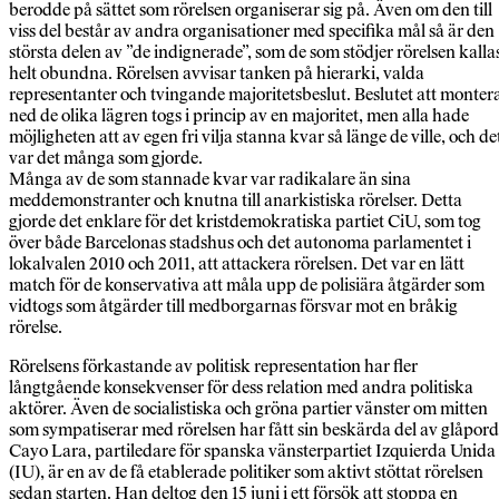
berodde på sättet som rörelsen organiserar sig på. Även om den till
viss del består av andra organisationer med specifika mål så är den
största delen av ”de indignerade”, som de som stödjer rörelsen kalla
helt obundna. Rörelsen avvisar tanken på hierarki, valda
representanter och tvingande majoritetsbeslut. Beslutet att monter
ned de olika lägren togs i princip av en majoritet, men alla hade
möjligheten att av egen fri vilja stanna kvar så länge de ville, och de
var det många som gjorde.
Många av de som stannade kvar var radikalare än sina
meddemonstranter och knutna till anarkistiska rörelser. Detta
gjorde det enklare för det kristdemokratiska partiet CiU, som tog
över både Barcelonas stadshus och det autonoma parlamentet i
lokalvalen 2010 och 2011, att attackera rörelsen. Det var en lätt
match för de konservativa att måla upp de polisiära åtgärder som
vidtogs som åtgärder till medborgarnas försvar mot en bråkig
rörelse.
Rörelsens förkastande av politisk representation har fler
långtgående konsekvenser för dess relation med andra politiska
aktörer. Även de socialistiska och gröna partier vänster om mitten
som sympatiserar med rörelsen har fått sin beskärda del av glåpord
Cayo Lara, partiledare för spanska vänsterpartiet Izquierda Unida
(IU), är en av de få etablerade politiker som aktivt stöttat rörelsen
sedan starten. Han deltog den 15 juni i ett försök att stoppa en