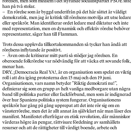
rörelsen, men som medlem i det styrande socialistpartiet PSOE sitt
han på två stolar.
– En rörelse som är byggd underifrån på det här sättet är väldigt
demokratisk, men jag är kritisk till rörelsens motvilja att utse ledare
eller språkrör. Man identifierar ordet ledare med diktatur och inte
med representation, men en dynamisk och effektiv rörelse behöver
representanter, säger han till Flamman.
Trots dessa upplevda tillkortakommanden så tycker han ändå att
rörelsens inflytande är positivt.
– Även om de kritiserar mitt parti så stödjer jag rörelsen. En
oberoende folkrörelse var nödvändig för att väcka ett sovande folk,
menar han.
DRY, ¡Democracia Real YA!, är en organisation som spelat en vikti
roll i att dra igång protesterna den 15 maj och den 19 juni.
Organisationen, vars namn betyder ”Riktig demokrati nu!”,
definierar sig som en grupp av helt vanliga medborgare utan några
band till politiska partier eller fackförbund, men som är indignera
över hur Spaniens politiska system fungerar. Organisationens
språkrör har gång på gång upprepat att det inte rör sig om en
vänsterrörelse, men det är allt annat än självklart när man läser des
manifest. Manifestet efterfrågar en etisk revolution, där människor
värderas högre än pengar, rättvisare fördelning av samhällets
resurser och att de rättigheter till värdigt boende, arbete och