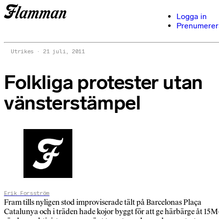
Logga in
Prenumerer
Utrikes
21 juli, 2011
Folkliga protester utan
vänsterstämpel
Erik Forsström
Fram tills nyligen stod improviserade tält på Barcelonas Plaça
Catalunya och i träden hade kojor byggt för att ge härbärge åt 15M