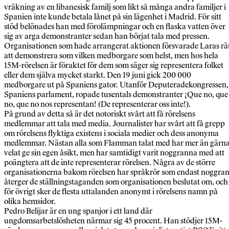
vräkning av en libanesisk familj som likt så många andra familjer i
Spanien inte kunde betala lånet på sin lägenhet i Madrid. För sitt
stöd belönades han med förolämpningar och en flaska vatten över
sig av arga demonstranter sedan han börjat tala med pressen.
Organisationen som hade arrangerat aktionen försvarade Laras rä
att demonstrera som vilken medborgare som helst, men hos hela
15M-rörelsen är föraktet för dem som säger sig representera folket
eller dem själva mycket starkt. Den 19 juni gick 200 000
medborgare ut på Spaniens gator. Utanför Deputeradekongressen,
Spaniens parlament, ropade tusentals demonstranter ¡Que no, que
no, que no nos representan! (De representerar oss inte!).
På grund av detta så är det notoriskt svårt att få rörelsens
medlemmar att tala med media. Journalister har svårt att få grepp
om rörelsens flyktiga existens i sociala medier och dess anonyma
medlemmar. Nästan alla som Flamman talat med har mer än gärn
velat ge sin egen åsikt, men har samtidigt varit noggranna med att
poängtera att de inte representerar rörelsen. Några av de större
organisationerna bakom rörelsen har språkrör som endast noggran
återger de ställningstaganden som organisationen beslutat om, och
för övrigt sker de flesta uttalanden anonymt i rörelsens namn på
olika hemsidor.
Pedro Belijar är en ung spanjor i ett land där
ungdomsarbetslösheten närmar sig 45 procent. Han stödjer 15M-