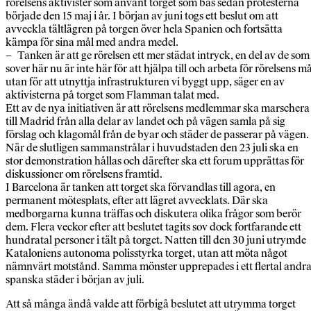
rörelsens aktivister som använt torget som bas sedan protesterna
började den 15 maj i år. I början av juni togs ett beslut om att
avveckla tältlägren på torgen över hela Spanien och fortsätta
kämpa för sina mål med andra medel.
– Tanken är att ge rörelsen ett mer städat intryck, en del av de som
sover här nu är inte här för att hjälpa till och arbeta för rörelsens må
utan för att utnyttja infrastrukturen vi byggt upp, säger en av
aktivisterna på torget som Flamman talat med.
Ett av de nya initiativen är att rörelsens medlemmar ska marschera
till Madrid från alla delar av landet och på vägen samla på sig
förslag och klagomål från de byar och städer de passerar på vägen.
När de slutligen sammanstrålar i huvudstaden den 23 juli ska en
stor demonstration hållas och därefter ska ett forum upprättas för
diskussioner om rörelsens framtid.
I Barcelona är tanken att torget ska förvandlas till agora, en
permanent mötesplats, efter att lägret avvecklats. Där ska
medborgarna kunna träffas och diskutera olika frågor som berör
dem. Flera veckor efter att beslutet tagits sov dock fortfarande ett
hundratal personer i tält på torget. Natten till den 30 juni utrymde
Kataloniens autonoma polisstyrka torget, utan att möta något
nämnvärt motstånd. Samma mönster upprepades i ett flertal andr
spanska städer i början av juli.
Att så många ändå valde att förbigå beslutet att utrymma torget