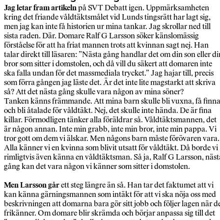
Jag letar fram artikeln
på SVT Debatt igen. Uppmärksamheten
kring det friande våldtäktsmålet vid Lunds tingsrätt har lagt sig,
men jag kan inte få historien ur mina tankar. Jag skrollar ned till
sista raden. Där. Domare Ralf G Larsson söker känslomässig
förståelse för att ha friat mannen trots att kvinnan sagt nej. Han
talar direkt till läsaren: ”Nästa gång handlar det om din son eller di
bror som sitter i domstolen, och då vill du säkert att domaren inte
ska falla undan för det massmediala trycket.” Jag hajar till, precis
som förra gången jag läste det. Är det inte lite magstarkt att skriva
så? Att det nästa gång skulle vara någon av mina söner?
Tanken känns främmande. Att mina barn skulle bli vuxna, få finn
och bli åtalade för våldtäkt. Nej, det skulle inte hända. De är fina
killar. Förmodligen tänker alla föräldrar så. Våldtäktsmannen, det
är någon annan. Inte min grabb, inte min bror, inte min pappa. Vi
tror gott om dem vi älskar. Men någons barn måste förövaren vara.
Alla känner vi en kvinna som blivit utsatt för våldtäkt. Då borde vi
rimligtvis även känna en våldtäktsman. Så ja, Ralf G Larsson, näst
gång kan det vara någon vi känner som sitter i domstolen.
Men Larsson går
ett steg längre än så. Han tar det faktumet att vi
kan känna gärningsmannen som intäkt för att vi ska nöja oss med
beskrivningen att domarna bara gör sitt jobb och följer lagen när d
frikänner. Om domare blir skrämda och börjar anpassa sig till det