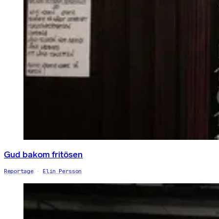
Gud bakom fritösen
Reportage
Elin Persson