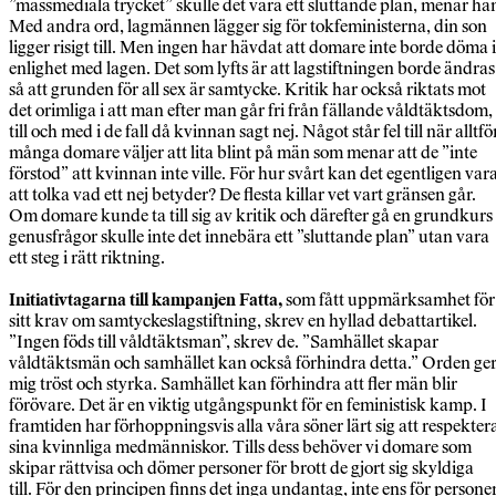
”massmediala trycket” skulle det vara ett sluttande plan, menar ha
Med andra ord, lagmännen lägger sig för tokfeministerna, din son
ligger risigt till. Men ingen har hävdat att domare inte borde döma i
enlighet med lagen. Det som lyfts är att lagstiftningen borde ändras
så att grunden för all sex är samtycke. Kritik har också riktats mot
det orimliga i att man efter man går fri från fällande våldtäktsdom,
till och med i de fall då kvinnan sagt nej. Något står fel till när alltfö
många domare väljer att lita blint på män som menar att de ”inte
förstod” att kvinnan inte ville. För hur svårt kan det egentligen var
att tolka vad ett nej betyder? De flesta killar vet vart gränsen går.
Om domare kunde ta till sig av kritik och därefter gå en grundkurs 
genusfrågor skulle inte det innebära ett ”sluttande plan” utan vara
ett steg i rätt riktning.
Initiativtagarna till kampanjen Fatta,
som fått uppmärksamhet för
sitt krav om samtyckeslagstiftning, skrev en hyllad debattartikel.
”Ingen föds till våldtäktsman”, skrev de. ”Samhället skapar
våldtäktsmän och samhället kan också förhindra detta.” Orden ge
mig tröst och styrka. Samhället kan förhindra att fler män blir
förövare. Det är en viktig utgångspunkt för en feministisk kamp. I
framtiden har förhoppningsvis alla våra söner lärt sig att respekter
sina kvinnliga medmänniskor. Tills dess behöver vi domare som
skipar rättvisa och dömer personer för brott de gjort sig skyldiga
till. För den principen finns det inga undantag, inte ens för persone