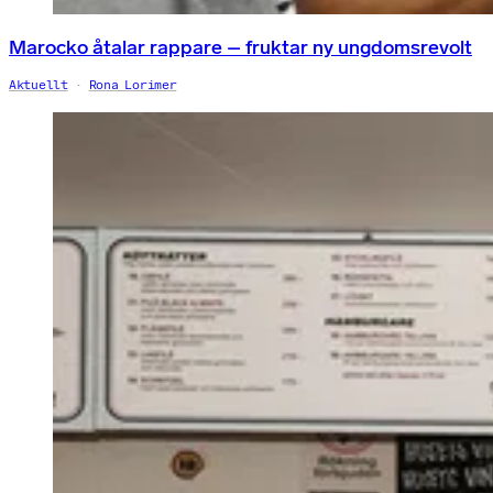
Marocko åtalar rappare – fruktar ny ungdomsrevolt
Aktuellt
Rona Lorimer