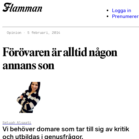
Logga in
Prenumerer
Opinion
5 februari, 2014
Förövaren är alltid någon
annans son
Seluah Alsaati
Vi behöver domare som tar till sig av kritik
och utbildas i genusfrågor.