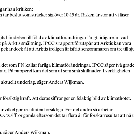
gar han kritiken:
r beslut som sträcker sig över 10-15 år. Risken är stor att vi låser
ts händelser till följd av klimatförändringar långt tidigare än vad
nat på Arktis smältning. IPCC:s rapport förutspår att Arktis kan vara
kar dock åt att Arktis troligen är isfritt sensommaren om tre till sj
 det som FN kallar farliga klimatförändringar. IPCC säger två grad
ax. På papperet kan det som ut som små skillnader. I verkligheten
tt aktuellt underlag, säger Anders Wijkman.
siktig kraft. Att deras siffror ger en felaktig bild av klimathotet.
vilket gör resultaten försiktiga. För det andra så arbetar
:s siffror gamla eftersom det tar flera år för forskarresultat att nå 
ön, säger Anders Wijkman.