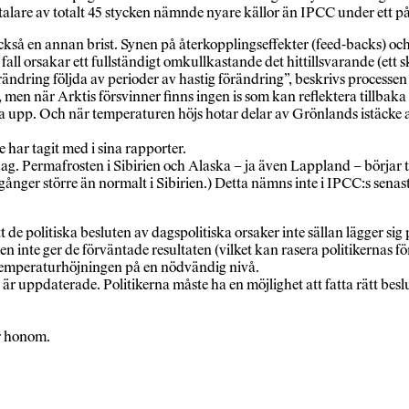
talare av totalt 45 stycken nämnde nyare källor än IPCC under ett p
å en annan brist. Synen på återkopplingseffekter (feed-backs) och 
fall orsakar ett fullständigt omkullkastande det hittillsvarande (ett s
rändring följda av perioder av hastig förändring”, beskrivs processen 
 men när Arktis försvinner finns ingen is som kan reflektera tillbaka 
na upp. Och när temperaturen höjs hotar delar av Grönlands istäcke att
 har tagit med i sina rapporter.
ag. Permafrosten i Sibirien och Alaska – ja även Lappland – börjar 
nger större än normalt i Sibirien.) Detta nämns inte i IPCC:s senas
 de politiska besluten av dagspolitiska orsaker inte sällan lägger sig
men inte ger de förväntade resultaten (vilket kan rasera politikernas 
ra temperaturhöjningen på en nödvändig nivå.
 är uppdaterade. Politikerna måste ha en möjlighet att fatta rätt bes
ar honom.