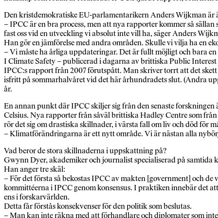
Den kristdemokratiske EU-parlamentarikern Anders Wijkman är även 
– IPCC är en bra process, men att nya rapporter kommer så sällan som 
fast oss vid en utveckling vi absolut inte vill ha, säger Anders Wijk
Han gör en jämförelse med andra områden. Skulle vi vilja ha en ek
– Vi måste ha årliga uppdateringar. Det är fullt möjligt och bara 
I Climate Safety – publicerad i dagarna av brittiska Public Interest
IPCC:s rapport från 2007 förutspått. Man skriver torrt att det skett
isfritt på sommarhalvåret vid det här århundradets slut. (Andra uppg
år.
En annan punkt där IPCC skiljer sig från den senaste forskningen 
Celsius. Nya rapporter från såväl brittiska Hadley Centre som frå
rör det sig om drastiska skillnader, i värsta fall om liv och död för
– Klimatförändringarna är ett nytt område. Vi är nästan alla nybör
Vad beror de stora skillnaderna i uppskattning på?
Gwynn Dyer, akademiker och journalist specialiserad på samtida krig
Han anger tre skäl:
– För det första så bekostas IPCC av makten [government] och de vil
kommittéerna i IPCC genom konsensus. I praktiken innebär det att de 
ens i forskarvärlden.
Detta får förstås konsekvenser för den politik som beslutas.
– Man kan inte räkna med att förhandlare och diplomater som inte 