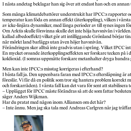
I nästa andetag beklagar han sig över att endast han och en annan 
Som många klimatdebattörer understrukit har IPCC:s rapporter ocks
temperatur kan föda en annan effekt (återkoppling), vilken i värsta 
av icke-linjära dynamiker, med långa perioder av till synes ingen fö
Om Arktis skulle försvinna skulle det inte höja havsnivån i världen,
kallad albedoeffekt) vilket gör att intilliggande Grönland börjar ti
när mörkt land barläggs utan även höjer havsnivån.
Förändringen sker alltså inte gradvis utan i språng. Vilket IPCC inte
En mycket oroande återkopplingseffekten ser forskare tecken på i d
koldioxid. (I somras uppmätte forskare metanhalter dryga hundra gå
Men kan inte IPCC:s misstag korrigeras i efterhand?
I bästa fall ja. Den uppenbara faran med IPCC:s eftersläpning är att
föreslår. Vi får då en politik som tror sig hantera problem korrekt 
och forskarråden). I värsta fall kan det vara för sent att stabilise
– Upplägget för IPCC måste förändras så att de som fattar besluten
säger Anders Wijkman.
Har du pratat med någon inom Alliansen om det här?
– Inte ännu. Men jag ska tala med Andreas Carlgren när jag träff