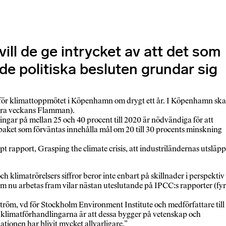
vill de ge intrycket av att det som
e politiska besluten grundar sig
inför klimattoppmötet i Köpenhamn om drygt ett år. I Köpenhamn ska
förra veckans Flamman).
gar på mellan 25 och 40 procent till 2020 är nödvändiga för att
aket som förväntas innehålla mål om 20 till 30 procents minskning
pt rapport, Grasping the climate crisis, att industriländernas utsläpp
ch klimatrörelsers siffror beror inte enbart på skillnader i perspektiv
 som nu arbetas fram vilar nästan uteslutande på IPCC:s rapporter (fy
ström, vd för Stockholm Environment Institute och medförfattare till
de klimatförhandlingarna är att dessa bygger på vetenskap och
tionen har blivit mycket allvarligare.”