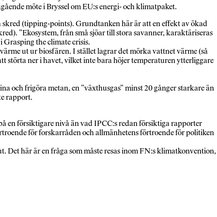
ågående möte i Bryssel om EU:s energi- och klimatpaket.
skred (tipping-points). Grundtanken här är att en effekt av ökad
kred). ”Ekosystem, från små sjöar till stora savanner, karaktäriseras
i Grasping the climate crisis.
värme ut ur biosfären. I stället lagrar det mörka vattnet värme (så
 störta ner i havet, vilket inte bara höjer temperaturen ytterliggare
tina och frigöra metan, en ”växthusgas” minst 20 gånger starkare än
te rapport.
 på en försiktigare nivå än vad IPCC:s redan försiktiga rapporter
förtroende för forskarråden och allmänhetens förtroende för politiken
lut. Det här är en fråga som måste resas inom FN:s klimatkonvention,