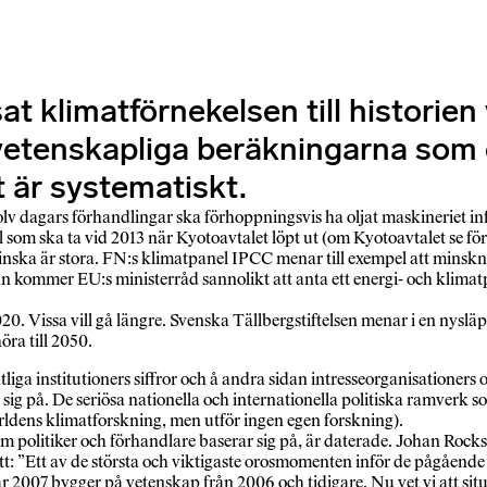
at klimatförnekelsen till historien 
vetenskapliga beräkningarna som d
t är systematiskt.
olv dagars förhandlingar ska förhoppningsvis ha oljat maskineriet 
vtal som ska ta vid 2013 när Kyotoavtalet löpt ut (om Kyotoavtalet se 
ska är stora. FN:s klimatpanel IPCC menar till exempel att minsknin
 kommer EU:s ministerråd sannolikt att anta ett energi- och klimatp
0. Vissa vill gå längre. Svenska Tällbergstiftelsen menar i en nysläp
öra till 2050.
liga institutioners siffror och å andra sidan intresseorganisationers o
r sig på. De seriösa nationella och internationella politiska ramverk
ldens klimatforskning, men utför ingen egen forskning).
om politiker och förhandlare baserar sig på, är daterade. Johan Rock
att: ”Ett av de största och viktigaste orosmomenten inför de pågåen
2007 bygger på vetenskap från 2006 och tidigare. Nu vet vi att situa