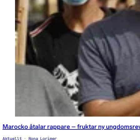
Marocko åtalar rappare – fruktar ny ungdomsre
Aktuellt
Rona Lorimer