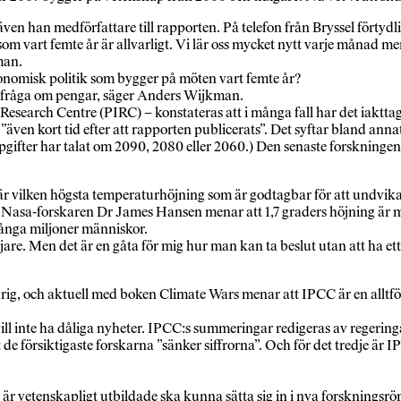
han medförfattare till rapporten. På telefon från Bryssel förtydli
vart femte år är allvarligt. Vi lär oss mycket nytt varje månad men ta
man.
onomisk politik som bygger på möten vart femte år?
en fråga om pengar, säger Anders Wijkman.
 Research Centre (PIRC) – konstateras att i många fall har det iakttagi
 ”även kort tid efter att rapporten publicerats”. Det syftar bland an
ifter har talat om 2090, 2080 eller 2060.) Den senaste forskningen pe
är vilken högsta temperaturhöjning som är godtagbar för att undvika
n Nasa-forskaren Dr James Hansen menar att 1,7 graders höjning är m
 många miljoner människor.
jare. Men det är en gåta för mig hur man kan ta beslut utan att ha e
, och aktuell med boken Climate Wars menar att IPCC är en alltför för
l inte ha dåliga nyheter. IPCC:s summeringar redigeras av regeringar 
försiktigaste forskarna ”sänker siffrorna”. Och för det tredje är IPCC
är vetenskapligt utbildade ska kunna sätta sig in i nya forskningsr