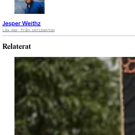
Jesper Weithz
Läs mer från skribenten
Relaterat