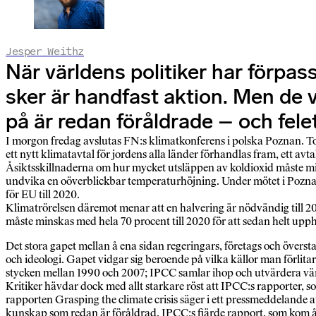
Jesper Weithz
När världens politiker har förpass
sker är handfast aktion. Men de 
på är redan föråldrade – och fele
I morgon fredag avslutas FN:s klimatkonferens i polska Poznan. T
ett nytt klimatavtal för jordens alla länder förhandlas fram, ett a
Åsiktsskillnaderna om hur mycket utsläppen av koldioxid måste min
undvika en oöverblickbar temperaturhöjning. Under mötet i Poznan
för EU till 2020.
Klimatrörelsen däremot menar att en halvering är nödvändig till 202
måste minskas med hela 70 procent till 2020 för att sedan helt upph
Det stora gapet mellan å ena sidan regeringars, företags och överstat
och ideologi. Gapet vidgar sig beroende på vilka källor man förlita
stycken mellan 1990 och 2007; IPCC samlar ihop och utvärdera vär
Kritiker hävdar dock med allt starkare röst att IPCC:s rapporter, s
rapporten Grasping the climate crisis säger i ett pressmeddelande 
kunskap som redan är föråldrad. IPCC:s fjärde rapport, som kom år 