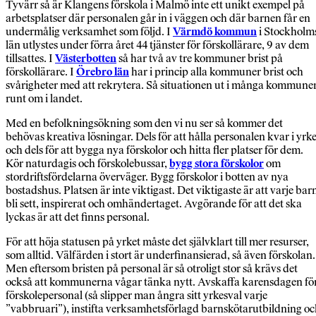
Tyvärr så är Klangens förskola i Malmö inte ett unikt exempel på
arbetsplatser där personalen går in i väggen och där barnen får en
undermålig verksamhet som följd. I
Värmdö kommun
i Stockholm
län utlystes under förra året 44 tjänster för förskollärare, 9 av dem
tillsattes. I
Västerbotten
så har två av tre kommuner brist på
förskollärare. I
Örebro län
har i princip alla kommuner brist och
svårigheter med att rekrytera. Så situationen ut i många kommune
runt om i landet.
Med en befolkningsökning som den vi nu ser så kommer det
behövas kreativa lösningar. Dels för att hålla personalen kvar i yrke
och dels för att bygga nya förskolor och hitta fler platser för dem.
Kör naturdagis och förskolebussar,
bygg stora förskolor
om
stordriftsfördelarna överväger. Bygg förskolor i botten av nya
bostadshus. Platsen är inte viktigast. Det viktigaste är att varje bar
bli sett, inspirerat och omhändertaget. Avgörande för att det ska
lyckas är att det finns personal.
För att höja statusen på yrket måste det självklart till mer resurser,
som alltid. Välfärden i stort är underfinansierad, så även förskolan.
Men eftersom bristen på personal är så otroligt stor så krävs det
också att kommunerna vågar tänka nytt. Avskaffa karensdagen fö
förskolepersonal (så slipper man ångra sitt yrkesval varje
”vabbruari”), instifta verksamhetsförlagd barnskötarutbildning o