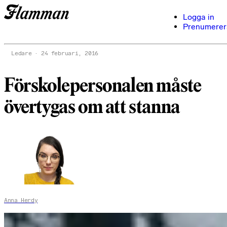
Logga in
Prenumerer
Ledare
24 februari, 2016
Förskolepersonalen måste
övertygas om att stanna
Anna Herdy