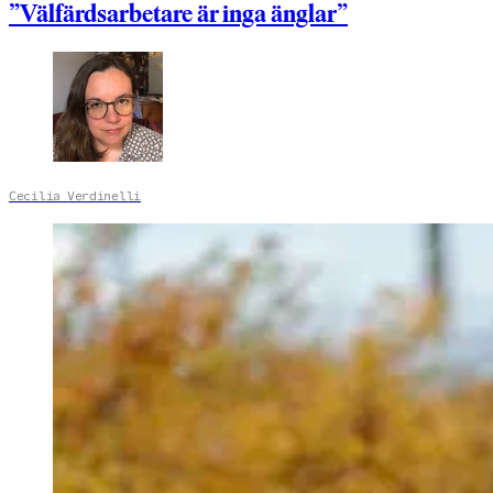
”Välfärdsarbetare är inga änglar”
Cecilia Verdinelli