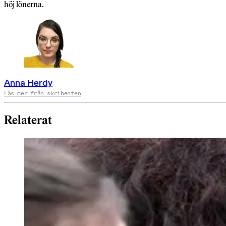
höj lönerna.
Anna Herdy
Läs mer från skribenten
Relaterat